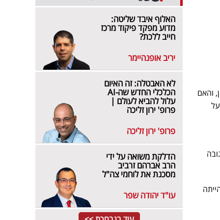
האלוף איבד שליטה:
מדוע מפקד פיקוד מרכז
חייב ללכת?
יריב אופנהיימר
לא האבטלה: זה האיום
הכלכלי החדש שה-AI
, והאם
עלול להביא לעולם |
על
פרופ' ירון זליכה
פרופ' ירון זליכה
ובה
הדלקת משואה על ידי
הרב אברהם זרביב
מסכנת את לוחמי צה"ל
ייתה
עו"ד יהודה שפר
עוד בנבחרת >>