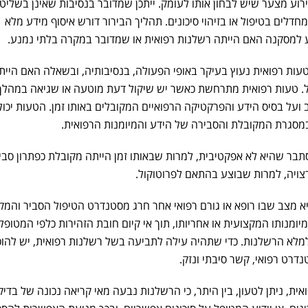
רוע מצער שיש לבחון אותו לעומק. ייתכן שמדובר בנסיבות שאינן בשליט
מחדלים בטיפול או בזיהוי סיכונים. תהליך הבירור דורש איסוף מידע מלא
ע למסקנה האם הייתה רשלנות רפואית או שמדובר במקרה בלתי נמנע.
טעות רפואית נעוץ בעיקר באופי הפעולה, בנסיבותיה, ובשאלה האם היית
. טעות רפואית מתרחשת כאשר יש שיקול דעת מוטעה או שגיאה במהלך
ועל בסיס הידע והפרקטיקה הרפואיים המקובלים באותו זמן. הטעות יכול
סגרת המקובלת והסבירה של הידע והמיומנות הרפואית.
בר שהיא לא אפקטיבית, למרות שבאותו זמן הייתה מקובלת כפתרון סביר
ויה, למרות שבוצע בהתאם לפרוטוקול.
 מצב שבו רופא או גורם רפואי אחר חרג מסטנדרט הטיפול הסביר והמקו
ומנותו המקצועית או אחריותו, תוך אי קיום חובת הזהירות כלפי המטופל,
לא הרשלנות. כדי שתהיה עילה לתביעה בשל רשלנות רפואית, יש להוכ
דרט רפואי, קשר סיבתי ונזק.
ית, ניתן לטעון, בין היתר, כי הרשלנות נבעה מאי קריאה נכונה של בדיק