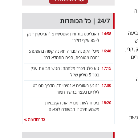
ה
24/7 | כל הכותרות
ביעה
האנליסט בתחזית אופטימית: "הביטקוין יזנק
14:58
ל-85 אלף דולר"
פי
 קרי,
מיכל הקטנה עברה תאונה קשה בהופעה:
16:48
רים
"מכה מטורפת, הפה התמלא דם"
גיא פלג מכריז מלחמה: הגיש תביעת ענק
17:15
בסך 5 מיליון שקל
"נוגע באזורים אינטימיים": מדריך ספורט
17:30
לילדים נעצר בחשד חמור
ביטוח לאומי מגדיל את הקצבאות
18:20
משמעותית: זו הבשורה לזכאים
גשת
כל החדשות