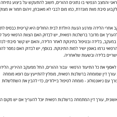
אגי והמצב הנפשי בו נתונים ההורים, חשוב להתעקש על ביצוע נתיחה
בוע סיבת מוות מוגדרת, כמו מום לבבי לא מאובחן, זיהום חמור או מצוק
 אחרי הלידה ומרגע הגעת היולדת לבית החולים היא קריטית כבסיס לת
העריך אם מדובר ברשלנות רפואית, יש לבדוק האם הצוות הרפואי פעל ל
עקב, בלידה ובטיפול בתינוקת לאחר הלידה, והאם יש קשר סיבתי לנזק,
פואי גרמו באופן ישיר למות התינוקת. בנוסף, יש לבדוק האם נמסר להו
שריים בלידה ובשעות שלאחריה.
לאסוף את כל התיעוד הרפואי עבור ההורים, החל ממעקב ההיריון, הלידה
 עורך דין שמומחה ברשלנות רפואית, מומלץ להתייעץ עם רופא מומחה
צורך עם ניאונטולוג - מומחה לטיפול ביילודים, כדי להבין את השתלשלות
שונית, עורך דין המתמחה ברשלנות רפואית יוכל להעריך אם יש מקום ה