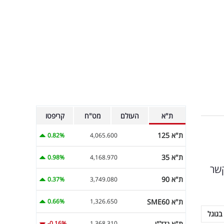
ת"א
העולם
מט"ח
קריפטו
ת"א 125
0.82%
4,065.600
ת"א 35
0.98%
4,168.970
קשר
ת"א 90
0.37%
3,749.080
ת"א SME60
0.66%
1,326.650
בגוגל
ת"א נדל"ן
-0.16%
1,368.310