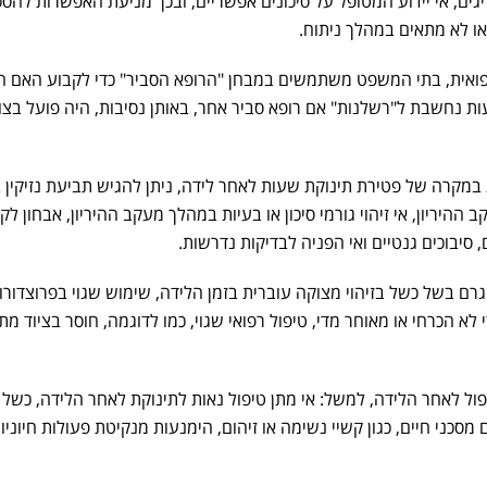
גים, אי יידוע המטופל על סיכונים אפשריים, ובכך מניעת האפשרות להסכ
או לא מתאים במהלך ניתוח.
אית, בתי המשפט משתמשים במבחן "הרופא הסביר" כדי לקבוע האם ה
 נחשבת ל"רשלנות" אם רופא סביר אחר, באותן נסיבות, היה פועל בצו
במקרה של פטירת תינוקת שעות לאחר לידה, ניתן להגיש תביעת נזיקין 
 ההיריון, אי זיהוי גורמי סיכון או בעיות במהלך מעקב ההיריון, אבחון לקו
, סיבוכים גנטיים ואי הפניה לבדיקות נדרשות.
גרם בשל כשל בזיהוי מצוקה עוברית בזמן הלידה, שימוש שגוי בפרוצדורו
רי לא הכרחי או מאוחר מדי, טיפול רפואי שגוי, כמו לדוגמה, חוסר בציוד מת
ל לאחר הלידה, למשל: אי מתן טיפול נאות לתינוקת לאחר הלידה, כשל ב
מסכני חיים, כגון קשיי נשימה או זיהום, הימנעות מנקיטת פעולות חיוניו