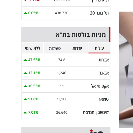
תל בונד 20
0.05%
438.730
מניות בולטות בת"א
עולות
יורדות
פעילות
ללא שינוי
אברות
47.53%
74.8
אב-גד
12.15%
1,246
אקס טי אל
10.53%
2.1
טאואר
9.08%
72,100
לוינשטין הנדסה
7.01%
36,640