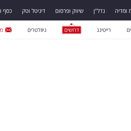
ומדיה
נדל"ן
שיווק ופרסום
דיגיטל וטק
כסף ו
ם
רייטינג
דרושים
ניוזלטרים
מי