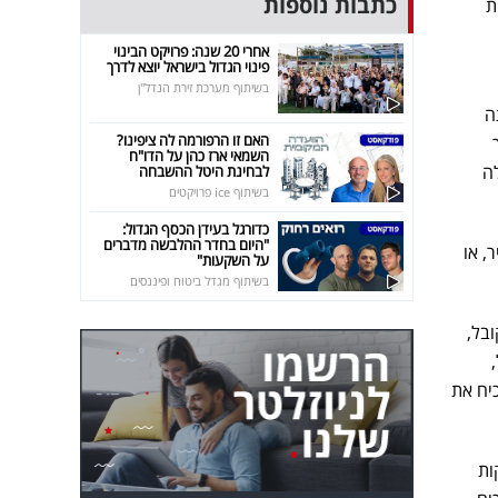
כתבות נוספות
ת
אחרי 20 שנה: פרויקט הבינוי
פינוי הגדול בישראל יוצא לדרך
בשיתוף מערכת זירת הנדל"ן
ה
האם זו הרפורמה לה ציפינו?
השמאי ארז כהן על הדו"ח
ה
לבחינת היטל ההשבחה
בשיתוף ice פרויקטים
כדורגל בעידן הכסף הגדול:
"היום בחדר ההלבשה מדברים
, או
על השקעות"
בשיתוף מגדל ביטוח ופיננסים
בל,
יח את
ות