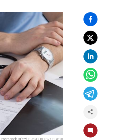
תביעות רשלנות רפואית (צילום shutterstock)