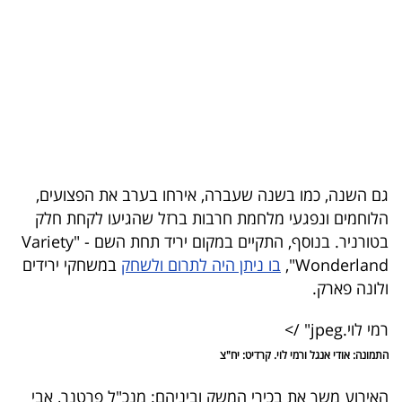
בריאות
תרבות
ופנאי
תיירות
TOP-
גם השנה, כמו בשנה שעברה, אירחו בערב את הפצועים,
5
הלוחמים ונפגעי מלחמת חרבות ברזל שהגיעו לקחת חלק
בטורניר. בנוסף, התקיים במקום יריד תחת השם - "Variety
המילון
Wonderland",
בו ניתן היה לתרום ולשחק
במשחקי ירידים
הכלכלי
ולונה פארק.
פודקאסט
רמי לוי.jpeg" />
התמונה: אודי אנגל ורמי לוי. קרדיט: יח"צ
40
UNDER
האירוע משך את בכירי המשק וביניהם: מנכ"ל פרטנר, אבי