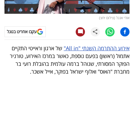
קריפטו
אודי אנגל (צילום יחצ)
ויראלי
עקבו אחרינו בגוגל
טלוויזיה
אירוע ההתרמה השנתי "All in"
של ארגון וראייטי התקיים
עסקי
אתמול (ראשון) בפעם נוספת, כאשר במרכז האירוע, טורניר
ספורט
הפוקר המסורתי, שנוהל ברמה עולמית בהובלת רועי בר
מחברת "האוס" ואלוף ישראל בפוקר, אייל אשכר.
קריירה
ולימודים
מינויים
רייטינג
רכב