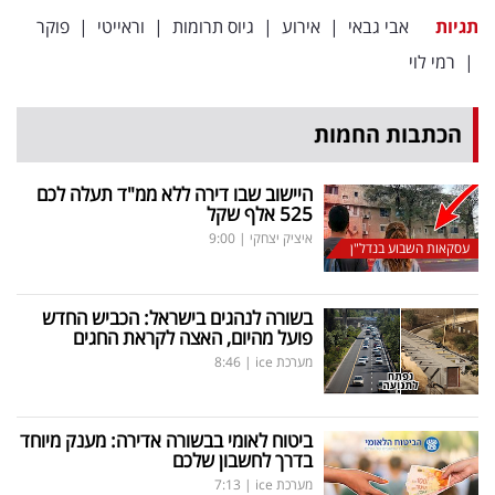
תגיות
אבי גבאי
|
אירוע
|
גיוס תרומות
|
וראייטי
|
פוקר
|
רמי לוי
הכתבות החמות
היישוב שבו דירה ללא ממ"ד תעלה לכם
525 אלף שקל
איציק יצחקי
|
9:00
עסקאות השבוע בנדל"ן
בשורה לנהגים בישראל: הכביש החדש
פועל מהיום, האצה לקראת החגים
מערכת ice
|
8:46
ביטוח לאומי בבשורה אדירה: מענק מיוחד
בדרך לחשבון שלכם
מערכת ice
|
7:13