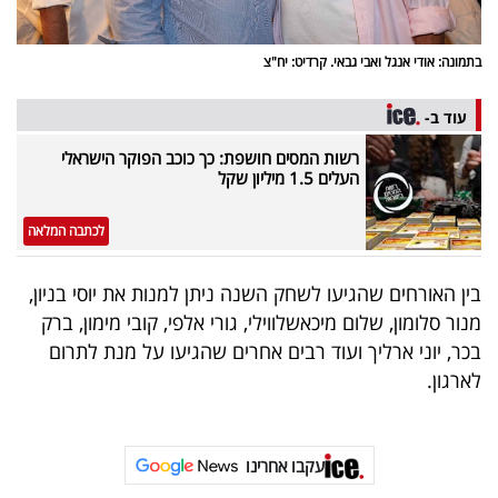
פרסמו
באייס
בתמונה: אודי אנגל ואבי גבאי. קרדיט: יח"צ
עקבו
עוד ב-
אחרינו:
רשות המסים חושפת: כך כוכב הפוקר הישראלי
העלים 1.5 מיליון שקל
לכתבה המלאה
בין האורחים שהגיעו לשחק השנה ניתן למנות את יוסי בניון,
מנור סלומון, שלום מיכאשלווילי, גורי אלפי, קובי מימון, ברק
בכר, יוני ארליך ועוד רבים אחרים שהגיעו על מנת לתרום
לארגון.
עקבו אחרינו