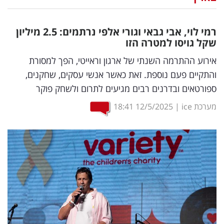
נדל"ן
רמי לוי, אבי גבאי וגורי אלפי נרתמים: 2.5 מיליון
דיגיטל
שקל גויסו למטרה הזו
וטק
אירוע ההתרמה השנתי של ארגון וראייטי, הפך למסורת
והתקיים פעם נוספת. זאת כאשר אנשי עסקים, שחקנים,
שיווק
ספורטאים ובדרנים רבים מגיעים לתרום ולשחק פוקר
ופרסום
מערכת ice
|
12/5/2025
18:41
משפט
מדדים
ומחקרים
דעות
רכילות
עסקית