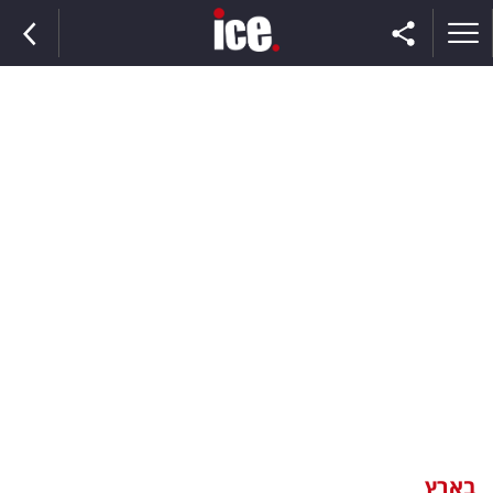
ראשי
הנבחרת
השוק
תקשורת
ומדיה
כסף
וצרכנות
בארץ