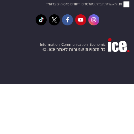
אני מאשר/ת קבלת ניוזלטרים ודיוורים פרסומיים בדוא"ל
I
nformation,
C
ommunication,
E
conomic
כל הזכויות שמורות לאתר ICE. ©