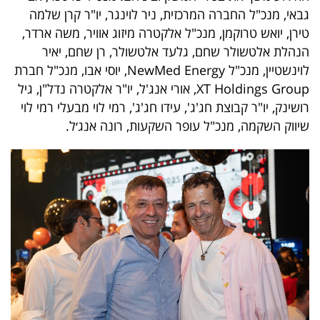
40
גבאי, מנכ"ל החברה המרכזית, ניר לוינגר, יו"ר קרן שלמה
טירן, יואש טרוקמן, מנכ"ל אלקטרה מיזוג אוויר, משה ארדר,
הנהלת אלטשולר שחם, גלעד אלטשולר, רן שחם, יאיר
שיתופי
לוינשטיין, מנכ"ל NewMed Energy, יוסי אבו, מנכ"ל חברת
XT Holdings Group, אורי אנג'ל, יו"ר אלקטרה נדל"ן, גיל
פעולה
רושינק, יו"ר קבוצת חג'ג', עידו חג'ג', רמי לוי מבעלי רמי לוי
שיווק השקמה, מנכ"ל עופר השקעות, רונה אנג׳ל.
דרושים
ניוזלטרים
מייל
אדום