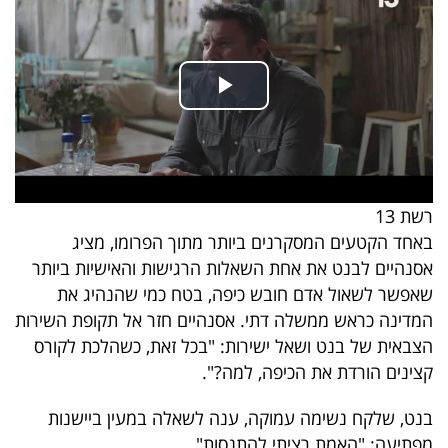
40
שיתופי
פעולה
רשת 13
דרושים
באחד הקטעים המסקרנים ביותר מתוך הפרומו, מציג
אסנהיים לבנט את אחת השאלות הרגישות והאישיות ביותר
ניוזלטרים
שאפשר לשאול אדם חובש כיפה, בטח כמי שהנהיג את
המדינה כראש ממשלה דתי. אסנהיים חזר אל תקופת השירות
הצבאית של בנט ושאל ישירות: "בכל זאת, כשהלכת לקורס
מייל
קצינים הורדת את הכיפה, למה?".
אדום
בנט, שלקח נשימה עמוקה, ענה לשאלה במעין ביישנות
מפתיעה: "האמת רציתי להתנסות".