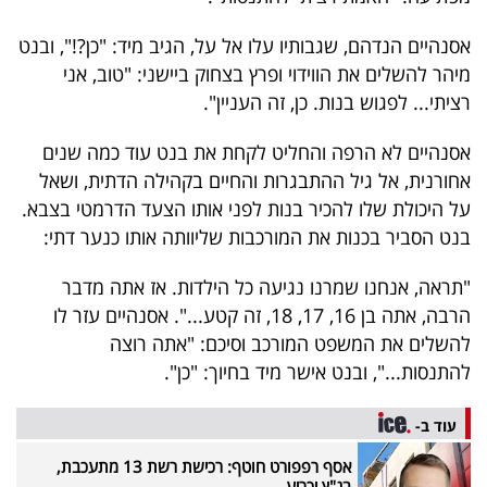
פרסמו
באייס
אסנהיים הנדהם, שגבותיו עלו אל על, הגיב מיד: "כן?!", ובנט
מיהר להשלים את הווידוי ופרץ בצחוק ביישני: "טוב, אני
עקבו
רציתי... לפגוש בנות. כן, זה העניין".
אחרינו:
אסנהיים לא הרפה והחליט לקחת את בנט עוד כמה שנים
אחורנית, אל גיל ההתבגרות והחיים בקהילה הדתית, ושאל
על היכולת שלו להכיר בנות לפני אותו הצעד הדרמטי בצבא.
בנט הסביר בכנות את המורכבות שליוותה אותו כנער דתי:
"תראה, אנחנו שמרנו נגיעה כל הילדות. אז אתה מדבר
הרבה, אתה בן 16, 17, 18, זה קטע...". אסנהיים עזר לו
להשלים את המשפט המורכב וסיכם: "אתה רוצה
להתנסות...", ובנט אישר מיד בחיוך: "כן".
עוד ב-
אסף רפפורט חוטף: רכישת רשת 13 מתעכבת,
בג"ץ יכריע