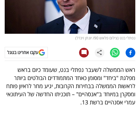
קריפטו
ויראלי
נפתלי בנט (צילום פלאש 90/ יונתן זינדל)
טלוויזיה
עקבו אחרינו בגוגל
עסקי
ספורט
ראש הממשלה לשעבר נפתלי בנט, שעומד כיום בראש
מפלגת "ביחד" ומסומן כאחד המתמודדים הבולטים ביותר
קריירה
לראשות הממשלה בבחירות הקרובות, יגיע מחר לראיון פותח
ולימודים
ומסקרן במיוחד ב"אנסהיים" – תוכניתו החדשה של העיתונאי
עמרי אסנהיים ברשת 13.
מינויים
רייטינג
רכב