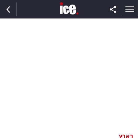
ראשי
הנבחרת
השוק
תקשורת
ומדיה
כסף
וצרכנות
בארץ