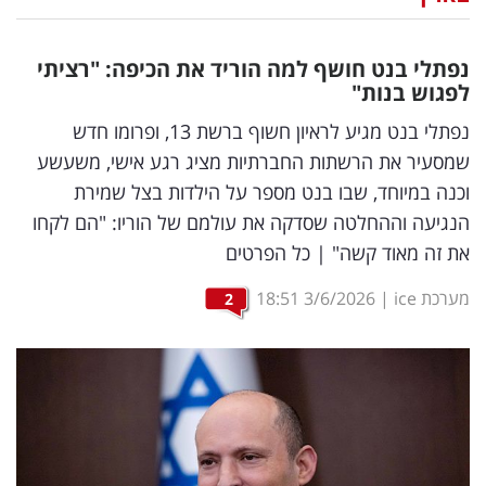
נדל"ן
נפתלי בנט חושף למה הוריד את הכיפה: "רציתי
דיגיטל
לפגוש בנות"
וטק
נפתלי בנט מגיע לראיון חשוף ברשת 13, ופרומו חדש
שמסעיר את הרשתות החברתיות מציג רגע אישי, משעשע
שיווק
וכנה במיוחד, שבו בנט מספר על הילדות בצל שמירת
ופרסום
הנגיעה וההחלטה שסדקה את עולמם של הוריו: "הם לקחו
את זה מאוד קשה" | כל הפרטים
משפט
מערכת ice
|
3/6/2026
18:51
2
מדדים
ומחקרים
דעות
רכילות
עסקית