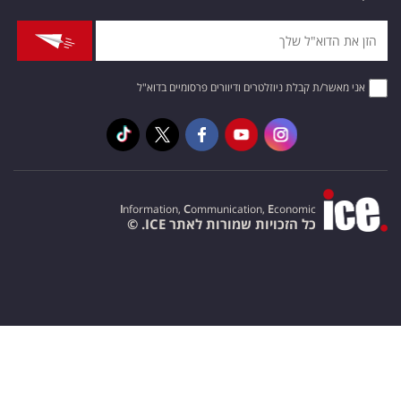
אני מאשר/ת קבלת ניוזלטרים ודיוורים פרסומיים בדוא"ל
I
nformation,
C
ommunication,
E
conomic
כל הזכויות שמורות לאתר ICE. ©