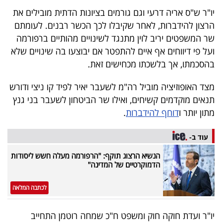
40
יו"ר ש"ס אריה דרעי וגם גורמים בציונות הדתית מובילים את
הרצון להידברות, לאחר שקיבלו לכך הכשר רבנים. לעומתם
שר המשפטים יריב לוין מתנגד לשינויים מהותיים ברפורמה
שיתופי
ועל פי דיווחים אף איים להתפטר אם יבוצעו בה שינויים שלא
פעולה
בהסכמתו, אך בלשכתו מכחישים זאת.
מצד האופוזיציה מוביל רה"מ לשעבר יאיר לפיד קו ניצי ודורש
תנאים מוקדמים קשיחים, ואילו שר הביטחון לשעבר בני גנץ
דרושים
מתון יותר ו
דוחף להידברות
.
ניוזלטרים
עוד ב-
הנשיא הרצוג תוקף: "הרפורמה מעלה חשש ליסודות
הדמוקרטיים של המדינה"
מייל
אדום
לכתבה המלאה
יו"ר ועדת חוקה חוק ומשפט ח"כ שמחה רוטמן התחייב