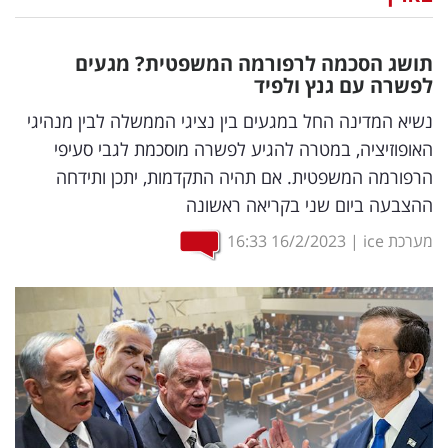
נדל"ן
תושג הסכמה לרפורמה המשפטית? מגעים
דיגיטל
לפשרה עם גנץ ולפיד
וטק
נשיא המדינה החל במגעים בין נציגי הממשלה לבין מנהיגי
האופוזיציה, במטרה להגיע לפשרה מוסכמת לגבי סעיפי
שיווק
הרפורמה המשפטית. אם תהיה התקדמות, יתכן ותידחה
ופרסום
ההצבעה ביום שני בקריאה ראשונה
משפט
מערכת ice
|
16/2/2023
16:33
מדדים
ומחקרים
דעות
רכילות
עסקית