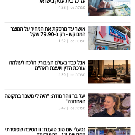
על כל בית עסק בישראל
מערכת ice
|
4:38
אושר עד מרסקת את המחיר על המוצר
המבוקש - רק ב-79.90 שקל
מערכת ice
|
1:52
אבל כבד בעולם הציבורי: הלכה לעולמה
עורכת הדין ויועצת ראה"מ
מערכת ice
|
4:30
יעל בר זוהר מודה: "היה לי משבר בתקופה
האחרונה"
מערכת ice
|
3:47
נטעלי שם טוב טוענת: זו הסיבה שפוטרתי
מחדשות 13 - "בצעקות"