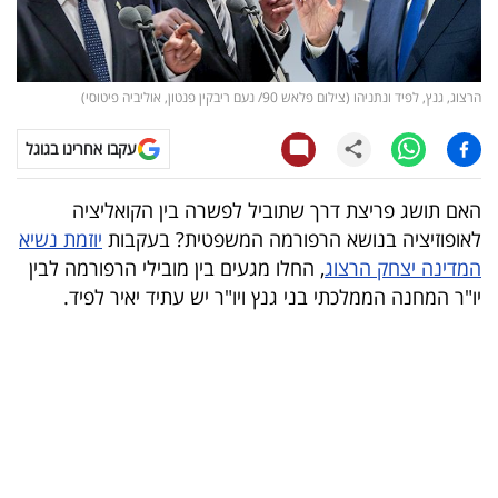
קריפטו
ויראלי
הרצוג, גנץ, לפיד ונתניהו (צילום פלאש 90/ נעם ריבקין פנטון, אוליביה פיטוסי)
טלוויזיה
עקבו אחרינו בגוגל
עסקי
האם תושג פריצת דרך שתוביל לפשרה בין הקואליציה
ספורט
לאופוזיציה בנושא הרפורמה המשפטית? בעקבות
יוזמת נשיא
המדינה יצחק הרצוג
, החלו מגעים בין מובילי הרפורמה לבין
קריירה
יו"ר המחנה הממלכתי בני גנץ ויו"ר יש עתיד יאיר לפיד.
ולימודים
מינויים
רייטינג
רכב