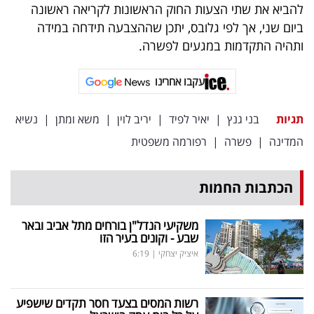
פרסמו
להביא את שתי הצעות החוק הראשונות לקריאה ראשונה
ביום שני, אך לפי גלובס, יתכן שההצבעה תידחה במידה
באייס
ותהיה התקדמות במגעים לפשרה.
עקבו
עקבו אחרינו
אחרינו:
תגיות
בני גנץ
|
יאיר לפיד
|
יריב לוין
|
משא ומתן
|
נשיא
המדינה
|
פשרה
|
רפורמה משפטית
הכתבות החמות
משקיעי הנדל"ן בורחים מתל אביב ובאר
שבע - וקונים בעיר הזו
איציק יצחקי
|
6:19
רשות המסים בצעד חסר תקדים שישפיע