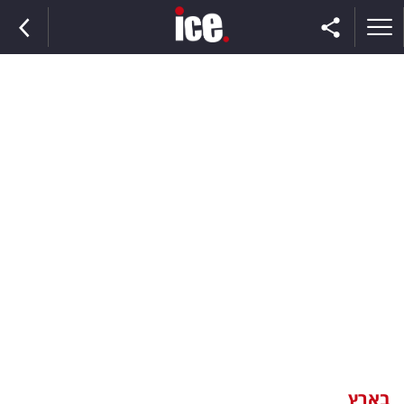
ראשי
הנבחרת
השוק
תקשורת
ומדיה
כסף
וצרכנות
בארץ