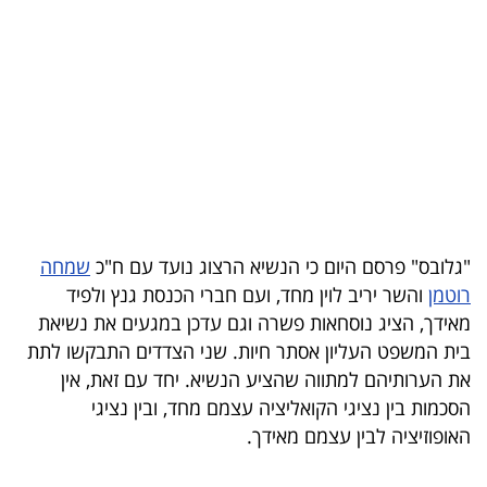
בריאות
תרבות
ופנאי
תיירות
TOP-
5
"גלובס" פרסם היום כי הנשיא הרצוג נועד עם ח"כ
שמחה
רוטמן
והשר יריב לוין מחד, ועם חברי הכנסת גנץ ולפיד
המילון
מאידך, הציג נוסחאות פשרה וגם עדכן במגעים את נשיאת
הכלכלי
בית המשפט העליון אסתר חיות. שני הצדדים התבקשו לתת
את הערותיהם למתווה שהציע הנשיא. יחד עם זאת, אין
פודקאסט
הסכמות בין נציגי הקואליציה עצמם מחד, ובין נציגי
האופוזיציה לבין עצמם מאידך.
40
UNDER