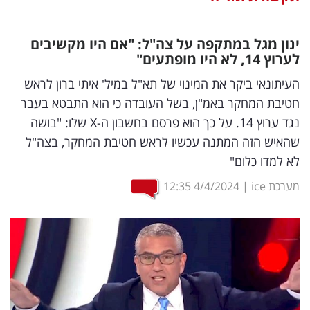
נדל"ן
ינון מגל במתקפה על צה"ל: "אם היו מקשיבים
דיגיטל
לערוץ 14, לא היו מופתעים"
וטק
העיתונאי ביקר את המינוי של תא"ל במיל' איתי ברון לראש
חטיבת המחקר באמ"ן, בשל העובדה כי הוא התבטא בעבר
שיווק
נגד ערוץ 14. על כך הוא פרסם בחשבון ה-X שלו: "בושה
ופרסום
שהאיש הזה המתנה עכשיו לראש חטיבת המחקר, בצה"ל
לא למדו כלום"
משפט
מערכת ice
|
4/4/2024
12:35
מדדים
ומחקרים
דעות
רכילות
עסקית