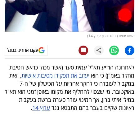
קריפטו
ויראלי
הפטריוטים (צילום מסך ערוץ 14)
טלוויזיה
עקבו אחרינו בגוגל
עסקי
ספורט
לאחרונה הודיע תא"ל עמית סער (אשר מכהן כראש חטיבת
מחקר באמ"ן) כי הוא
יעזוב את תפקידו מסיבות אישיות
, וזאת
קריירה
במקביל לעובדה כי לחקר אחריות על הכישלון של ה-7
ולימודים
באוקטובר. מי שצפוי להחליף את מקומו באופן זמני הוא תא"ל
במיל' איתי ברון, אך המינוי עורר סערה ברשת בעקבות
מינויים
ראיונות שקיים בעבר בהם התבטא נגד
ערוץ 14
.
רייטינג
רכב