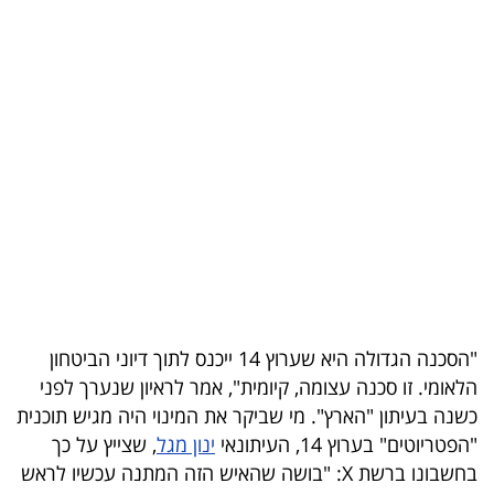
בריאות
תרבות
ופנאי
תיירות
TOP-
5
המילון
הכלכלי
"הסכנה הגדולה היא שערוץ 14 ייכנס לתוך דיוני הביטחון
הלאומי. זו סכנה עצומה, קיומית", אמר לראיון שנערך לפני
פודקאסט
כשנה בעיתון "הארץ". מי שביקר את המינוי היה מגיש תוכנית
"הפטריוטים" בערוץ 14, העיתונאי
ינון מגל
, שצייץ על כך
40
בחשבונו ברשת X: "בושה שהאיש הזה המתנה עכשיו לראש
UNDER