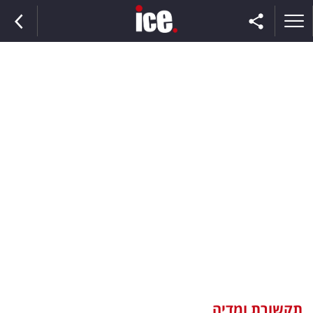
ראשי
הנבחרת
השוק
תקשורת
ומדיה
כסף
וצרכנות
תקשורת ומדיה