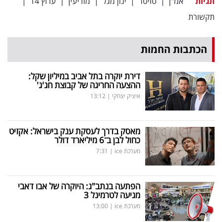
תגיות
אמ"ן
|
טויטר
|
ינון מגל
|
מודיעין
|
ערוץ 14
|
פרסמו
תקשורת
באייס
עקבו
הכתבות החמות
אחרינו:
דירת יוקרה בתל אביב במיליון שקל:
ההצעה החריגה של קבוצת חג'ג'
איציק יצחקי
|
13:12
מאסק בדרך לעסקת ענק בישראל: אקזיט
כחול לבן ב־6 מיליארד דולר
מערכת ice
|
7:31
הפתעה בנתב"ג: היוקרה של אבו דאבי
מגיעה לטרמינל 3
מערכת ice
|
13:00