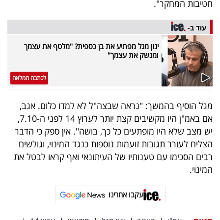
חטיבות המחקר".
40
עוד ב-
ינון מגל מפתיע את בן כספית? "מלטף את עצמך
שיתופי
ומנשק את עצמך"
פעולה
לכתבה המלאה
מגל הוסיף בהמשך: "נראה שבצה"ל לא למדו כלום. אגב,
דרושים
אם באמ"ן היו מקשיבים קצת יותר לערוץ 14 לפני ה-7.10,
יש מצב שלא היו מופתעים כל כך, בושה". אין ספק כי הדבר
ניוזלטרים
הצליח לעורר תגובות זועמות נוספות כנגד המינוי, וגולשים
רבים הסכימו עם טענותיו של העיתונאי ואף קראו לבטל את
המינוי.
מייל
אדום
עקבו אחרינו