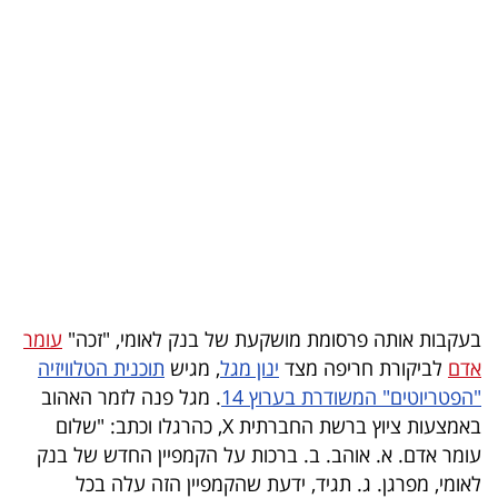
בריאות
תרבות
ופנאי
תיירות
TOP-
5
המילון
בעקבות אותה פרסומת מושקעת של בנק לאומי, "זכה"
עומר
הכלכלי
אדם
לביקורת חריפה מצד
ינון מגל
, מגיש
תוכנית הטלוויזיה
"הפטריוטים" המשודרת בערוץ 14
. מגל פנה לזמר האהוב
פודקאסט
באמצעות ציוץ ברשת החברתית X, כהרגלו וכתב: "שלום
40
עומר אדם. א. אוהב️. ב. ברכות על הקמפיין החדש של בנק
לאומי, מפרגן. ג. תגיד, ידעת שהקמפיין הזה עלה בכל
UNDER