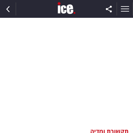
ראשי
הנבחרת
השוק
תקשורת
ומדיה
כסף
וצרכנות
תקשורת ומדיה