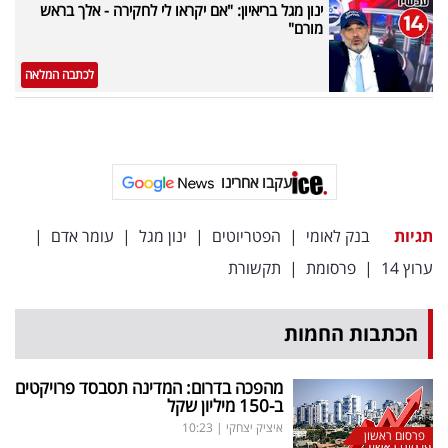
ינון מגל בריאיון: "אם יקראו לי לחקירה - אלך בראש
מורם"
לכתבה המלאה
עקבו אחרינו
תגיות
בנק לאומי
|
הפטריוטים
|
ינון מגל
|
עומר אדם
|
ערוץ 14
|
פרסומת
|
תקשורת
הכתבות החמות
מהפכה בדרום: המדינה תסבסד פרויקטים
ב-150 מיליון שקל
איציק יצחקי
|
10:23
פרסום ראשון