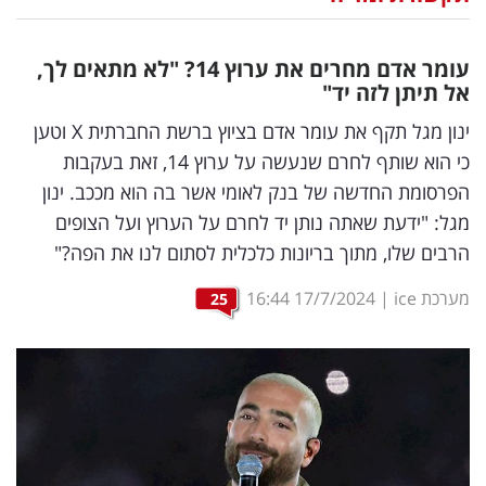
נדל"ן
עומר אדם מחרים את ערוץ 14? "לא מתאים לך,
דיגיטל
אל תיתן לזה יד"
וטק
ינון מגל תקף את עומר אדם בציוץ ברשת החברתית X וטען
כי הוא שותף לחרם שנעשה על ערוץ 14, זאת בעקבות
שיווק
הפרסומת החדשה של בנק לאומי אשר בה הוא מככב. ינון
ופרסום
מגל: "ידעת שאתה נותן יד לחרם על הערוץ ועל הצופים
הרבים שלו, מתוך בריונות כלכלית לסתום לנו את הפה?"
משפט
מערכת ice
|
17/7/2024
16:44
25
מדדים
ומחקרים
דעות
רכילות
עסקית