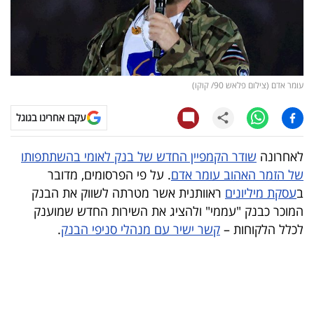
קריפטו
ויראלי
עומר אדם (צילום פלאש 90/ קוקו)
טלוויזיה
עקבו אחרינו בגוגל
עסקי
ספורט
לאחרונה
שודר הקמפיין החדש של בנק לאומי בהשתתפותו
של הזמר האהוב עומר אדם
. על פי הפרסומים, מדובר
קריירה
ב
עסקת מיליונים
ראוותנית אשר מטרתה לשווק את הבנק
ולימודים
המוכר כבנק "עממי" ולהציג את השירות החדש שמוענק
לכלל הלקוחות –
קשר ישיר עם מנהלי סניפי הבנק
.
מינויים
רייטינג
רכב