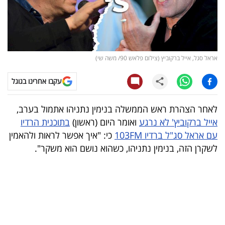
קריפטו
ויראלי
אראל סגל, אייל ברקוביץ (צילום פלאש 90/ משה שי)
טלוויזיה
עקבו אחרינו בגוגל
עסקי
ספורט
לאחר הצהרת ראש הממשלה בנימין נתניהו אתמול בערב,
אייל ברקוביץ' לא נרגע
ואומר היום (ראשון)
בתוכנית הרדיו
קריירה
עם אראל סג"ל ברדיו 103FM
כי: "איך אפשר לראות ולהאמין
ולימודים
לשקרן הזה, בנימין נתניהו, כשהוא נושם הוא משקר".
מינויים
רייטינג
רכב