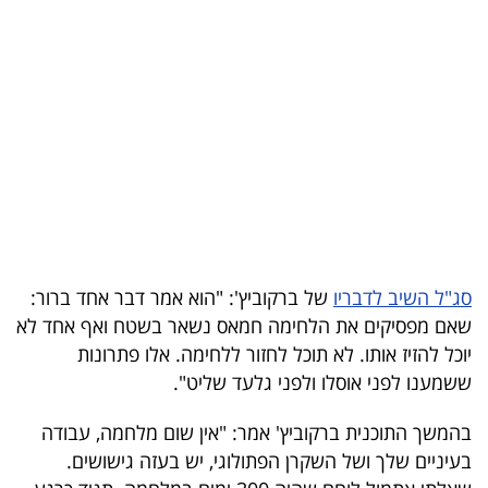
בריאות
תרבות
ופנאי
תיירות
TOP-
5
סג"ל השיב לדבריו
של ברקוביץ': "הוא אמר דבר אחד ברור:
המילון
שאם מפסיקים את הלחימה חמאס נשאר בשטח ואף אחד לא
הכלכלי
יוכל להזיז אותו. לא תוכל לחזור ללחימה. אלו פתרונות
ששמענו לפני אוסלו ולפני גלעד שליט".
פודקאסט
בהמשך התוכנית ברקוביץ' אמר: "אין שום מלחמה, עבודה
40
בעיניים שלך ושל השקרן הפתולוגי, יש בעזה גישושים.
UNDER