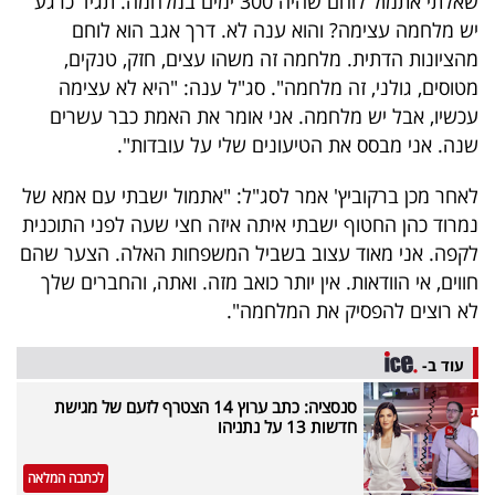
שאלתי אתמול לוחם שהיה 300 ימים במלחמה. תגיד כרגע
40
יש מלחמה עצימה? והוא ענה לא. דרך אגב הוא לוחם
מהציונות הדתית. מלחמה זה משהו עצים, חזק, טנקים,
מטוסים, גולני, זה מלחמה". סג"ל ענה: "היא לא עצימה
שיתופי
עכשיו, אבל יש מלחמה. אני אומר את האמת כבר עשרים
פעולה
שנה. אני מבסס את הטיעונים שלי על עובדות".
לאחר מכן ברקוביץ' אמר לסג"ל: "אתמול ישבתי עם אמא של
נמרוד כהן החטוף ישבתי איתה איזה חצי שעה לפני התוכנית
דרושים
לקפה. אני מאוד עצוב בשביל המשפחות האלה. הצער שהם
חווים, אי הוודאות. אין יותר כואב מזה. ואתה, והחברים שלך
ניוזלטרים
לא רוצים להפסיק את המלחמה".
עוד ב-
מייל
סנסציה: כתב ערוץ 14 הצטרף לזעם של מגישת
אדום
חדשות 13 על נתניהו
לכתבה המלאה