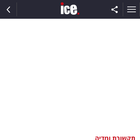
ראשי
הנבחרת
השוק
תקשורת
ומדיה
כסף
וצרכנות
תקשורת ומדיה