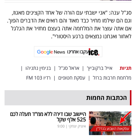
פרסמו
באייס
סג"ל ענה: "אני ישבתי עם הורה של אחד הקצינים מאגוז,
וגם הם שילמו מחיר כבד מאוד והם רואים את הדברים הפוך.
עקבו
אם אתה עוצר את המלחמה אתה בעצם מחזיר את הגלגל
לאחור ואנחנו נמצאים ברגע היסטורי".
אחרינו:
עקבו אחרינו
תגיות
אייל ברקוביץ'
|
אראל סג"ל
|
בנימין נתניהו
|
מלחמת חרבות ברזל
|
עסקת חטופים
|
רדיו 103 FM
הכתבות החמות
היישוב שבו דירה ללא ממ"ד תעלה לכם
525 אלף שקל
איציק יצחקי
|
9:00
עסקאות השבוע בנדל"ן