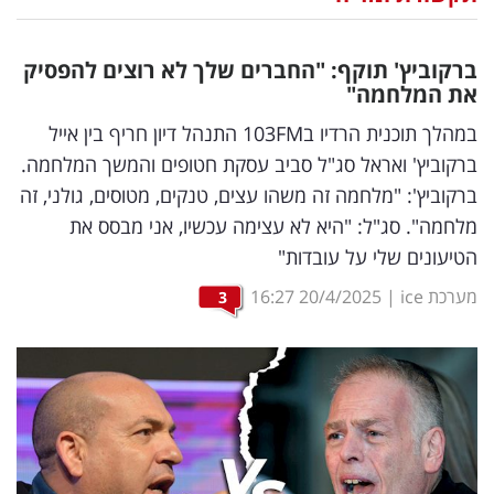
נדל"ן
ברקוביץ' תוקף: "החברים שלך לא רוצים להפסיק
דיגיטל
את המלחמה"
וטק
במהלך תוכנית הרדיו ב103FM התנהל דיון חריף בין אייל
ברקוביץ' ואראל סג"ל סביב עסקת חטופים והמשך המלחמה.
שיווק
ברקוביץ': "מלחמה זה משהו עצים, טנקים, מטוסים, גולני, זה
ופרסום
מלחמה". סג"ל: "היא לא עצימה עכשיו, אני מבסס את
הטיעונים שלי על עובדות"
משפט
מערכת ice
|
20/4/2025
16:27
3
מדדים
ומחקרים
דעות
רכילות
עסקית