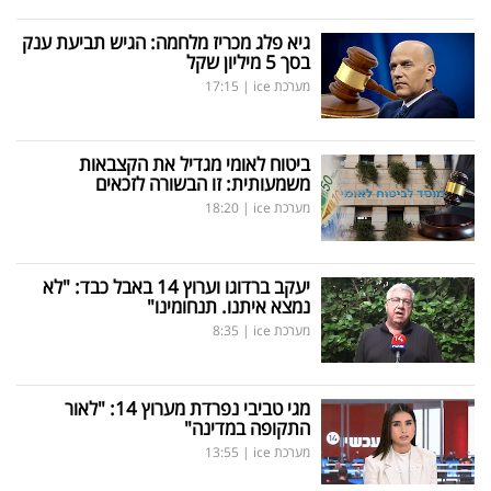
גיא פלג מכריז מלחמה: הגיש תביעת ענק
בסך 5 מיליון שקל
מערכת ice
|
17:15
ביטוח לאומי מגדיל את הקצבאות
משמעותית: זו הבשורה לזכאים
מערכת ice
|
18:20
יעקב ברדוגו וערוץ 14 באבל כבד: "לא
נמצא איתנו. תנחומינו"
מערכת ice
|
8:35
מגי טביבי נפרדת מערוץ 14: "לאור
התקופה במדינה"
מערכת ice
|
13:55