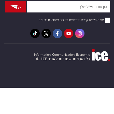
אני מאשר/ת קבלת ניוזלטרים ודיוורים פרסומיים בדוא"ל
I
nformation,
C
ommunication,
E
conomic
כל הזכויות שמורות לאתר ICE. ©