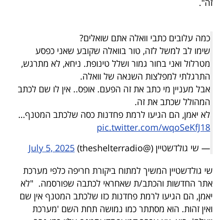
זה".
40
כמה עלובים כתבי וואלה אתם שואלים?
שיתופי
שימו לב למשל לזה, טור בוואלה שקובע שאני כפסע
פעולה
מטרלול ואני בחור גמור ושלל טינופת. ניחא, לא מתרגש,
התרגלתי למפלצות השנאה של וואלה.
אבל מעניין מי כתב את זה הפעם. אופס.. אין לו שם לכתב
המהולל שכתב את זה.
דרושים
לא יאמן, הם הגיעו לרמת פחדנות כסה שלכתב המטנף…
pic.twitter.com/wqoSeKfJ18
ניוזלטרים
— שי גולדשטיין (@theshelterradio)
July 5, 2025
שי גולדשטיין המשיך למתוח ביקורת חריפה כלפי מערכת
מייל
אתר החדשות והכתב/ת שאחראי לכתבה שפורסמה. "לא
אדום
יאמן, הם הגיעו לרמת פחדנות כזו שלכתב המטנף אין שם
ואין זהות. הוא מסתתר כמו נמושה תחת השם 'מערכת