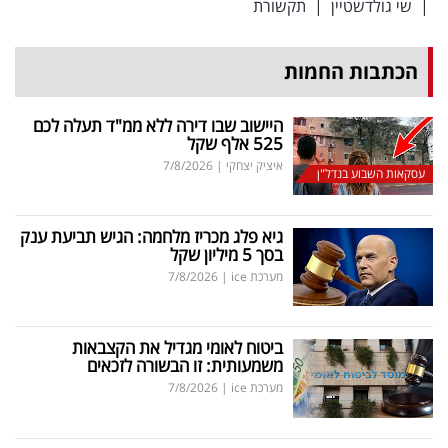
|
שי גולדשטיין
|
תקשורת
הכתבות החמות
היישוב שבו דירה ללא ממ"ד תעלה לכם
525 אלף שקל
איציק יצחקי
|
7/8/2026
עסקאות השבוע בנדל"ן
גיא פלג מכריז מלחמה: הגיש תביעת ענק
בסך 5 מיליון שקל
מערכת ice
|
7/8/2026
ביטוח לאומי מגדיל את הקצבאות
משמעותית: זו הבשורה לזכאים
מערכת ice
|
7/8/2026