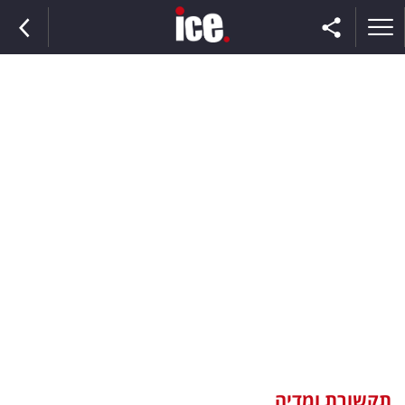
ראשי
הנבחרת
השוק
תקשורת
ומדיה
כסף
וצרכנות
תקשורת ומדיה