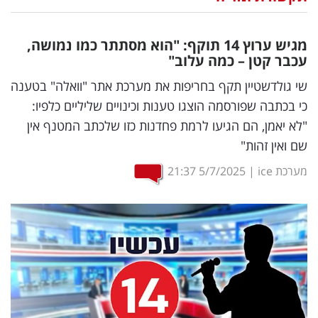
נדל"ן
מגיש ערוץ 14 תוקף: "הוא מסתתר כמו נמושה,
דיגיטל
עכבר קטן – כמה עלוב"
וטק
שי גולדשטיין תקף בחריפות את מערכת אתר "וואלה" בטענה
כי בכתבה שפורסמה הוצגו טענות וכינויים שליליים כלפיו:
שיווק
"לא יאמן, הם הגיעו לרמת פחדנות כזו שלכתב המטנף אין
ופרסום
שם ואין זהות"
משפט
מערכת ice
|
5/7/2025
21:37
מדדים
ומחקרים
דעות
רכילות
עסקית