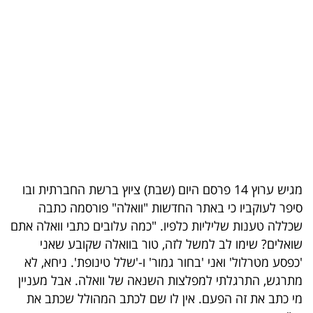
בריאות
תרבות
ופנאי
תיירות
TOP-
5
מגיש ערוץ 14 פרסם היום (שבת) ציוץ ברשת החברתית ובו
המילון
סיפר לעוקביו כי באתר החדשות "וואלה" פורסמה כתבה
הכלכלי
שכללה טענות שליליות כלפיו. "כמה עלובים כתבי וואלה אתם
שואלים? שימו לב למשל לזה, טור בוואלה שקובע שאני
פודקאסט
'כפסע מטרלול' ואני 'בחור גמור' ו-'שלל טינופת'. ניחא, לא
מתרגש, התרגלתי למפלצות השנאה של וואלה. אבל מעניין
40
מי כתב את זה הפעם. אין לו שם לכתב המהולל שכתב את
UNDER