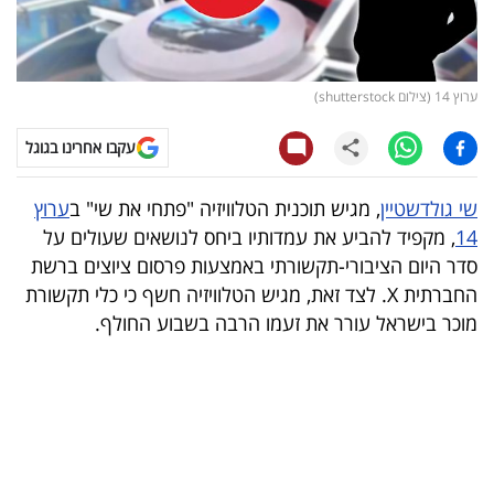
קריפטו
ויראלי
ערוץ 14 (צילום shutterstock)
טלוויזיה
עקבו אחרינו בגוגל
עסקי
שי גולדשטיין
, מגיש תוכנית הטלוויזיה "פתחי את שי" ב
ערוץ
ספורט
14
, מקפיד להביע את עמדותיו ביחס לנושאים שעולים על
סדר היום הציבורי-תקשורתי באמצעות פרסום ציוצים ברשת
קריירה
החברתית X. לצד זאת, מגיש הטלוויזיה חשף כי כלי תקשורת
ולימודים
מוכר בישראל עורר את זעמו הרבה בשבוע החולף.
מינויים
רייטינג
רכב