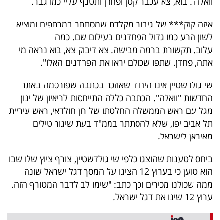
וואלה'. בוא, צא עכבר קטן ופחדן ותטנף עליי כמו גבר.
פרסמו
באייס
איזה קוק*** של גיבור מקלדת שמסתתר במרתפים ומוציא
לשון הרע כמו גדול הפחדנים בעילום שם. כמה
עקבו
עלוב. תקשורת ברמה מבישה. צא דיבוק צא, בוא נראה מי
אחרינו:
אתה, פחדן. שתפו שכולם יראו את הפחדנים האלו".
שי גולדשטיין אינו היחיד שאוזכר בכתבה שפורסמה באתר
החדשות "וואלה". הכתבה כללה התייחסות לריאיון של ינון
מגל עם ראש הממשלה החלטתו של רון חולדאי, ראש עיריית
תל אביב יפו, שלא להסתתר בממ"ד בעת שיגור טילים
מאיראן לישראל.
ביחס לטענות שהוצגו כלפי שי גולדשטיין, צורף ציוץ שלו שבו
הוא טוען כי בערוץ 12 הציגו על המסך דגל ישראל שונה
ממה שכולנו מכירים וכך כתב: "שימו לב לדבר המטורף הזה.
ערוץ 12 שינו את דגל ישראל.