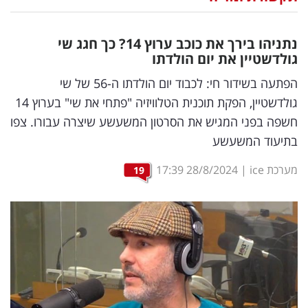
נדל"ן
נתניהו בירך את כוכב ערוץ 14? כך חגג שי
דיגיטל
גולדשטיין את יום הולדתו
וטק
הפתעה בשידור חי: לכבוד יום הולדתו ה-56 של שי
גולדשטיין, הפקת תוכנית הטלוויזיה "פתחי את שי" בערוץ 14
שיווק
חשפה בפני המגיש את הסרטון המשעשע שיצרה עבורו. צפו
ופרסום
בתיעוד המשעשע
משפט
מערכת ice
|
28/8/2024
17:39
19
מדדים
ומחקרים
דעות
רכילות
עסקית