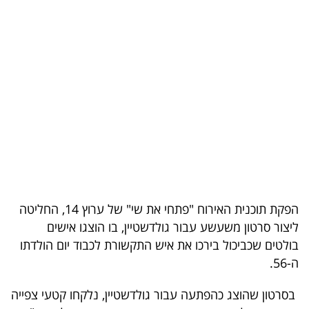
בריאות
תרבות
ופנאי
תיירות
TOP-
5
המילון
הפקת תוכנית האירוח "פתחי את שי" של ערוץ 14, החליטה
הכלכלי
ליצור סרטון משעשע עבור גולדשטיין, בו הוצגו אישים
בולטים שכביכול בירכו את איש התקשורת לכבוד יום הולדתו
פודקאסט
ה-56.
40
בסרטון שהוצג כהפתעה עבור גולדשטיין, נלקחו קטעי צפייה
UNDER