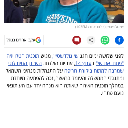
קריפטו
ויראלי
שי גולדשטיין (צילום יוטיוב/ 103FM)
טלוויזיה
עקבו אחרינו בגוגל
עסקי
לפני שלושה ימים חגג
שי גולדשטיין,
מגיש
תוכנית הטלוויזיה
ספורט
"פתחי את שי"
ב
ערוץ 14
, את יום הולדתו.
השדרן המיתולוגי
שמרבה למתוח ביקורת חריפה
על התנהלות מנהיגי השמאל
קריירה
ומתנגדי הממשלה והעומד בראשה, זכה להפתעה מיוחדת
ולימודים
במהלך תוכנית האירוח שאותה הוא מנחה יחד עם העיתונאי
נועם פתחי.
מינויים
רייטינג
רכב