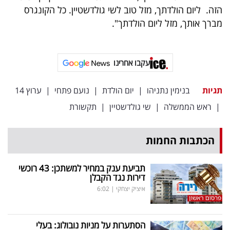
פרסמו
הזה. ליום הולדתך, מזל טוב לשי גולדשטיין. כל הקונגרס
באייס
מברך אותך, מזל ליום הולדתך".
עקבו
אחרינו:
עקבו אחרינו
תגיות
בנימין נתניהו
|
יום הולדת
|
נועם פתחי
|
ערוץ 14
|
ראש הממשלה
|
שי גולדשטיין
|
תקשורת
הכתבות החמות
תביעת ענק במחיר למשתכן: 43 רוכשי
דירות נגד הקבלן
איציק יצחקי
|
6:02
הסתערות על מניות נובולוג: בעלי