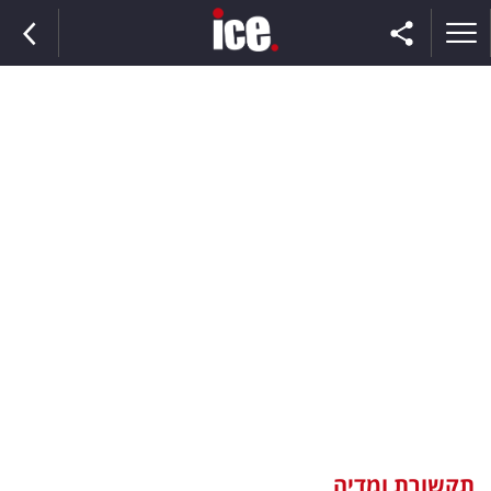
ראשי
הנבחרת
השוק
תקשורת
ומדיה
כסף
וצרכנות
תקשורת ומדיה