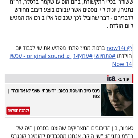
ששודרו בכלי התקשורת, בהם הופיעו שקמה ברסלר, רה"מ
40
נתניהו, יונית לוי ונוספים אשר עבורם בוצע דיבוב מחודש
לדבריהם - דבר שהוביל לכך שכביכול אלו בירכו את המגיש
ליום הולדתו.
שיתופי
פעולה
@now14il
ברכות ממי? פתחי מפתיע את שי לכבוד יום
הולדתו
#פתחיושי
#ערוץ14
♬ original sound - עכשיו
14 Now
דרושים
עוד ב-
ניוזלטרים
נינט טייב חושפת בכאב: "חשבתי שאני לא אהובה" |
צפו
מייל
לכתבה המלאה
אדום
כאמור, בין הדיבובים המצחיקים שהוצגו בסרטון היה של
רה"מ נתניהו: "שי היקר, אנחנו מתכבדים להזמינך קונגרס