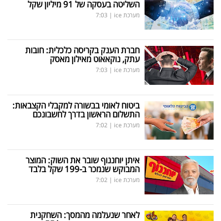
השליטה בעסקה של 91 מיליון שקל
מערכת ice
|
7:03
חברת הענק בקריסה כלכלית: חובות
עתק, נוקאאוט מאילון מאסק
מערכת ice
|
7:03
ביטוח לאומי בבשורה למקבלי הקצבאות:
התשלום הראשון בדרך לחשבונכם
מערכת ice
|
7:02
איתן יוחננוף שובר את השוק: המוצר
המבוקש שנמכר ב-199 שקל בלבד
מערכת ice
|
7:02
לאחר שנעלמה מהמסך: השחקנית