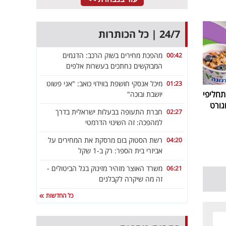
24/7 | כל הכותרות
מהפכת מחירים בשוק הרכב: הדגמים
00:42
המבוקשים נחתכים בעשרות אלפים
מיכל אנסקי חושפת בווידוי כואב: "אני פשוט
01:23
חליפי
יושבת ובוכה"
גורט
חברת התעופה בבעלות ישראלית בדרך
02:27
למהפכה: זה השינוי הדרמטי
רשת הסטוק בום מרסקת את המחירים על
04:20
אביזרי בית הספר: רק ב-1 שקל
משרד האוצר מזהיר מזינוק בגל הביטולים -
06:21
זה מה שיקרה לקבלנים
כל החדשות