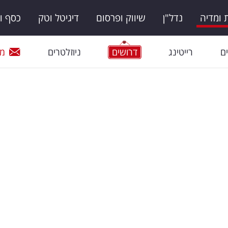
ומדיה
נדל"ן
שיווק ופרסום
דיגיטל וטק
כסף ו
ם
רייטינג
דרושים
ניוזלטרים
מי