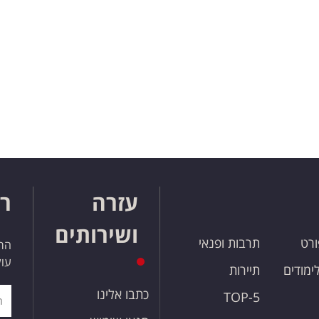
עזרה
רו
ושירותים
ורט
תרבות ופנאי
הרש
עול
לימודים
תיירות
כתבו אלינו
TOP-5