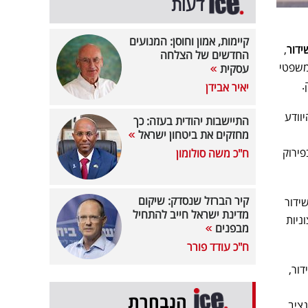
דעות
קיימות, אמון וחוסן: המנועים
ידור
,
החדשים של הצלחה
משפטי
עסקית
.
יאיר אבידן
וודע
התיישבות יהודית בעזה: כך
מחזקים את ביטחון ישראל
פירוק
ח"כ משה סולומון
קיר הברזל שנסדק: שיקום
ידור
מדינת ישראל חייב להתחיל
ניות
מבפנים
ח"כ עודד פורר
ור,
הנבחרת
נציב