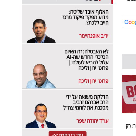
האלוף איבד שליטה:
מדוע מפקד פיקוד מרכז
חייב ללכת?
יריב אופנהיימר
לא האבטלה: זה האיום
הכלכלי החדש שה-AI
עלול להביא לעולם |
פרופ' ירון זליכה
פרופ' ירון זליכה
הדלקת משואה על ידי
הרב אברהם זרביב
מסכנת את לוחמי צה"ל
עו"ד יהודה שפר
: רק
עוד בנבחרת >>