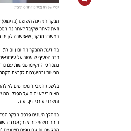
יוסף שפירא (צילום דרור סיתהכל)
מבקר המדינה השופט (בדימוס)
י
וזאת לאחר שקיבל לאחרונה מספ
במשרד מבקר, שאפשרה לקיים בד
בהודעת המבקר מהיום (יום ה'),
דבר הסעיף שיאסור על עיתונאים
נמסר כי התקיימו פגישות עם גו
הרשות ובהיערכות לקראת הקמת 
בלשכת המבקר מעדיפים לא להתיי
הציבורי לא יהיה על הפרק. מה ש
ומשרדי עורכי דין, ועוד.
במהלך השנים פרסם מבקר המדינ
ובהם נושאי כוח אדם; אגרת רשות 
התקשרויות עם גופים חיצוניים (כ