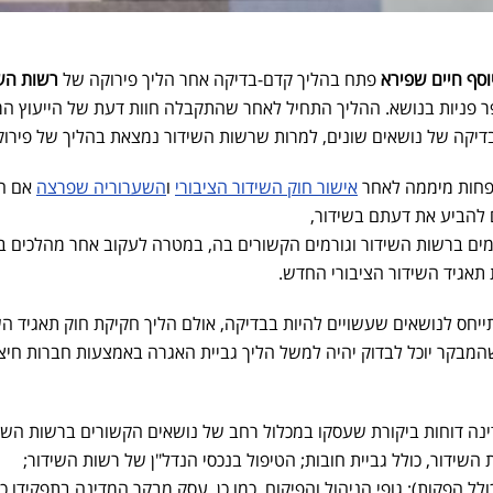
וסף חיים שפירא
פתח בהליך קדם-בדיקה אחר הליך פירוקה של
רשות הש
ר פניות בנושא. ההליך התחיל לאחר שהתקבלה חוות דעת של הייעוץ ה
יקה של נושאים שונים, למרות שרשות השידור נמצאת בהליך של פירוק
 פחות מיממה לאחר
אישור חוק השידור הציבורי
ו
השערוריה שפרצה
אם הי
 להביע את דעתם בשידור,
רמים ברשות השידור וגורמים הקשורים בה, במטרה לעקוב אחר מהלכים ב
תאגיד השידור הציבורי החדש.
חס לנושאים שעשויים להיות בבדיקה, אולם הליך חקיקת חוק תאגיד הש
המבקר יוכל לבדוק יהיה למשל הליך גביית האגרה באמצעות חברות חיצו
ה דוחות ביקורת שעסקו במכלול רחב של נושאים הקשורים ברשות השיד
השידור, כולל גביית חובות; הטיפול בנכסי הנדל"ן של רשות השידור;
ולל הפקות); גופי הניהול והפיקוח. כמו כן, עסק מבקר המדינה בתפקידו כ