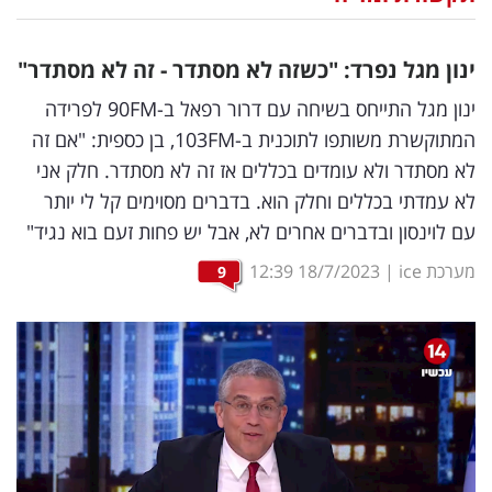
נדל"ן
ינון מגל נפרד: "כשזה לא מסתדר - זה לא מסתדר"
דיגיטל
ינון מגל התייחס בשיחה עם דרור רפאל ב-90FM לפרידה
וטק
המתוקשרת משותפו לתוכנית ב-103FM, בן כספית: "אם זה
לא מסתדר ולא עומדים בכללים אז זה לא מסתדר. חלק אני
שיווק
לא עמדתי בכללים וחלק הוא. בדברים מסוימים קל לי יותר
ופרסום
עם לוינסון ובדברים אחרים לא, אבל יש פחות זעם בוא נגיד"
משפט
מערכת ice
|
18/7/2023
12:39
9
מדדים
ומחקרים
דעות
רכילות
עסקית