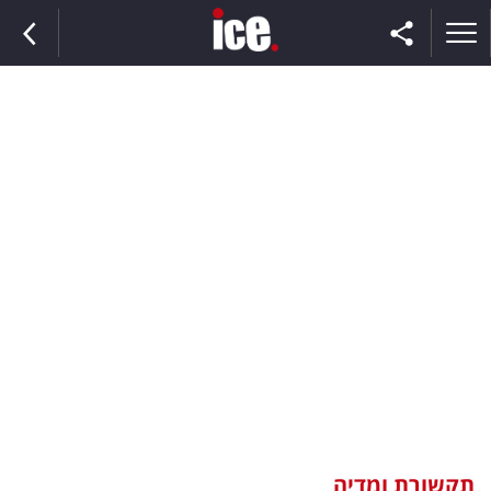
ראשי
הנבחרת
השוק
תקשורת
ומדיה
כסף
וצרכנות
תקשורת ומדיה