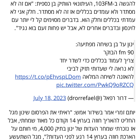
להגשה ב-103FM, העיתונאי הוותיק בן כספית: "אם זה לא
40
מסתדר ולא עומדים בכללים אז זה לא מסתדר. חלק אני לא
עמדתי בכללים וחלק הוא. בדברים מסוימים קל לי יותר עם
לוינסון ובדברים אחרים לא, אבל יש פחות זעם בוא נגיד".
שיתופי
פעולה
ינון על בן בשיחה מפתיעה:
90 fm הבוקר
צריך לעמוד בכללים כדי לשדר יחד
לא נראה לי שעדותי תזיק לביבי
דרושים
להאזנה לשיחה המלאה
https://t.co/pEhvspLDom
ניוזלטרים
pic.twitter.com/PwkQ9oRZCQ
— דרור רפאל (@drorrefael)
July 18, 2023
מייל
יותם זמרי אמר בשידור אמש: "ראיתי את הפרסום שינון מגל
אדום
החליט להאריך חוזה בערוץ 14 וקודם כל מאוד שמחתי, אבל
אז נזכרתי שמחר העדות של ינון בתיק 4,000, מי חותם על
הארכת חוזה בערוץ 14 רגע לפני העדות?", מגל השתעשע