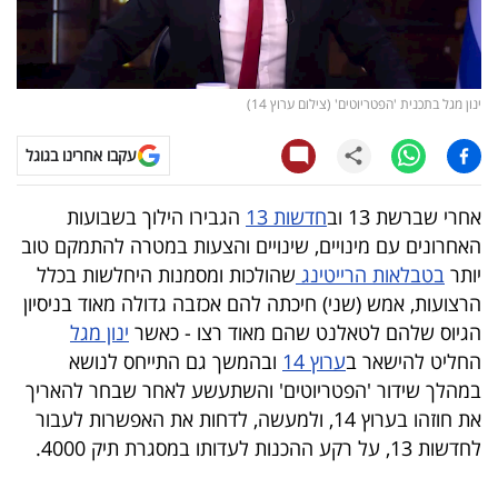
קריפטו
ויראלי
ינון מגל בתכנית 'הפטריוטים' (צילום ערוץ 14)
טלוויזיה
עקבו אחרינו בגוגל
עסקי
אחרי שברשת 13 וב
חדשות 13
הגבירו הילוך בשבועות
ספורט
האחרונים עם מינויים, שינויים והצעות במטרה להתמקם טוב
יותר
בטבלאות הרייטינג
שהולכות ומסמנות היחלשות בכלל
קריירה
הרצועות, אמש (שני) חיכתה להם אכזבה גדולה מאוד בניסיון
ולימודים
הגיוס שלהם לטאלנט שהם מאוד רצו - כאשר
ינון מגל
החליט להישאר ב
ערוץ 14
ובהמשך גם התייחס לנושא
מינויים
במהלך שידור 'הפטריוטים' והשתעשע לאחר שבחר להאריך
את חוזהו בערוץ 14, ולמעשה, לדחות את האפשרות לעבור
רייטינג
לחדשות 13, על רקע ההכנות לעדותו במסגרת תיק 4000.
רכב