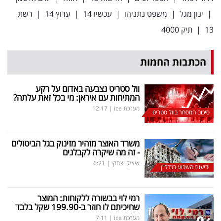
|
ינון מגל
|
משפט נתניהו
|
עכשיו 14
|
ערוץ 14
|
רשת
13
|
תיק 4000
הכתבות החמות
וול סטריט נצבעה באדום על רקע
המתיחות עם איראן: מי בכל זאת עלתה?
מערכת ice
|
12:17
סיכום המסחר בוול סטריט
משרד האוצר מזהיר מזינוק בגל הביטולים
- זה מה שיקרה לקבלנים
איציק יצחקי
|
6:21
ידיעות השבוע בנדל"ן
רמי לוי בבשורה ללקוחות: המוצר
שחיכיתם לו חוזר ב-199.90 שקל בלבד
מערכת ice
|
7:11