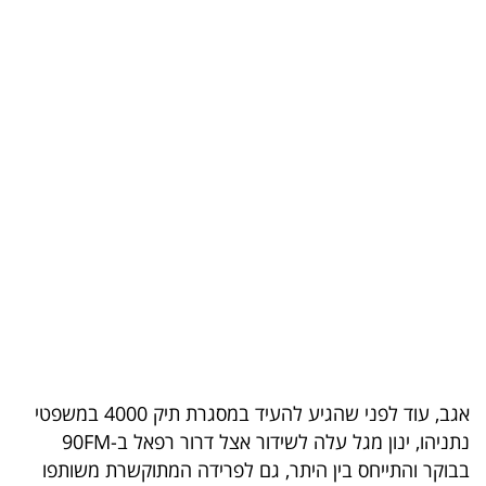
בריאות
תרבות
ופנאי
תיירות
TOP-
5
המילון
הכלכלי
פודקאסט
אגב, עוד לפני שהגיע להעיד במסגרת תיק 4000 במשפטי
40
נתניהו, ינון מגל עלה לשידור אצל דרור רפאל ב-90FM
בבוקר והתייחס בין היתר, גם לפרידה המתוקשרת משותפו
UNDER