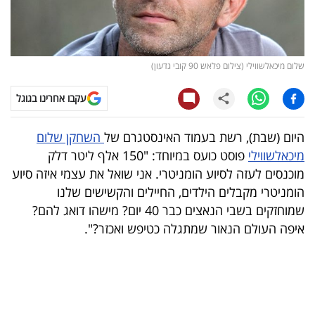
קריפטו
ויראלי
שלום מיכאלשווילי (צילום פלאש 90 קובי גדעון)
טלוויזיה
עקבו אחרינו בגוגל
עסקי
היום (שבת), רשת בעמוד האינסטגרם של
השחקן שלום
ספורט
מיכאלשווילי
פוסט כועס במיוחד: "150 אלף ליטר דלק
מוכנסים לעזה לסיוע הומניטרי. אני שואל את עצמי איזה סיוע
קריירה
הומניטרי מקבלים הילדים, החיילים והקשישים שלנו
ולימודים
שמוחזקים בשבי הנאצים כבר 40 יום? מישהו דואג להם?
איפה העולם הנאור שמתגלה כטיפש ואכזר?".
מינויים
רייטינג
רכב