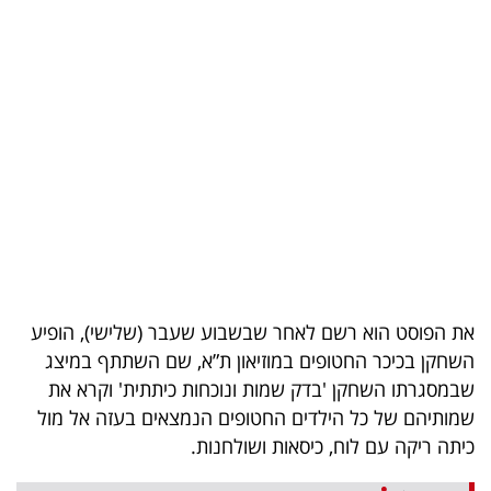
בריאות
תרבות
ופנאי
תיירות
TOP-
5
המילון
את הפוסט הוא רשם לאחר שבשבוע שעבר (שלישי), הופיע
הכלכלי
השחקן בכיכר החטופים במוזיאון ת”א, שם השתתף במיצג
שבמסגרתו השחקן 'בדק שמות ונוכחות כיתתית' וקרא את
פודקאסט
שמותיהם של כל הילדים החטופים הנמצאים בעזה אל מול
40
כיתה ריקה עם לוח, כיסאות ושולחנות.
UNDER