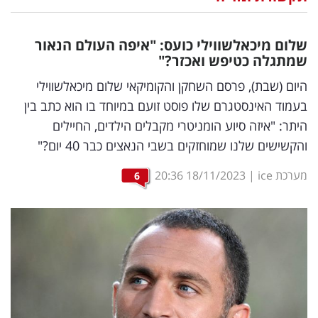
נדל"ן
שלום מיכאלשווילי כועס: "איפה העולם הנאור
דיגיטל
שמתגלה כטיפש ואכזר?"
וטק
היום (שבת), פרסם השחקן והקומיקאי שלום מיכאלשווילי
בעמוד האינסטגרם שלו פוסט זועם במיוחד בו הוא כתב בין
שיווק
היתר: "איזה סיוע הומניטרי מקבלים הילדים, החיילים
ופרסום
והקשישים שלנו שמוחזקים בשבי הנאצים כבר 40 יום?"
משפט
מערכת ice
|
18/11/2023
20:36
6
מדדים
ומחקרים
דעות
רכילות
עסקית