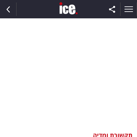
ראשי
הנבחרת
השוק
תקשורת
ומדיה
כסף
וצרכנות
תקשורת ומדיה