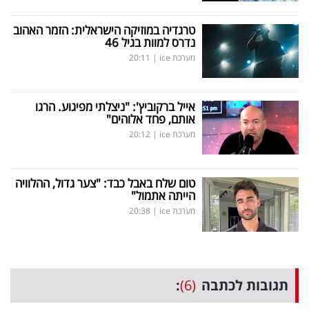
טרגדיה במוזיקה הישראלית: הזמר האהוב
נדרס למוות בגיל 46
מערכת ice
|
20:11
אייל ברקוביץ': "ניצלתי מפיגוע. הרגו
אותם, פחד אלוהים"
מערכת ice
|
20:12
טום שלח באבל כבד: "צער גדול, ההלוויה
הייתה אתמול"
מערכת ice
|
20:38
תגובות לכתבה
(6)
: