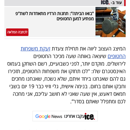
עוד ב-
40
"בואו הביתה": תחנות הרדיו מתאחדות לשת"פ
מפתיע למען החטופים
שיתופי
לכתבה המלאה
פעולה
המיצג העצוב ליווה את תחילת צעדת
זעקת משפחות
החטופים
שיצאה באותה שעה מכיכר החטופים
לירושלים. מוקדם יותר, לפני כשבועיים, רשם השחקן בעמוס
דרושים
האינסטגרם שלו: "לכו תחזקו את משפחות החטופים, תזכירו
ניוזלטרים
גם להם שאנחנו ביחד איתם, שלא נשכח, שאנחנו מחכים
וחבקו אותם בחום. בנימה אישית, גלי וזיוי כבר 19 יום בשבי
חמאס דאעש, אין שעה שאני לא חושב עליכם, אני מחכה
מייל
לכם ומתפלל שאתם בסדר”.
אדום
עקבו אחרינו