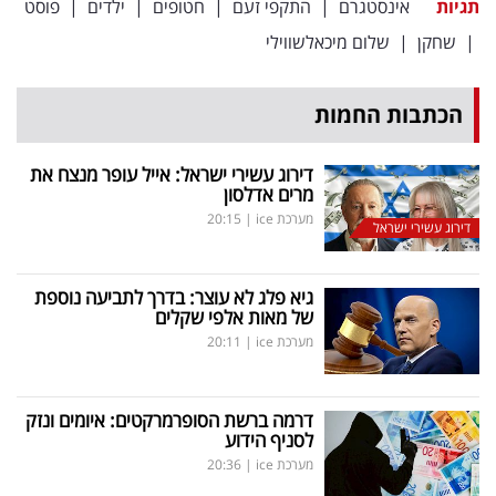
תגיות
אינסטגרם
|
התקפי זעם
|
חטופים
|
ילדים
|
פוסט
פרסמו
|
שחקן
|
שלום מיכאלשווילי
באייס
עקבו
הכתבות החמות
אחרינו:
דירוג עשירי ישראל: אייל עופר מנצח את
מרים אדלסון
מערכת ice
|
20:15
דירוג עשירי ישראל
גיא פלג לא עוצר: בדרך לתביעה נוספת
של מאות אלפי שקלים
מערכת ice
|
20:11
דרמה ברשת הסופרמרקטים: איומים ונזק
לסניף הידוע
מערכת ice
|
20:36