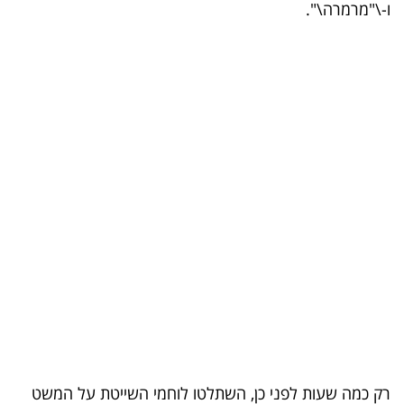
ו-\"מרמרה\".
קריפטו
ויראלי
טלוויזיה
עסקי
ספורט
קריירה
ולימודים
מינויים
רייטינג
רכב
רק כמה שעות לפני כן, השתלטו לוחמי השייטת על המשט