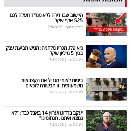
היישוב שבו דירה ללא ממ"ד תעלה לכם
525 אלף שקל
איציק יצחקי
|
7/8/2026
עסקאות השבוע בנדל"ן
גיא פלג מכריז מלחמה: הגיש תביעת ענק
בסך 5 מיליון שקל
מערכת ice
|
7/8/2026
ביטוח לאומי מגדיל את הקצבאות
משמעותית: זו הבשורה לזכאים
מערכת ice
|
7/8/2026
יעקב ברדוגו וערוץ 14 באבל כבד: "לא
נמצא איתנו. תנחומינו"
מערכת ice
|
7/8/2026