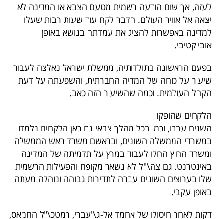
לעזה, אך שום הודעה רשמית מטעם הצבא או המדינה לא
בריאות
יצאה אל אוויר העולם. הדבר לקח עוד שעות רבות שעלו
למדינה באפשרות להציג את עמדתה בנושא באופן
תרבות
אובייקטיבי.
ופנאי
בפעם הראשונה בתולדותיה, ממשלת ישראל נאלצה לעבור
תיירות
שיעור על כוחה של המדיה החברתית, והשפעתה על דעת
הקהל העולמית. וכמה שהשיעור הזה כאב.
TOP-
5
הלקחים שהופקו
השנים עברו, וכמו בכל מהלך צבאי גם כאן הלקחים נלמדו.
המילון
במשרדי הממשלה השונים, ובראשם משרד ראש הממשלה
הכלכלי
ומשרד החוץ החלו לעבוד במרץ על תדמיתה של המדינה
באינטרנט. גם צה\"ל לא נשאר מקופח והפעילות הרשמית
פודקאסט
שלו בערוצים השונים עברה לתדירות גבוהה ונוהלה מעתה
באופן עקבי.
40
UNDER
דקות לאחר חיסולו של אחמד אל-ג\'עברי, רמטכ\"ל החמאס,