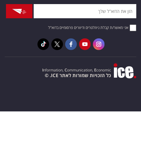
אני מאשר/ת קבלת ניוזלטרים ודיוורים פרסומיים בדוא"ל
I
nformation,
C
ommunication,
E
conomic
כל הזכויות שמורות לאתר ICE. ©