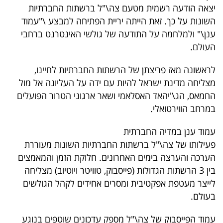
יצאה הודעה רשמית מטעם צה\"ל ברשתות החברתיות
40
השונות על כך. זאת הייתה יריית הפתיחה למבצע \"עמוד
ענן\" ולמלחמה על התודעה של גולשי האינטרנט ברחבי
העולם.
שיתופי
פעולה
לראשונה מאז פריצתן של הרשתות החברתיות לחיינו,
מצליחה מדינת ישראל להיות עם ידה על העליונה אל מול
החמאס, הג\'יהאד האסלאמי ושאר ארגוני הטרור הפועלים
במרחב הווירטואלי.
דרושים
עמוד ענן במדיה החברתית
ניוזלטרים
פעילותו של צה\"ל ברשתות החברתיות השונות מעוררת
הערכה והערצה בימים האחרונים. חלוקת הזמן והמאמצים
בין 3 הרשתות הגדולות (פייסבוק, טוויטר ויוטיוב) מצליחה
מייל
לייצר מעטפת אפקטיבית ומסרים אחידים לקהל הגולשים
אדום
בעולם.
עמוד הפייסבוק של צה\"ל מספק עדכונים שוטפים בנוגע