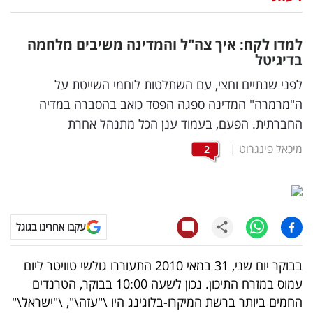
נדל"ן
למדו לקח: איך צה"ל והמדינה משיבים מלחמה
דיגיטל
בדיגיטל
וטק
לפני שנתיים וחצי, עם השתלטות לוחמי השייטת על
ה"מרמרה" המדינה ספגה הפסד כואב בהסברה במדיה
שיווק
החברתית. הפעם, בעמוד ענן הכל מתנהל אחרת
ופרסום
מיכאל פינגרוט
|
2
משפט
מדדים
ומחקרים
עקבו אחרינו בגוגל
דעות
בבוקר יום שני, 31 במאי 2010 התעוררו גולשי טוויטר ליום
עמוס במזרח התיכון. נכון לשעה 10:00 בבוקר, הטרנדים
רכילות
החמים ביותר ברשת המיקרו-בלוגינג היו \"עזה\", \"ישראל\"
עסקית