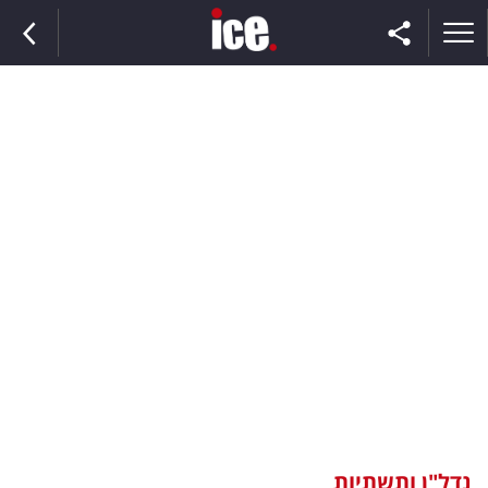
ראשי
הנבחרת
השוק
תקשורת
ומדיה
כסף
וצרכנות
נדל"ן ותשתיות