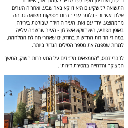
וחיפה, ואחריהן העיר כפר סבא. לעומת זאת, שיאנית
40
התשואה למשקיעים היא דווקא באר שבע, ואחריה הערים
אילת ואשדוד - כלומר ערי הדרום מספקות תשואה גבוהה
מהממוצע. יחד עם זאת, העיר היחידה שבולטת בירידה,
שיתופי
באופן מפתיע, היא דווקא אשקלון - העיר שרשמה עלייה
פעולה
במחירי הדירות החדשות בחודשים שאחרי תחילת המלחמה,
למרות שספגה את מספר הטילים הגדול ביותר.
לדברי דנוס, "הממצאים מלמדים על התעוררות השוק, המשך
דרושים
המצוקה והדחייה במסירת דירות".
ניוזלטרים
מייל
אדום