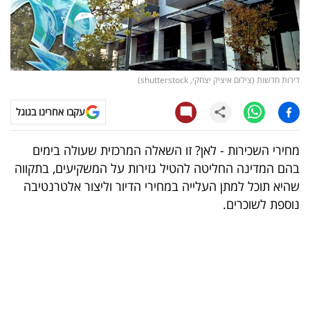
קריפטו
ויראלי
דירות חדשות (צילום איציק יצחקי, shutterstock)
טלוויזיה
עקבו אחרינו בגוגל
עסקי
ספורט
מחירי השכירות - לאן? זו השאלה המרכזית שעולה בימים
בהם המדינה החליטה להטיל גזירות על המשקיעים, בתקווה
קריירה
שהיא תוכל למתן העלייה במחירי הדיור וליצור אלטרנטיבה
ולימודים
נוספת לשוכרים.
מינויים
רייטינג
רכב