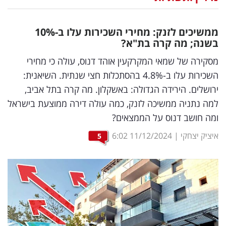
נדל"ן
ממשיכים לזנק: מחירי השכירות עלו ב-10
%
דיגיטל
בשנה; מה קרה בת"א?
וטק
מסקירה של שמאי המקרקעין אוהד דנוס, עולה כי מחירי
השכירות עלו ב-4.8% בהסתכלות חצי שנתית. השיאנית:
שיווק
ירושלים. הירידה הגדולה: באשקלון. מה קרה בתל אביב,
ופרסום
למה נתניה ממשיכה לזנק, כמה עולה דירה ממוצעת בישראל
ומה חושב דנוס על הממצאים?
משפט
איציק יצחקי
|
11/12/2024
6:02
5
מדדים
ומחקרים
דעות
רכילות
עסקית