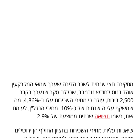
בריאות
תרבות
ופנאי
תיירות
TOP-
5
מסקירה חצי שנתית לשכר הדירה שערך שמאי המקרקעין
המילון
אוהד דנוס לחודש נובמבר, שכללה סקר שנערך בקרב
הכלכלי
2,500 דירות, עולה כי מחירי השכירות עלו ב-4.86%, מה
שמשקף עלייה שנתית של כ-10%. מחירי הנדל"ן, לעומת
פודקאסט
זאת, רשמו
תשואה
שנתית ממוצעת של 2.9%.
40
שיאניות עליות מחירי השכירות בחציון החולף הן ירושלים
UNDER