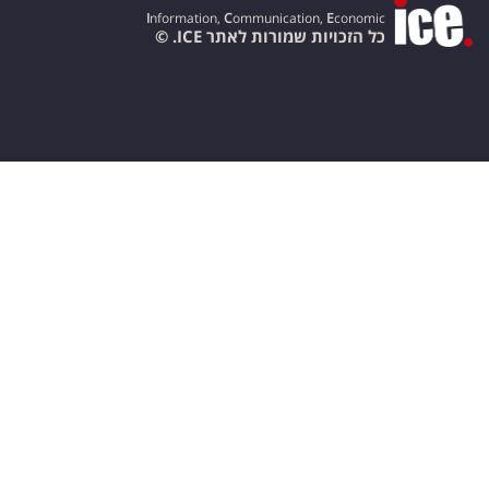
I
nformation,
C
ommunication,
E
conomic
כל הזכויות שמורות לאתר ICE. ©