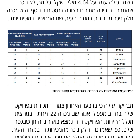
בשנה כולה עמד על 4.64 מיליון שקל. כלומר, לא ניכר
40
שהחברה הורידה מחירים בצורה דרסטית ובנוסף, היא מכרה
חלק ניכר מהדירות במזרח העיר, שם המחירים נמוכים יותר.
שיתופי
פעולה
דרושים
ניוזלטרים
הפרויקטים המרכזיים של החברה, בהם נרכשו פחות דירות
מבדיקה עולה כי ברבעון האחרון צמחו המכירות בפרויקט
מייל
שלה ברחוב מעפילי אגוז, שם מכרה 22 דירות - במחצית
אדום
מכלל הדירות. הפרויקט הזה נמצא באזור נווה חן שבכפר
שלם. כפי שאמרנו - חלק ניכר מהמכירות הן במזרח העיר.
בפרויקטים ברמז ובדוד המלך הם מכרו 5 דירות בשלושת