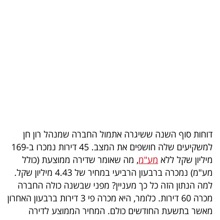
בריאות
תרבות
ופנאי
תיירות
TOP-
5
דוחות סוף השנה ששיגרה אתמול החברה שמנהל רון חן
המילון
למשקיעים שלה חושפים את המצב. 45 דירות נמכרו ב-169
הכלכלי
מיליון שקל ללא
מע"מ
, מה שאומר שדירה ממוצעת (כולל
מע"מ) נמכרה ברבעון הרביעי במחיר של 4.43 מיליון שקל.
פודקאסט
למה הנתון הזה כל כך מעניין? מפני שבשנה כולה החברה
מכרה 60 דירות. כלומר, היא מכרה פי 3 דירות ברבעון האחרון
40
מאשר בתשעת החודשים כולם. המחיר הממוצע לדירה
UNDER