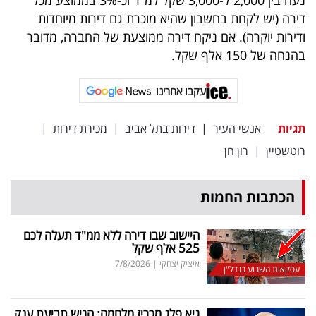
דירה (יש לקחת בחשבון שהיא מוכרת גם דירות מיוחדות
ודירות יוקרה). אם ניקח דירה ממוצעת של החברה, מדובר
בהנחה של 150 אלף שקל.
עקבו אחרינו
תגיות
אנשי העיר
|
דירות בתל אביב
|
מכירת דירות
|
רוטשטיין
|
רון חן
הכתבות החמות
היישוב שבו דירה ללא ממ"ד תעלה לכם
525 אלף שקל
איציק יצחקי
|
7/8/2026
עסקאות השבוע בנדל"ן
גיא פלג מכריז מלחמה: הגיש תביעת ענק