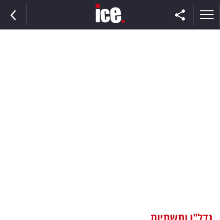
ראשי
הנבחרת
השוק
תקשורת
ומדיה
כסף
וצרכנות
נדל"ן ותשתיות