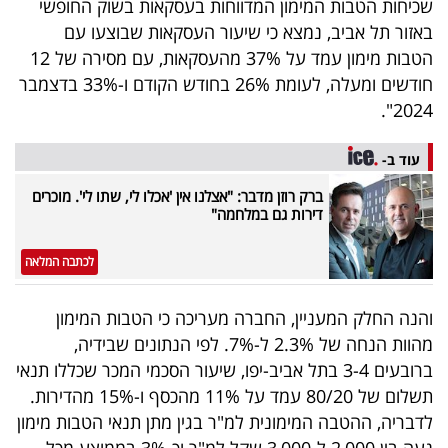
שכיחות הטבות המימון המדווחות בעסקאות בשוק החופשי
באזור תל אביב, נמצא כי שיעור העסקאות שבוצעו עם
הטבות מימון עמד על 37% מהעסקאות, עם מסירה של 12
חודשים ומעלה, לעומת 26% בחודש הקודם ו-33% בדצמבר
2024".
עוד ב-
ברק רוזן מדבר: "אצלנו אין 'אכלו לי, שתו לי'. מוכרים
דירות גם במלחמה"
לכתבה המלאה
והנה החלק המעניין, החברה מעריכה כי הטבות המימון
מהוות הנחה של 2.3% ל-7%. לפי הנתונים שבידיה,
ברובעים 3-4 בתל אביב-יפו, שיעור הסכמי המכר שכללו תנאי
תשלום של 80/20 עמד על 11% מהכסף ו-15% מהדירות.
לדבריה, ההטבה המימונית למ"ר בגין מתן תנאי הטבות מימון
נעה בין 2,000 ל-3,000 שקל למ"ר וכ-3% בממוצע מכל