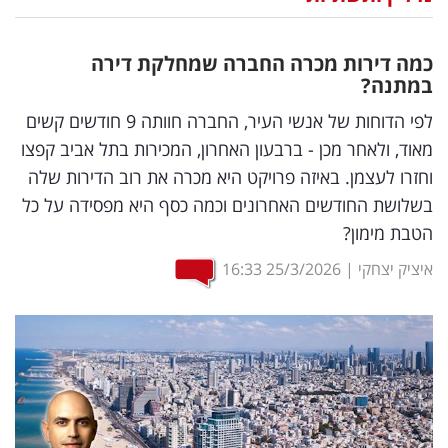
נדל"ן
כמה דירות מכרה החברה שמחלקת דירה
דיגיטל
במתנה?
וטק
לפי הדוחות של אנשי העיר, החברה חוותה 9 חודשים קשים
מאוד, ולאחר מכן - ברבעון האחרון, המכירות בתל אביב קפצו
שיווק
וחזרו לעצמן. באיזה פרויקט היא מכרה את רוב הדירות שלה
ופרסום
בשלושת החודשים האחרונים וכמה כסף היא מפסידה על כל
הטבת מימון?
משפט
איציק יצחקי
|
25/3/2026
16:33
מדדים
ומחקרים
דעות
רכילות
עסקית