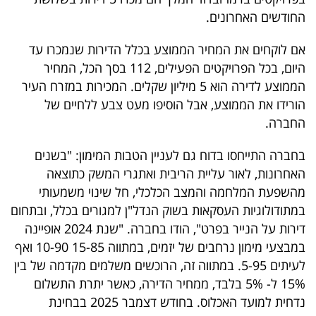
פרסמו
החודשים האחרונים.
באייס
אם לוקחים את המחיר הממוצע בכלל הדירות שנמכרו עד
עקבו
היום, בכל הפרויקטים הפעילים, 112 בסך הכל, המחיר
אחרינו:
הממוצע לדירה הוא 5 מיליון שקלים. המכירות במזרח העיר
הורידו את הממוצע, אבל הוסיפו מעט צבע ללחיים של
החברה.
בחברה התייחסו בדוח גם לעניין הטבות המימון: "בשנים
האחרונות, לאור עליית הריבית ואתגרי המשק כתוצאה
מהשפעת המלחמה והמצב הכלכלי, חל שינוי משמעותי
במתודולוגיות העסקאות בשוק הנדל"ן למגורים בכלל, ובתחום
דירות על הנייר בפרט", הודו בחברה. "שנת 2024 אופיינה
במבצעי מימון נרחבים של יזמים, במתווה 15-85 10-90 ואף
לעיתים 5-95. במתווה זה, הרוכשים משלמים מקדמה של בין
15% ל- 5% בלבד, ממחיר הדירה, כאשר יתרת התשלום
נדחית למועד האכלוס. בחודש דצמבר 2025 בבחינת