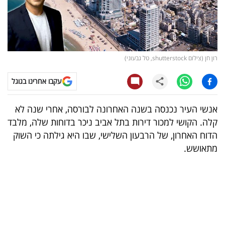
קריפטו
ויראלי
רון חן (צילום shutterstock, טל גבעוני)
טלוויזיה
עקבו אחרינו בגוגל
עסקי
ספורט
אנשי העיר נכנסה בשנה האחרונה לבורסה, אחרי שנה לא
קלה. הקושי למכור דירות בתל אביב ניכר בדוחות שלה, מלבד
קריירה
הדוח האחרון, של הרבעון השלישי, שבו היא גילתה כי השוק
ולימודים
מתאושש.
מינויים
רייטינג
רכב