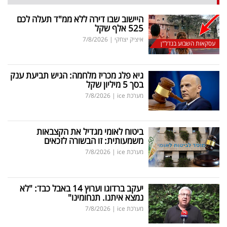
היישוב שבו דירה ללא ממ"ד תעלה לכם
525 אלף שקל
איציק יצחקי
|
7/8/2026
עסקאות השבוע בנדל"ן
גיא פלג מכריז מלחמה: הגיש תביעת ענק
בסך 5 מיליון שקל
מערכת ice
|
7/8/2026
ביטוח לאומי מגדיל את הקצבאות
משמעותית: זו הבשורה לזכאים
מערכת ice
|
7/8/2026
יעקב ברדוגו וערוץ 14 באבל כבד: "לא
נמצא איתנו. תנחומינו"
מערכת ice
|
7/8/2026