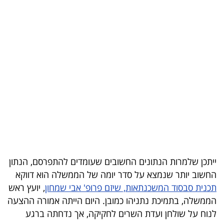
בריאות
תרבות
ופנאי
תיירות
TOP-
5
המילון
הכלכלי
ייתכן שלמרות הנתונים החשובים שעומדים להתפרסם, הנתון
החשוב יותר שנמצא על סדר יומה של הממשלה הוא דווקא
פודקאסט
תכנית סבסוד המשכנתאות, שיזם פרופ' אבי שמחון
, יועץ ראש
הממשלה, בתמיכת נתניהו כמובן. היום הייתה אמורה ההצעה
40
לנוח על שולחן ועדת השרים לחקיקה, אך נדחתה ברגע
UNDER