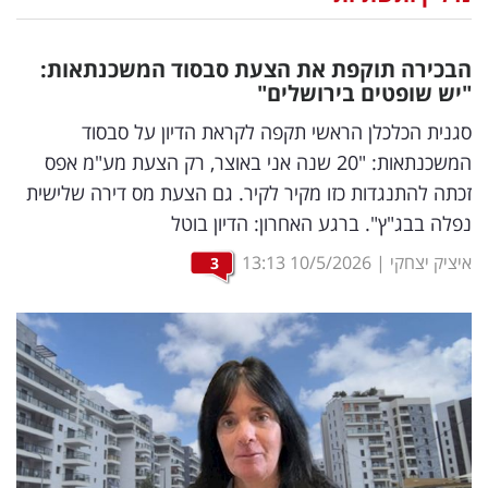
נדל"ן
הבכירה תוקפת את הצעת סבסוד המשכנתאות:
דיגיטל
"יש שופטים בירושלים"
וטק
סגנית הכלכלן הראשי תקפה לקראת הדיון על סבסוד
המשכנתאות: "20 שנה אני באוצר, רק הצעת מע"מ אפס
שיווק
זכתה להתנגדות כזו מקיר לקיר. גם הצעת מס דירה שלישית
ופרסום
נפלה בבג"ץ". ברגע האחרון: הדיון בוטל
משפט
איציק יצחקי
|
10/5/2026
13:13
3
מדדים
ומחקרים
דעות
רכילות
עסקית