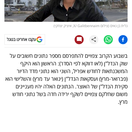
קריפטו
ויראלי
גלית בן נאים (צילום X/ Galitbennaim, איציק יצחקי)
טלוויזיה
עקבו אחרינו בגוגל
עסקי
בשבוע הקרוב צפויים להתפרסם מספר נתונים חשובים על
ספורט
שוק הנדל"ן (לאו דווקא לפי הסדר): הראשון הוא היקף
המשכנתאות לחודש אפריל, השני הוא נתוני מדד הדיור
קריירה
(פברואר-מרץ) ועסקאות הנדל"ן (ינואר עד מרץ) והשלישי הוא
ולימודים
סקירת הנדל"ן של האוצר. הנתונים האלה יהיו מעניינים
משום שחלקם צפויים לשקף ירידה חדה בשל נתוני חודש
מינויים
מרץ.
רייטינג
רכב