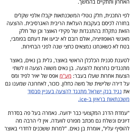
האחרון ותתקיים בהמשך.
40
לפי התכנית, חלק נוטלי המשכנתאות יקבלו אלפי שקלים
בחזרה לכיסם בעקבות העלאת הריבית האגרסיבית. ההצעה
שיתופי
הזאת נתקלת בהתנגדות של פקידי האוצר וכן של חלק
פעולה
מאנשי האופוזיציה, אולם רובם לא יביעו את דעתם בפומבי,
בטח לא כשאנחנו נמצאים כחצי שנה לפני הבחירות.
לטענת סגנית הכלכלן הראשי באוצר, גלית בן נאים, באוצר
דרושים
מתנגדים נחרצות להצעה. בן נאים משווה הצעה זו לשתי
הצעות אחרות שעלו בעבר:
מע"מ
אפס של יאיר לפיד ומס
ניוזלטרים
על דירה שלישית של משה כחלון. כזכור, לאחרונה שמענו גם
את
נגיד בנק ישראל מתנגד להצעה בעניין סבסוד
משכנתאות בראיון ב-ice.
מייל
"עמדת הדרג המקצועי כבר ידועה. נאמרה בעל פה בסדרת
אדום
דיונים ונשלח גם מכתב מפורט לוועדה. אין לי הרבה מה
להוסיף עליו", אומרת בן נאים. "למרות ששכנים לחדרי באוצר