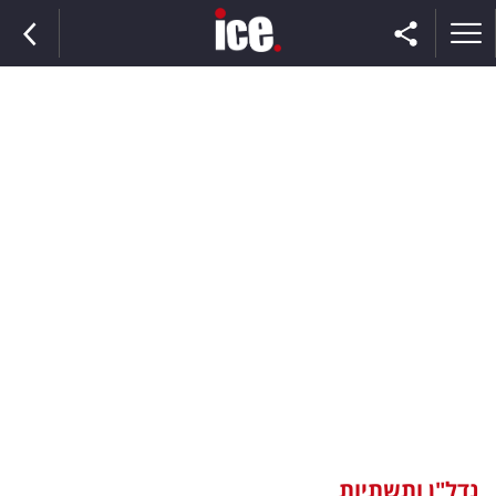
ראשי
הנבחרת
השוק
תקשורת
ומדיה
כסף
וצרכנות
נדל"ן ותשתיות