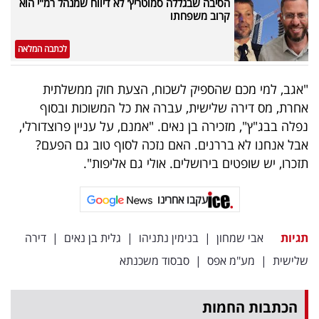
הסיבה שבגללה סמוטריץ' לא דיווח שמנהל רמ"י הוא
קרוב משפחתו
לכתבה המלאה
"אגב, למי מכם שהספיק לשכוח, הצעת חוק ממשלתית
אחרת, מס דירה שלישית, עברה את כל המשוכות ובסוף
נפלה בבג"ץ", מזכירה בן נאים. "אמנם, על עניין פרוצדורלי,
אבל אנחנו לא בררנים. האם נזכה לסוף טוב גם הפעם?
תזכרו, יש שופטים בירושלים. אולי גם אליפות".
עקבו אחרינו
תגיות
אבי שמחון
|
בנימין נתניהו
|
גלית בן נאים
|
דירה
שלישית
|
מע"מ אפס
|
סבסוד משכנתא
הכתבות החמות