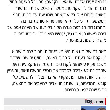
כנראה יעידו אחרת, אז אציין רק זאת: מבין כל הצעות החוק
פרסמו
בתחום הנדל"ן שקודמו בממשלה ב-20 שנותיי במשרד
באייס
האוצר, היתה אולי רק עוד אחת שהגיעה עד הלום, חרף
המשמעויות הכלכליות הקשות שהיא טומנת בחובה
עקבו
וההתנגדות הגורפת נגדה מקיר לקיר. זו של מע"מ אפס על
אחרינו:
דירה ראשונה. איך נגיד, עכשיו היא מרגישה כמו בית"ר,
מישהי נושפת בעורפה".
האמירה של בן נאים היא משמעותית וסביר להניח שהיא
משקפת את דעתם של רבים באוצר, שטוענים שמי שלקח
משכנתא, ידע שהוא לוקח סיכון. העמדה המקצועית היא
שהמדינה לא צריכה לסבסד את נוטלי המשכנתאות, ומעניין
יהיה לראות האם דעת פקידי האוצר תצליח להשפיע על
קובעי המדיניות, או שנתניהו יצליח להעביר את ההצעה,
כחצי שנה לפני הבחירות.
עוד ב-