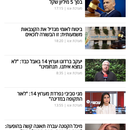
בסך 5 מיליון שקל
מערכת ice
|
17:15
ביטוח לאומי מגדיל את הקצבאות
משמעותית: זו הבשורה לזכאים
מערכת ice
|
18:20
יעקב ברדוגו וערוץ 14 באבל כבד: "לא
נמצא איתנו. תנחומינו"
מערכת ice
|
8:35
מגי טביבי נפרדת מערוץ 14: "לאור
התקופה במדינה"
מערכת ice
|
13:55
מיכל הקטנה עברה תאונה קשה בהופעה: