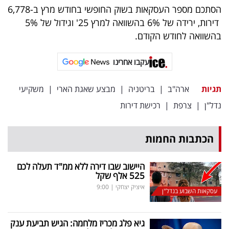
הסתכם מספר העסקאות בשוק החופשי בחודש מרץ ב-6,778
דירות, ירידה של 6% בהשוואה למרץ 25' וגידול של 5%
בהשוואה לחודש הקודם.
עקבו אחרינו
תגיות
ארה"ב
|
בריטניה
|
מבצע שאגת הארי
|
משקיעי
נדל"ן
|
צרפת
|
רכישת דירות
הכתבות החמות
היישוב שבו דירה ללא ממ"ד תעלה לכם
525 אלף שקל
איציק יצחקי
|
9:00
עסקאות השבוע בנדל"ן
גיא פלג מכריז מלחמה: הגיש תביעת ענק