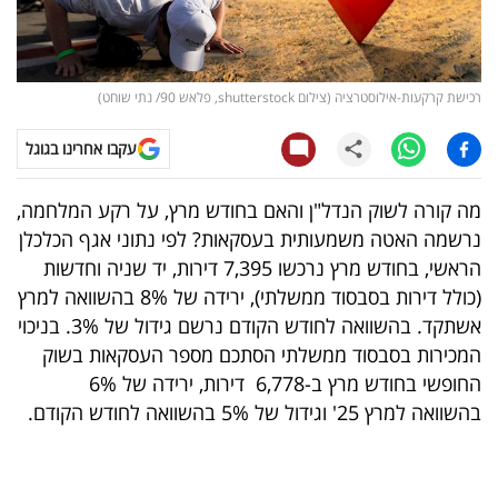
קריפטו
ויראלי
רכישת קרקעות-אילוסטרציה (צילום shutterstock, פלאש 90/ נתי שוחט)
טלוויזיה
עקבו אחרינו בגוגל
עסקי
מה קורה לשוק הנדל"ן והאם בחודש מרץ, על רקע המלחמה,
ספורט
נרשמה האטה משמעותית בעסקאות? לפי נתוני אגף הכלכלן
הראשי, בחודש מרץ נרכשו 7,395 דירות, יד שניה וחדשות
קריירה
(כולל דירות בסבסוד ממשלתי), ירידה של 8% בהשוואה למרץ
ולימודים
אשתקד. בהשוואה לחודש הקודם נרשם גידול של 3%. בניכוי
המכירות בסבסוד ממשלתי הסתכם מספר העסקאות בשוק
מינויים
החופשי בחודש מרץ ב-6,778 דירות, ירידה של 6%
בהשוואה למרץ 25' וגידול של 5% בהשוואה לחודש הקודם.
רייטינג
רכב