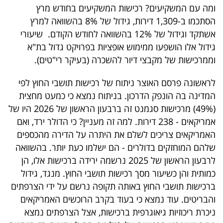
ומה עם המשקיעים? רכישות המשקיעים בחודש מרץ
הסתכמו ב-1,309 דירות, גידול של 8% בהשוואה למרץ
אשתקד וגידול של 12% בהשוואה לחודש הקודם. שיעורי
גידול אלו הושפעו ממימוש אופציות בפרויקט גדול בת"א
וממרכישות של מקבצי דיור להשכרה (בעיקר רי"טים).
לראשונה פרסם האוצר ניתוח של רכישות תושבי החוץ לפי
המדינה בה הונפק הדרכון. בניתוח נמצא כי כמעט מחצית
(49%) מרכישות סגמנט זה ברבעון הראשון של 2026 היו של
אמריקאים - 238 דירות. למה זה מעניין? כי הדולר ירד, ואם
האמריקאים צריכים לשלם את היתרה על הדירה מהכספים
שלהם המוחזקים בדולרים - הם ישלמו כעת יותר. בהשוואה
לרבעון הראשון של 2025 נרשמה ירידה ברכישות אלו, הן
כמותית והן כשיעור מסך רכישות תושבי החוץ. מנגד, גידול
ברכישות תושבי החוץ באותה תקופה נרשם על ידי הצרפתים
והבריטים. עוד נמצא כי בעוד בקרב הרוכשים האמריקאים
ניכרת ריכוזיות גיאוגרפית ברכישות, אצל הצרפתים נמצא