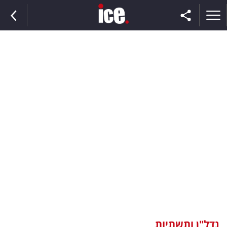
ראשי
הנבחרת
השוק
תקשורת
ומדיה
כסף
וצרכנות
נדל"ן ותשתיות