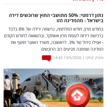
נדל"ן
נתון דרמטי: 50
%
מתושבי החוץ שרוכשים דירה
דיגיטל
בישראל - מהמדינה הזו
וטק
בחודש מרץ, חודש המלחמה, נרשמה ירידה של 8% בלבד
ברכישת דירות לעומת מרץ אשתקד, ובהשוואה לחודש הקודם
שיווק
- אפילו גידול של 3%. לראשונה, משרד האוצר חושף את
ופרסום
המדינה שממנה מגיעים רוב הרוכשים
משפט
איציק יצחקי
|
13/5/2026
14:43
מדדים
ומחקרים
דעות
רכילות
עסקית