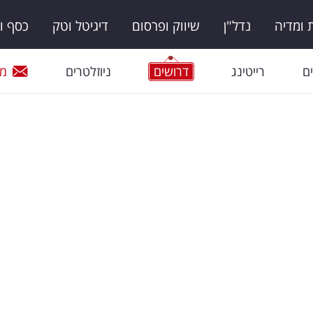
ומדיה
נדל"ן
שיווק ופרסום
דיגיטל וטק
כסף ו
ם
רייטינג
דרושים
ניוזלטרים
מי