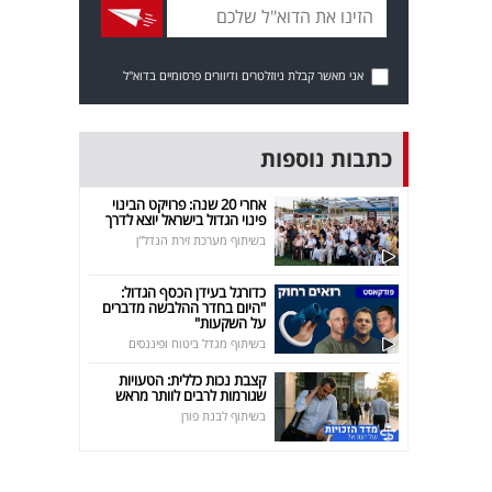
אני מאשר קבלת ניוזלטרים ודיוורים פרסומיים בדוא"ל
כתבות נוספות
אחרי 20 שנה: פרויקט הבינוי
פינוי הגדול בישראל יוצא לדרך
בשיתוף מערכת זירת הנדל"ן
כדורגל בעידן הכסף הגדול:
"היום בחדר ההלבשה מדברים
על השקעות"
בשיתוף מגדל ביטוח ופיננסים
קצבת נכות כללית: הטעויות
שגורמות לרבים לוותר מראש
בשיתוף לבנת פורן