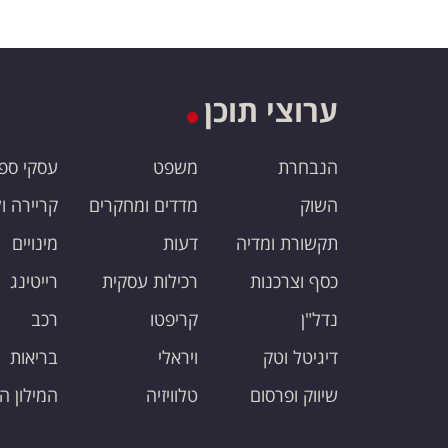
ערוצי תוכן
הנבחרת
משפט
עסקי ספ
השוק
מדדים ומחקרים
קריירה ו
תקשורת ומדיה
דעות
מינויים
כסף וצרכנות
רכילות עסקית
רייטינג
נדל"ן
קריפטו
רכב
דיגיטל וטק
ויראלי
בריאות
שיווק ופרסום
טלוויזיה
המילון ה