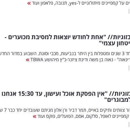
פיינים מיתולוגיים ל-yes, תנובה, פלאפון ועוד
זוגיות// "אחת לחודש יוצאות למסיבת מכוערים -
טחון עצמי"
הן עובדות יחד 3 שנים ומטפלות בין היתר בנביעות, מכבי וסוגת. השבוע במדור הח
ינאוה" - נאוה בן משה ודינת ציזנר-כ"ץ מיהושע TBWA
סטטוס:בזוגיות// "אין הפסקת אוכל ועישון, עד 15:30 אנחנו
מבוגרים"
השבוע במדור צוותים ותיקים באיי
קמפיינים לאופל, סלקום, אסם, הפועלים, פוקס ועוד