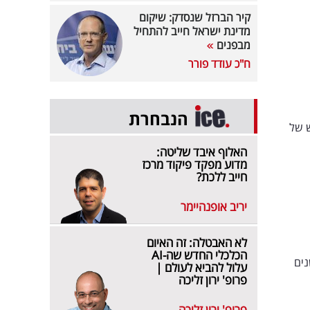
קיר הברזל שנסדק: שיקום
מדינת ישראל חייב להתחיל
מבפנים
ח"כ עודד פורר
הנבחרת
דש של
האלוף איבד שליטה:
מדוע מפקד פיקוד מרכז
חייב ללכת?
יריב אופנהיימר
לא האבטלה: זה האיום
הכלכלי החדש שה-AI
ס, תמר דביר ורן אלון מגיתם שעובדים יחד כבר 7 שנים
עלול להביא לעולם |
פרופ' ירון זליכה
פרופ' ירון זליכה