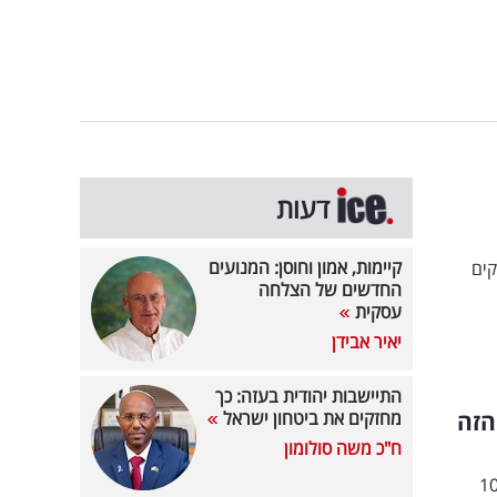
דעות
קיימות, אמון וחוסן: המנועים
קים
החדשים של הצלחה
עסקית
יאיר אבידן
התיישבות יהודית בעזה: כך
הזה
מחזקים את ביטחון ישראל
ח"כ משה סולומון
ור צוותים וותיקים באייס, מל כספי ועידו בן דור ממקאן שעובדים יחד כבר 10