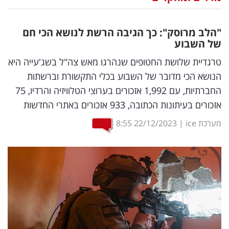
נדל"ן
"הלב מרוסק": כך הגיבה הרשת לנושא הכי חם
דיגיטל
של השבוע
וטק
טרגדיית שלושת החטופים שנהרגו מאש צה"ל בשג'עייה היא
הנושא הכי מדובר של השבוע בכלי התקשורת וברשתות
שיווק
החברתיות, עם 1,992 אזכורים בערוצי הטלוויזיה והרדיו, 75
ופרסום
אזכורים בעיתונות הכתובה, 933 אזכורים באתרי החדשות
משפט
מערכת ice
|
22/12/2023
8:55
מדדים
ומחקרים
דעות
רכילות
עסקית