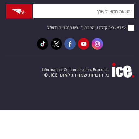
אני מאשר/ת קבלת ניוזלטרים ודיוורים פרסומיים בדוא"ל
I
nformation,
C
ommunication,
E
conomic
כל הזכויות שמורות לאתר ICE. ©