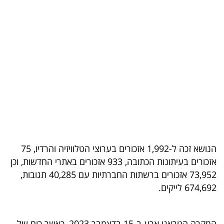
בריאות
תרבות
ופנאי
תיירות
TOP-
5
המילון
הנושא זכה ל-1,992 אזכורים בערוצי הטלוויזיה והרדיו, 75
הכלכלי
אזכורים בעיתונות הכתובה, 933 אזכורים באתרי החדשות, וכן
73,952 אזכורים ברשתות החברתיות עם 40,285 תגובות,
פודקאסט
674,692 לייקים.
40
UNDER
המקרה הטראגי ארע ב-15 בדצמבר 2023, כאשר כוח של