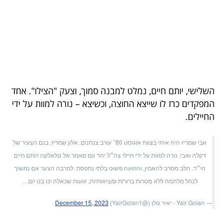
השלישי, יותם חיים, נמלט למבנה סמוך, וצעק "הצילו". אחד
המפקדים כרז לו שייצא החוצה, וכשיצא – נורה למוות על ידי
החיילים.
אבי שמריז היה איתי בצוות אוגוסט 80׳ עורב צנחנים. אלון שמריז, בנם הצעיר של
דקלה ואבי, נורה למוות על ידי חיילי צה״ל יחד עם סאמר אל טלאלקה ויותם חיים
הי״ד. הלב מסרב להאמין, והזוועה פשוט בלתי נתפסת. למרבה הצער אם נמשיך
לנהל מלחמה ללא מטרות ברורות ומציאותיות, זוועות שכאלה יכו בנו יום…
— Yair Golan - יאיר גולן (@YairGolan1)
December 15, 2023