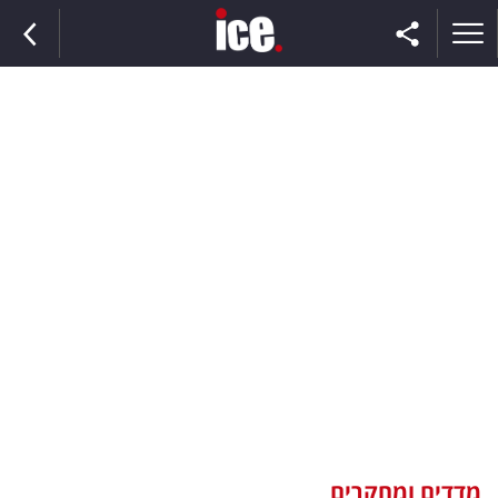
ראשי
הנבחרת
השוק
תקשורת
ומדיה
כסף
וצרכנות
מדדים ומחקרים