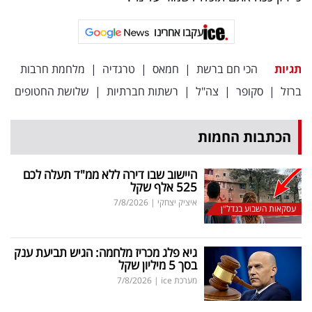
עקבו אחרינו
תגיות
הכי חם ברשת
|
חמאס
|
טרגדיה
|
מלחמת חרבות
ברזל
|
סקופר
|
צה"ל
|
רשתות חברתיות
|
שלושת החטופים
הכתבות החמות
היישוב שבו דירה ללא ממ"ד תעלה לכם
525 אלף שקל
איציק יצחקי
|
7/8/2026
עסקאות השבוע בנדל"ן
גיא פלג מכריז מלחמה: הגיש תביעת ענק
בסך 5 מיליון שקל
מערכת ice
|
7/8/2026