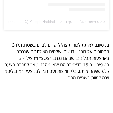
פוסט משותף על ידי ‏‎יוסף חדאד - Yoseph Haddad‎‏ (@‏‎yosephhaddad‎‏)
בניסיונם לאותת לכוחות צה"ל שהם לבדם בשטח, תלו 3
החטופים על הבניין בו שהו שלטים מאולתרים שנכתבו
באמצעות תבלינים, שבהם נכתב "SOS" ו"הצילו - 3
חטופים". ב-15 בדצמבר הם יצאו מהבניין, אך למרבה הצער
קלע שזיהה אותם, בלי חולצות ועם דגל לבן, צעק "מחבלים!"
וירה למוות בשניים מהם.