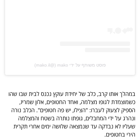
פרסמו
באייס
עקבו
אחרינו:
פוסט משותף על ידי ‏‎mako‎‏ (@‏‎mako.il‎‏)
במהלך אותו קרב, כלב של יחידת עוקץ נכנס לבית שבו שהו
כשמוצמדת לגופו מצלמה, ואחד החטופים, אלון שמריז,
הספיק לצעוק לעברו: "הצילו, יש פה חטופים". הכלב נורה
ונהרג על ידי המחבלים, גופתו נותרה בשטח והמצלמה
שעליו לא נבדקה עד שנמצאה שלושה ימים אחרי תקרית
הירי בחטופים.