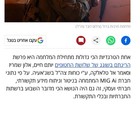
קריפטו
ויראלי
מלחמת חרבות ברזל (צילום דובר צה"ל)
טלוויזיה
עקבו אחרינו בגוגל
עסקי
אחת הטרגדיות הכי גדולות מתחילת המלחמה היא פרשת
ספורט
הריגתם בשוגג של שלושת החטופים
יותם חיים, אלון שמריז
וסאמר אל טלאלקה, ע"י כוחות צה"ל בשג'אעיה. על פי נתוני
קריירה
חברת MIG Ai המתמחה בניטור וניתוח מידע תקשורתי,
ולימודים
חברתי ועסקי, זה גם היה הנושא הכי מדובר השבוע ברשתות
החברתיות ובכלי התקשורת.
מינויים
רייטינג
רכב