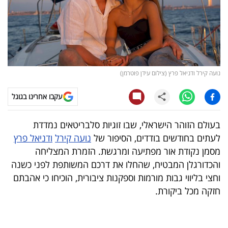
קריפטו
ויראלי
טלוויזיה
נועה קירל ודניאל פרץ (צילום עידן פוטרמן)
עסקי
עקבו אחרינו בגוגל
ספורט
בעולם הזוהר הישראלי, שבו זוגיות סלבריטאים נמדדת
קריירה
לעתים בחודשים בודדים, הסיפור של
נועה קירל
ודניאל פרץ
ולימודים
מסמן נקודת אור מפתיעה ומרגשת. הזמרת המצליחה
והכדורגלן המבטיח, שהחלו את דרכם המשותפת לפני כשנה
מינויים
וחצי בליווי גבות מורמות וספקנות ציבורית, הוכיחו כי אהבתם
חזקה מכל ביקורת.
רייטינג
רכב