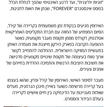
"זוגיות יח"צנית", ועד לרגע האינטימי שהפך לנחלת הכלל
40
בפוסט אינסטגרם "FOREVER", שנתן את האות לחגיגות.
שיתופי
האירוסין מגיעים בנקודת זמן משמעותית בקריירה של קירל.
פעולה
הסיום המפתיע של החוזה עם חברת התקליטים האמריקאית
אטלנטיק רקורדס מסמן תקופת מעבר מקצועית, כאשר
ההופעה הקרובה בפארק הירקון מייצגת את מעמדה האיתן
בתעשיית המוזיקה הישראלית. ההחלטה להתחייב לקשר
דרושים
ארוך טווח בעיצומה של תקופת שינויים מקצועיים מדגישה
את חשיבות היציבות הרגשית והתמיכה ההדדית בחייהם של
ניוזלטרים
אמנים צעירים.
מעבר לסיפור האישי, האירוסין של קירל ופרץ, שהוא בעצמו
מייל
בעל קריירה מרשימה כשוער באיירן מינכן הגרמנית, מעלים
אדום
שאלות מעניינות על הדינמיקה בין חיים אישיים לקריירה
בעולם הבידור והספורט.