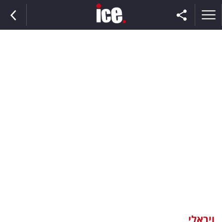
ראשי
הנבחרת
השוק
תקשורת
ומדיה
כסף
וצרכנות
ויראלי