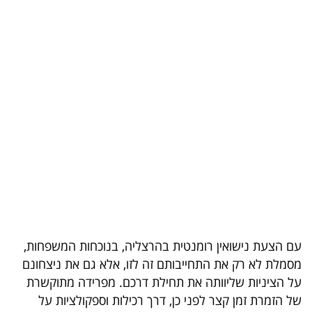
בריאות
תרבות
ופנאי
תיירות
TOP-
5
המילון
הכלכלי
עם הצעת נישואין רומנטית בהרצליה, בנוכחות המשפחות,
פודקאסט
מסמלת לא רק את התחייבותם זה לזו, אלא גם את ניצחונם
40
על הציניות שליוותה את תחילת דרכם. מפרידה מתוקשרת
של הזמרת זמן קצר לפני כן, דרך רכילות וספקולציות על
UNDER