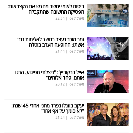
ביטוח לאומי יחשב מחדש את הקצבאות:
הפסיקה החשובה שהתקבלה
מערכת ice
|
22:54
זמר מוכר נעצר בחשד לאלימות נגד
אשתו: ההופעה הערב בוטלה
מערכת ice
|
21:44
אייל ברקוביץ': "ניצלתי מפיגוע. הרגו
אותם, פחד אלוהים"
מערכת ice
|
20:12
יעקב בוזגלו נפרד מחני אחרי 45 שנה:
"לא סומך על אף אחד"
מערכת ice
|
21:24