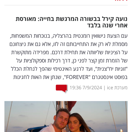
נדל"ן
נועה קירל בבשורה המרגשת בחייה: מאורסת
דיגיטל
אחרי שנה בלבד
וטק
עם הצעת נישואין רומנטית בהרצליה, בנוכחות המשפחות,
מסמלת לא רק את התחייבותם זה לזו, אלא גם את ניצחונם
שיווק
על הציניות שליוותה את תחילת דרכם. מפרידה מתוקשרת
ופרסום
של הזמרת זמן קצר לפני כן, דרך רכילות וספקולציות על
"זוגיות יח"צנית", ועד לרגע האינטימי שהפך לנחלת הכלל
משפט
בפוסט אינסטגרם "FOREVER", שנתן את האות לחגיגות
מדדים
מערכת ice
|
7/9/2024
19:36
ומחקרים
דעות
רכילות
עסקית