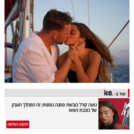
פרסמו
באייס
עקבו
אחרינו:
עוד ב-
נועה קירל כובשת פסגה נוספת: זה המהלך הענק
של כוכבת הפופ
לכתבה המלאה