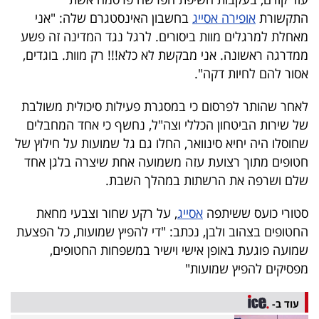
40
התקשורת
אופירה אסייג
בחשבון האינסטגרם שלה: "אני
מאחלת למרגלים מוות ביסורים. לרגל נגד המדינה זה פשע
ממדרגה ראשונה. אני מבקשת לא כלא!!! רק מוות. בוגדים,
שיתופי
אסור להם לחיות דקה".
פעולה
לאחר שהותר לפרסום כי במסגרת פעילות סיכולית משולבת
של שירות הביטחון הכללי וצה"ל, נחשף כי אחד המחבלים
שחוסלו היה יחיא סינוואר, החלו גם גל שמועות על חילוץ של
דרושים
חטופים מתוך רצועת עזה משמועה אחת שיצרה בלגן אחד
שלם ושרפה את הרשתות במהלך השבת.
ניוזלטרים
סטורי כועס ששיתפה
אסייג
, על רקע שחור וצבעי מחאת
החטופים בצהוב ולבן, נכתב: "די להפיץ שמועות, כל הפצעת
מייל
שמועה פוגעת באופן אישי וישיר במשפחות החטופים,
מפסיקים להפיץ שמועות"
אדום
עוד ב-