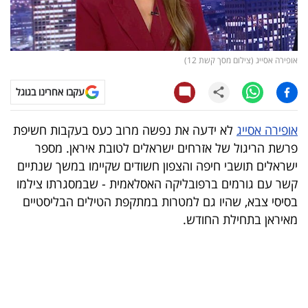
קריפטו
ויראלי
אופירה אסייג (צילום מסך קשת 12)
טלוויזיה
עקבו אחרינו בגוגל
עסקי
אופירה אסייג
לא ידעה את נפשה מרוב כעס בעקבות חשיפת
ספורט
פרשת הריגול של אזרחים ישראלים לטובת איראן. מספר
ישראלים תושבי חיפה והצפון חשודים שקיימו במשך שנתיים
קריירה
קשר עם גורמים ברפובליקה האסלאמית - שבמסגרתו צילמו
ולימודים
בסיסי צבא, שהיו גם למטרות במתקפת הטילים הבליסטיים
מאיראן בתחילת החודש.
מינויים
רייטינג
רכב