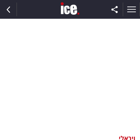
ראשי
הנבחרת
השוק
תקשורת
ומדיה
כסף
וצרכנות
ויראלי