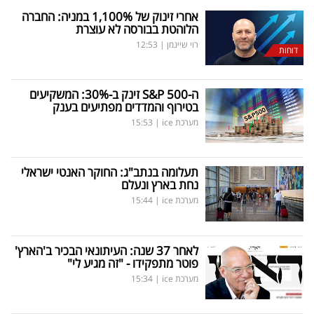
אחרי זינוק של 1,100
%
במניה: החברה
הלוהטת בבורסה לא עוצרת
רוי שיינמן
|
12:53
דוחות
ה-
500 זינק ב-30
S&P
%
: המשקיעים
בטירוף והמדדים מפתיעים בענק
מערכת ice
|
15:53
תעלומה בנתב"ג: החוקר האנטי ישראלי
נחת בארץ ונעלם
מערכת ice
|
15:44
לאחר 37 שנה: העיתונאי הבכיר ב'הארץ'
פוטר מתפקידו - "זה מגיע לי"
מערכת ice
|
15:34