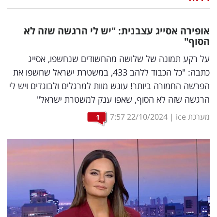
נדל"ן
אופירה אסייג עצבנית: "יש לי הרגשה שזה לא
דיגיטל
הסוף"
וטק
על רקע תמונה של שלושה מהחשודים שנחשפו, אסייג
כתבה: "כל הכבוד ללהב 433, במשטרת ישראל שחשפו את
שיווק
הפרשה החמורה ביותר! עונש מוות למרגלים ולבוגדים ויש לי
ופרסום
הרגשה שזה לא הסוף, שאפו ענק למשטרת ישראל"
משפט
מערכת ice
|
22/10/2024
7:57
1
מדדים
ומחקרים
דעות
רכילות
עסקית