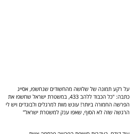
בריאות
תרבות
ופנאי
תיירות
TOP-
5
המילון
על רקע תמונה של שלושה מהחשודים שנחשפו, אסייג
הכלכלי
כתבה: "כל הכבוד ללהב 433, במשטרת ישראל שחשפו את
הפרשה החמורה ביותר! עונש מוות למרגלים ולבוגדים ויש לי
פודקאסט
הרגשה שזה לא הסוף, שאפו ענק למשטרת ישראל"
40
UNDER
עוד קודם, בעקבות חשיפת הפרשה פרסמה אשת