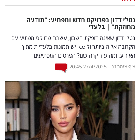
נדל"ן
נטלי דדון בפרויקט חדש ומפתיע: "תודעה
דיגיטל
מחוזקת" | בלעדי
וטק
נטלי דדון שאינה דופקת חשבון, עשתה פרויקט מפתיע עם
הקרובה אליה ביותר ול-ice יש תמונות בלעדיות מתוך
שיווק
האירוע. ומה עוד קרה שם? הפרטים המפתיעים
ופרסום
צוף צימרינג
|
27/4/2025
20:45
משפט
מדדים
ומחקרים
דעות
רכילות
עסקית