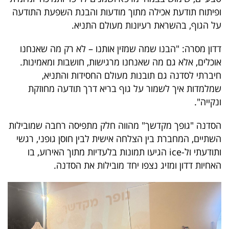
40
ופיתוח תודעת אכילה מתוך מודעות והבנת השפעת התודעה
על הגוף, בהשראת רעיונות מעולם התניא.
דדון מסרה: "הבנו שמה שמזין אותנו – לא רק מה שאנחנו
שיתופי
אוכלים, אלא גם מה שאנחנו מרגישות, חושבות ומאמינות.
פעולה
חיברתי לסדנה גם תובנות מעולם החסידות והתניא,
שמלמדות איך לשמור על גוף בריא דרך תודעה מחוזקת
ונקייה".
דרושים
הסדנה "גופך מקדשך" מהווה חלק מתפיסה רחבה שמובילות
ניוזלטרים
השתיים, המחברת בין הצלחה אישית לבין חוסן גופני, רגשי
ותודעתי ול-ice הגיעו תמונות בלעדיות מתוך האירוע, בו
האחיות דדון ומזיג נצפו יחד מובילות את הסדנה.
מייל
אדום