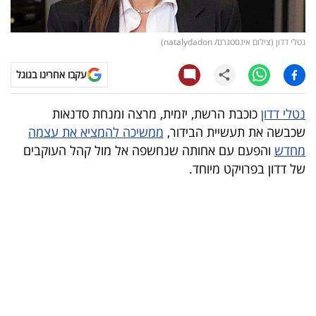
קריפטו
נטלי דדון (צילום אינסטגרם/ natalydadon)
ויראלי
עקבו אחרינו בגוגל
טלוויזיה
נטלי דדון
כוכבת הרשת, יזמית, מרצה ומנחת סדנאות
עסקי
שכבשה את תעשיית הבידור,
ממשיכה להמציא את עצמה
ספורט
מחדש
והפעם עם אחותה שנחשפה אל מול קהל העוקבים
של דדון בפרויקט מיוחד.
קריירה
ולימודים
מינויים
רייטינג
רכב