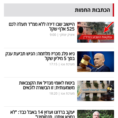
הכתבות החמות
היישוב שבו דירה ללא ממ"ד תעלה לכם
525 אלף שקל
איציק יצחקי
|
9:00
עסקאות השבוע בנדל"ן
גיא פלג מכריז מלחמה: הגיש תביעת ענק
בסך 5 מיליון שקל
מערכת ice
|
17:15
ביטוח לאומי מגדיל את הקצבאות
משמעותית: זו הבשורה לזכאים
מערכת ice
|
18:20
יעקב ברדוגו וערוץ 14 באבל כבד: "לא
נמצא איתנו. תנחומינו"