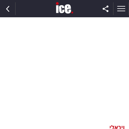
ראשי
הנבחרת
השוק
תקשורת
ומדיה
כסף
וצרכנות
ויראלי