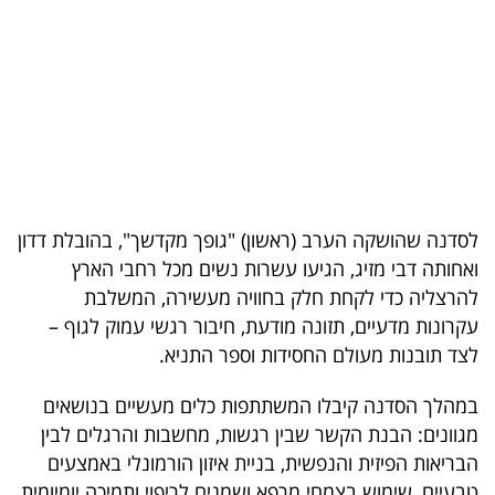
בריאות
תרבות
ופנאי
תיירות
TOP-
לסדנה שהושקה הערב (ראשון) "גופך מקדשך", בהובלת דדון
5
ואחותה דבי מזיג, הגיעו עשרות נשים מכל רחבי הארץ
להרצליה כדי לקחת חלק בחוויה מעשירה, המשלבת
המילון
עקרונות מדעיים, תזונה מודעת, חיבור רגשי עמוק לגוף –
הכלכלי
לצד תובנות מעולם החסידות וספר התניא.
פודקאסט
במהלך הסדנה קיבלו המשתתפות כלים מעשיים בנושאים
מגוונים: הבנת הקשר שבין רגשות, מחשבות והרגלים לבין
40
הבריאות הפיזית והנפשית, בניית איזון הורמונלי באמצעים
UNDER
טבעיים, שימוש בצמחי מרפא ושמנים לריפוי ותמיכה יומיומית