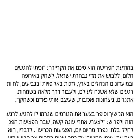
בריאות
תרבות
ופנאי
תיירות
TOP-
בהודעת הפרישה הוא סיכם את הקריירה: "זכיתי להגשים
5
חלום, ללבוש את מדי נבחרת ישראל, לשחק באירופה
ובמועדונים הגדולים בארץ, לזכות באליפויות ובגביעים, לחוות
המילון
רגעים שלא אשכח לעולם, ולעבור דרך מלאה בשמחות,
הכלכלי
אתגרים, ניצחונות ואכזבות, שעיצבו אותי כאדם וכשחקן".
פודקאסט
הוא המשיך וסיפר בצער את הגורמים שגרמו לו להגיע לרגע
הזה ולפרוש: "לצערי, אחרי עונה קשה, שבה הפציעות הפכו
40
לחלק בלתי נפרד מהיום יום, הפציעות הכריעו". לדבריו, הוא
UNDER
ראה את עצמו ממשיך עוד כמה שנים בתחום אך הבין שהוא