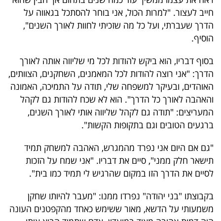
40
חייב לעצור. "למרות הכול, אני בוחר להסתכל בגאווה על
הדרך שעברתי, ועל כל מה שזכיתי לחוות לאורך השנים",
הוסיף.
שיתופי
בסוף דבריו, הוא ביקש להודות לכל מי שליווה אותה לאורך
פעולה
הדרך: "אני רוצה להודות לכל המאמנים, השחקנים, הצוותים,
האוהדים, ובעיקר למשפחה שלי, תודה על התמיכה, האמונה
והאהבה לאורך כל הדרך". הוא לא שכח להודות גם לקהל
דרושים
המעריצים: "תודה גם לקהל שליווה אותי לאורך השנים,
ברגעים הטובים וגם בתקופות הקשות".
ניוזלטרים
"גם אם היום אני נפרד מהמגרש, האהבה למשחק תמיד
תישאר חלק ממני", סיים את דבריו. "אני שמח על הזכות
מייל
לסיים את הדרך הזו במקום שהרגיש לי תמיד כמו בית".
אדום
בקבוצתו "בני יהודה" נפרדו ממנו: "מעבר להיותו שחקן
משמעותי על הדשא, מאור ששימש כאחד מהקפטנים העונה