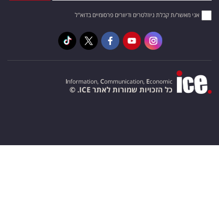
אני מאשר/ת קבלת ניוזלטרים ודיוורים פרסומיים בדוא"ל
I
nformation,
C
ommunication,
E
conomic
כל הזכויות שמורות לאתר ICE. ©