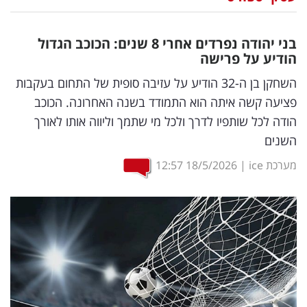
נדל"ן
בני יהודה נפרדים אחרי 8 שנים: הכוכב הגדול
דיגיטל
הודיע על פרישה
וטק
השחקן בן ה-32 הודיע על עזיבה סופית של התחום בעקבות
פציעה קשה איתה הוא התמודד בשנה האחרונה. הכוכב
שיווק
הודה לכל שותפיו לדרך ולכל מי שתמך וליווה אותו לאורך
ופרסום
השנים
משפט
מערכת ice
|
18/5/2026
12:57
מדדים
ומחקרים
דעות
רכילות
עסקית