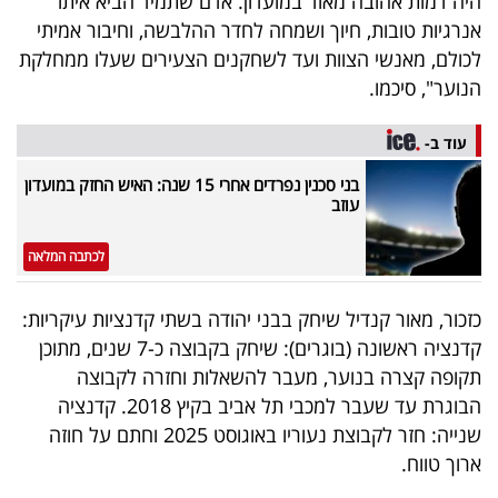
היה דמות אהובה מאוד במועדון. אדם שתמיד הביא איתו
פרסמו
אנרגיות טובות, חיוך ושמחה לחדר ההלבשה, וחיבור אמיתי
באייס
לכולם, מאנשי הצוות ועד לשחקנים הצעירים שעלו ממחלקת
הנוער", סיכמו.
עקבו
אחרינו:
עוד ב-
בני סכנין נפרדים אחרי 15 שנה: האיש החזק במועדון
עוזב
לכתבה המלאה
כזכור, מאור קנדיל שיחק בבני יהודה
בשתי קדנציות עיקריות:
קדנציה ראשונה (בוגרים):
שיחק בקבוצה כ-7 שנים, מתוכן
תקופה קצרה בנוער, מעבר להשאלות וחזרה לקבוצה
הבוגרת עד שעבר למכבי תל אביב בקיץ 2018. קדנציה
שנייה:
חזר לקבוצת נעוריו באוגוסט 2025 וחתם על חוזה
ארוך טווח.