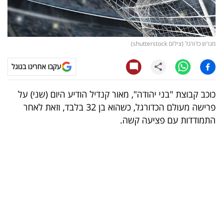
קריפטו
ויראלי
מגרש כדורגל (צילום shutterstock)
טלוויזיה
עקבו אחרינו בגוגל
עסקי
כוכב קבוצת "בני יהודה", מאור קנדיל הודיע היום (שני) על
ספורט
פרישה מעולם הכדורגל, כשהוא בן 32 בלבד, וזאת לאחר
התמודדות עם פציעה קשה.
קריירה
ולימודים
מינויים
רייטינג
רכב