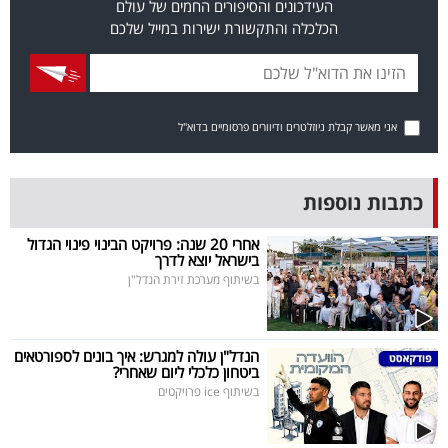
העידכונים והסיפורים החמים של עולם
40
הכלכלה והתקשורת ישירות במייל שלכם
שיתופי
פעולה
אני מאשר קבלת ניוזלטרים ודיוורים פרסומיים בדוא"ל
כתבות נוספות
דרושים
אחרי 20 שנה: פרויקט הבינוי פינוי הגדול
בישראל יוצא לדרך
ניוזלטרים
בשיתוף מערכת זירת הנדל"ן
מייל
הנדל"ן עולה למגרש: איך בונים לספורטאים
ביטחון כלכלי ליום שאחרי?
אדום
בשיתוף ice פרויקטים