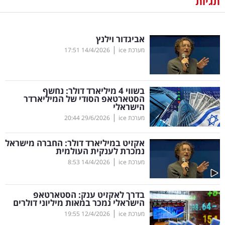
תגיות
נדל"ן
אביגדור וילנץ
דיגיטל
|
מערכת ice
14/4/2026
17:51
וטק
שיווק
בשווי 4 מיליארד דולר: נחשף
ופרסום
הסטארטאפ הסודי של המיליארדר
הישראלי
|
משפט
מערכת ice
29/6/2026
20:44
אקזיט במיליארד דולר: החברה מישראל
מדדים
נמכרת לענקית העולמית
ומחקרים
|
מערכת ice
14/4/2026
8:53
דעות
בדרך לאקזיט ענק: הסטארטאפ
הישראלי נמכר במאות מיליוני דולרים
רכילות
|
מערכת ice
12/4/2026
19:55
עסקית