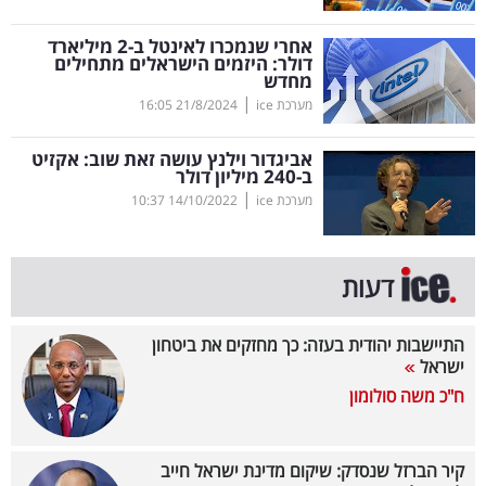
קריפטו
אחרי שנמכרו לאינטל ב-2 מיליארד
דולר: היזמים הישראלים מתחילים
מחדש
ויראלי
|
מערכת ice
21/8/2024
16:05
טלוויזיה
אביגדור וילנץ עושה זאת שוב: אקזיט
ב-240 מיליון דולר
עסקי
|
מערכת ice
14/10/2022
10:37
ספורט
קריירה
דעות
ולימודים
התיישבות יהודית בעזה: כך מחזקים את ביטחון
מינויים
ישראל
ח"כ משה סולומון
רייטינג
רכב
קיר הברזל שנסדק: שיקום מדינת ישראל חייב