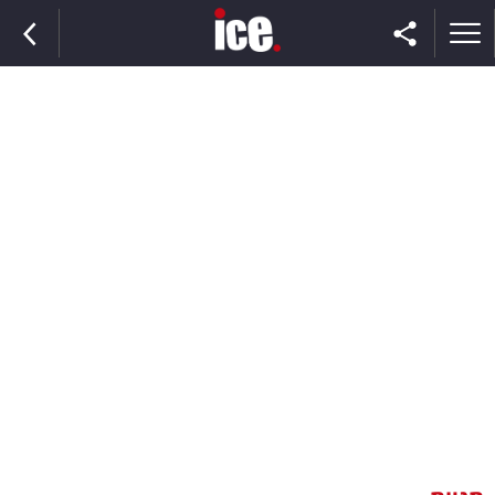
ראשי
הנבחרת
השוק
תקשורת
ומדיה
כסף
וצרכנות