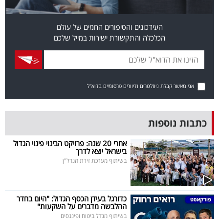
פרסמו
באייס
העידכונים והסיפורים החמים של עולם
הכלכלה והתקשורת ישירות במייל שלכם
עקבו
אחרינו:
אני מאשר קבלת ניוזלטרים ודיוורים פרסומיים בדוא"ל
כתבות נוספות
אחרי 20 שנה: פרויקט הבינוי פינוי הגדול
בישראל יוצא לדרך
בשיתוף מערכת זירת הנדל"ן
כדורגל בעידן הכסף הגדול: "היום בחדר
ההלבשה מדברים על השקעות"
בשיתוף מגדל ביטוח ופיננסים