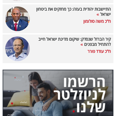
40
התיישבות יהודית בעזה: כך מחזקים את ביטחון
ישראל
ח"כ משה סולומון
שיתופי
פעולה
קיר הברזל שנסדק: שיקום מדינת ישראל חייב
להתחיל מבפנים
ח"כ עודד פורר
דרושים
ניוזלטרים
מייל
אדום