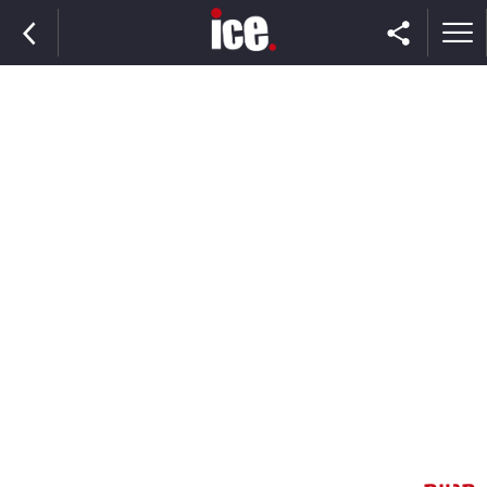
ראשי
הנבחרת
השוק
תקשורת
ומדיה
כסף
וצרכנות