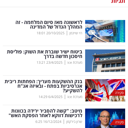
תגיות
נדל"ן
לראשונה מאז סיום המלחמה - זה
דיגיטל
המהלך הגדול של המדינה
וטק
|
רוי שיינמן
20/10/2025
18:01
שיווק
ביטוח ישיר שוברת את השוק: פוליסת
ופרסום
חיסכון חדשה בדרך
|
מערכת ice
23/4/2025
13:21
משפט
בנק ההשקעות מעריך: הפחתות ריבית
מדדים
אגרסיביות בפתח - ובאיזה אג"ח
ומחקרים
להשקיע?
סקירה
|
מערכת ice
6/4/2025
14:29
דעות
מיטב: "קשה להסביר ירידה בכוונות
לרכישות דווקא לאחר הפסקת האש"
רכילות
|
שרון בירקמן
16/12/2024
6:25
סקירה
עסקית