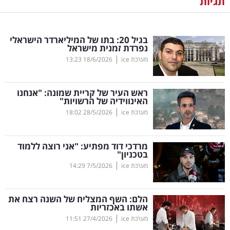
תגיות
נדל"ן
בגיל 20: בתו של המיליארדר הישראלי
דיגיטל
נפרדת זמנית מישראל
וטק
|
מערכת ice
18/6/2026
13:23
שיווק
ראש העיר של קריית שמונה: "אנחנו
ופרסום
האינווידיה של הרשויות"
|
מערכת ice
28/5/2026
18:02
משפט
מרדכי דוד מפתיע: "אני רוצה ללמוד
מדדים
בטכניון"
ומחקרים
|
מערכת ice
7/5/2026
14:29
דעות
הלם: השף המצליח של השנה רצח את
אשתו באכזריות
רכילות
|
מערכת ice
27/4/2026
11:51
עסקית