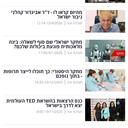
קריפטו
מהיום קראו לו - ד"ר אביגדור קהלני
גיבור ישראל
|
מערכת ice
15/4/2026
12:14
ויראלי
טלוויזיה
מחקר ישראלי שם סוף לשאלה: בינה
מלאכותית פוגעת ביכולות שלכם?
עסקי
|
מערכת ice
8/1/2026
17:00
מחקר
ספורט
מחקר היסטורי: כך תוכלו לייצר תרופות
קריירה
- בתוך גופכם
|
ולימודים
מערכת ice
23/12/2025
16:20
מינויים
כנס הרצאות בהשראת
TED
העולמית
יצא לדרך בישראל
רייטינג
|
מערכת ice
19/11/2025
8:00
רכב