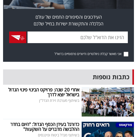
פרסמו
באייס
העידכונים והסיפורים החמים של עולם
הכלכלה והתקשורת ישירות במייל שלכם
עקבו
אחרינו:
אני מאשר קבלת ניוזלטרים ודיוורים פרסומיים בדוא"ל
כתבות נוספות
אחרי 20 שנה: פרויקט הבינוי פינוי הגדול
בישראל יוצא לדרך
בשיתוף מערכת זירת הנדל"ן
כדורגל בעידן הכסף הגדול: "היום בחדר
ההלבשה מדברים על השקעות"
בשיתוף מגדל ביטוח ופיננסים