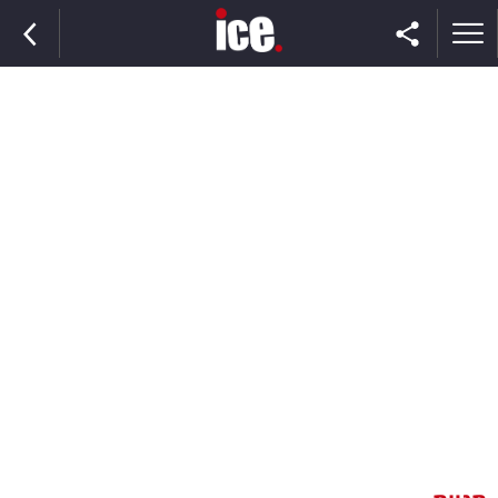
ראשי
הנבחרת
השוק
תקשורת
ומדיה
כסף
וצרכנות