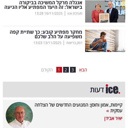
אנגלה מרקל המשיכה בביקורה
בישראל: זה היעד המפתיע אליו הגיעה
בריאות
|
מערכת ice
16/11/2025
13:28
תרבות
ופנאי
מחקר מפתיע קובע: כך שתיית קפה
משפיעה על הלב שלכם
|
דסק בריאות
13/11/2025
13:03
תיירות
TOP-
5
הבא
הקודם
1
2
3
המילון
דעות
הכלכלי
פודקאסט
קיימות, אמון וחוסן: המנועים החדשים של הצלחה
עסקית
40
יאיר אבידן
UNDER