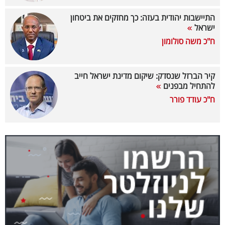
40
התיישבות יהודית בעזה: כך מחזקים את ביטחון
ישראל
ח"כ משה סולומון
שיתופי
פעולה
קיר הברזל שנסדק: שיקום מדינת ישראל חייב
להתחיל מבפנים
ח"כ עודד פורר
דרושים
ניוזלטרים
מייל
אדום