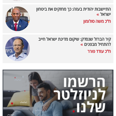
40
התיישבות יהודית בעזה: כך מחזקים את ביטחון
ישראל
ח"כ משה סולומון
שיתופי
פעולה
קיר הברזל שנסדק: שיקום מדינת ישראל חייב
להתחיל מבפנים
ח"כ עודד פורר
דרושים
ניוזלטרים
מייל
אדום