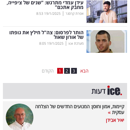
עידן עמדי מתרגש: "שנים של ציפייה,
מחבק אתכם"
בריאות
|
אפרת קרסנר
19/1/2025
8:53
תרבות
ופנאי
הותר לפרסום: צה"ל חילץ את גופתו
של אורון שאול
|
מערכת ice
19/1/2025
8:05
תיירות
TOP-
5
הבא
הקודם
1
2
3
המילון
דעות
הכלכלי
פודקאסט
קיימות, אמון וחוסן: המנועים החדשים של הצלחה
עסקית
40
יאיר אבידן
UNDER