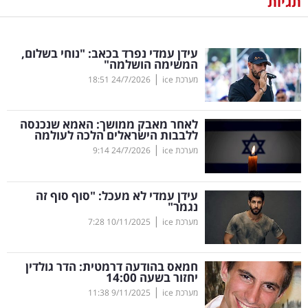
תגיות
נדל"ן
עידן עמדי נפרד בכאב: "נוחי בשלום,
דיגיטל
המשימה הושלמה"
וטק
|
מערכת ice
24/7/2026
18:51
שיווק
לאחר מאבק ממושך: האמא שנכנסה
ופרסום
ללבבות הישראלים הלכה לעולמה
|
מערכת ice
24/7/2026
9:14
משפט
עידן עמדי לא מעכל: "סוף סוף זה
מדדים
נגמר"
ומחקרים
|
מערכת ice
10/11/2025
7:28
דעות
חמאס בהודעה דרמטית: הדר גולדין
יחזור בשעה 14:00
רכילות
|
מערכת ice
9/11/2025
11:38
עסקית