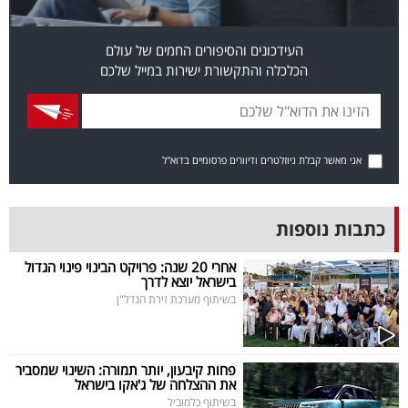
פרסמו
באייס
העידכונים והסיפורים החמים של עולם
הכלכלה והתקשורת ישירות במייל שלכם
עקבו
אחרינו:
אני מאשר קבלת ניוזלטרים ודיוורים פרסומיים בדוא"ל
כתבות נוספות
אחרי 20 שנה: פרויקט הבינוי פינוי הגדול
בישראל יוצא לדרך
בשיתוף מערכת זירת הנדל"ן
פחות קיבעון, יותר תמורה: השינוי שמסביר
את ההצלחה של ג'אקו בישראל
בשיתוף כלמוביל