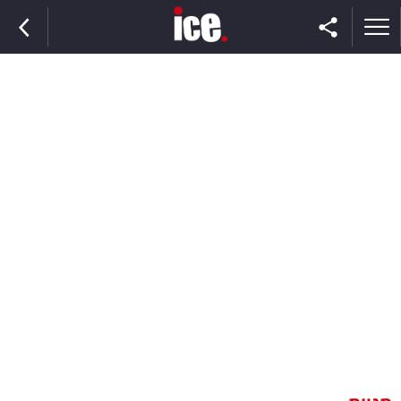
ראשי
הנבחרת
השוק
תקשורת
ומדיה
כסף
וצרכנות