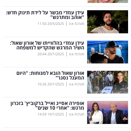
קריפטו
עידן עמדי מבשר על לידת תינוק חדש:
"אוהב ומתרגש"
|
מערכת ice
20/5/2025
11:50
ויראלי
טלוויזיה
עידן עמדי בהלווייתו של אורון שאול:
השיר המרגש שהקדיש למשפחה
עסקי
|
מערכת ice
20/1/2025
20:44
ספורט
אורון שאול הובא למנוחות: "היום
קריירה
המעגל נסגר"
|
ולימודים
מערכת ice
20/1/2025
16:26
מינויים
אופירה אסייג ואייל ברקוביץ' בזכרון
מרגש: "אחרי 10 שנים"
רייטינג
|
מערכת ice
19/1/2025
14:59
רכב