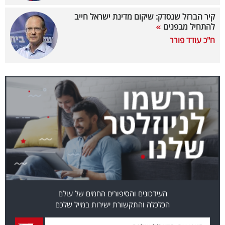
קיר הברזל שנסדק: שיקום מדינת ישראל חייב
קריפטו
להתחיל מבפנים
ח"כ עודד פורר
ויראלי
טלוויזיה
עסקי
ספורט
קריירה
ולימודים
מינויים
רייטינג
העידכונים והסיפורים החמים של עולם
הכלכלה והתקשורת ישירות במייל שלכם
רכב