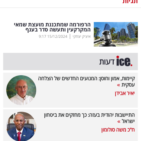
תגיות
נדל"ן
הרפורמה שמתכננת מועצת שמאי
דיגיטל
המקרקעין ותעשה סדר בענף
וטק
|
איציק יצחקי
15/12/2024
9:17
שיווק
ופרסום
דעות
משפט
קיימות, אמון וחוסן: המנועים החדשים של הצלחה
עסקית
מדדים
יאיר אבידן
ומחקרים
דעות
התיישבות יהודית בעזה: כך מחזקים את ביטחון
ישראל
רכילות
ח"כ משה סולומון
עסקית