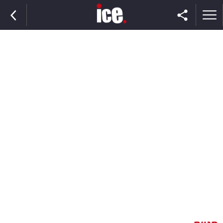
ראשי
הנבחרת
השוק
תקשורת
ומדיה
כסף
וצרכנות