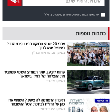
בריאות
אני מאשר קבלת ניוזלטרים ודיוורים פרסומיים בדוא"ל
תרבות
ופנאי
כתבות נוספות
תיירות
אחרי 20 שנה: פרויקט הבינוי פינוי הגדול
בישראל יוצא לדרך
TOP-
בשיתוף מערכת זירת הנדל"ן
5
המילון
פחות קיבעון, יותר תמורה: השינוי שמסביר
את ההצלחה של ג'אקו בישראל
הכלכלי
בשיתוף כלמוביל
פודקאסט
האם זו הרפורמה לה ציפינו? השמאי ארז
40
כהן על הדו"ח לבחינת היטל ההשבחה
UNDER
בשיתוף ice פרויקטים