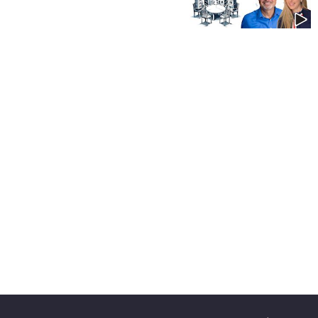
40
שיתופי
פעולה
דרושים
ניוזלטרים
מייל
אדום