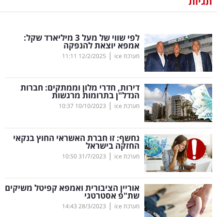
תגיות
נדל"ן
לפי שווי של מעל 3 מיליארד שקל:
דיגיטל
אמפא יוצאת להנפקה
וטק
|
מערכת ice
12/2/2025
11:11
שיווק
דירות, חדרי מלון וממתקים: חברות
ופרסום
הנדל"ן בתרומות מרגשות
|
מערכת ice
10/10/2023
10:37
משפט
נחשף: זו חברת האשראי החוץ בנקאי
מדדים
החזקה בישראל
ומחקרים
|
מערכת ice
31/7/2023
10:50
דעות
אוריין הציבורית ואמפא קפיטל משיקים
שת"פ אסטרטגי
רכילות
|
מערכת ice
28/3/2023
14:43
עסקית