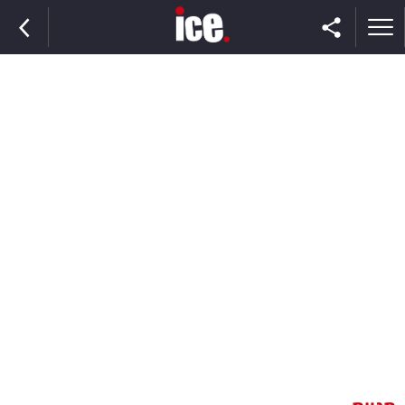
ראשי
הנבחרת
השוק
תקשורת
ומדיה
כסף
וצרכנות