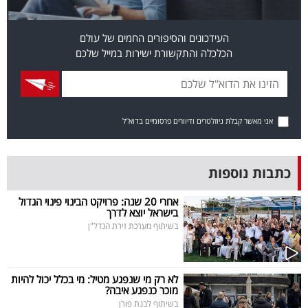
פרסמו
באייס
העידכונים והסיפורים החמים של עולם
הכלכלה והתקשורת ישירות במייל שלכם
עקבו
אחרינו:
אני מאשר קבלת ניוזלטרים ודיוורים פרסומיים בדוא"ל
כתבות נוספות
אחרי 20 שנה: פרויקט הבינוי פינוי הגדול
בישראל יוצא לדרך
בשיתוף מערכת זירת הנדל"ן
לא רק מי שנפגע מטיל: מי בכלל יכול להיות
מוכר כנפגע איבה?
בשיתוף לבנת פורן