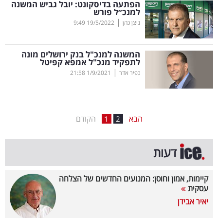
הפתעה בדיסקונט: יובל גביש המשנה
למנכ״ל פורש
בריאות
|
ניצן כהן
19/5/2022
9:49
תרבות
ופנאי
המשנה למנכ"ל בנק ירושלים מונה
לתפקיד מנכ"ל אמפא קפיטל
|
כפיר אדר
1/9/2021
21:58
תיירות
TOP-
5
הבא
הקודם
1
2
המילון
דעות
הכלכלי
פודקאסט
קיימות, אמון וחוסן: המנועים החדשים של הצלחה
עסקית
40
יאיר אבידן
UNDER