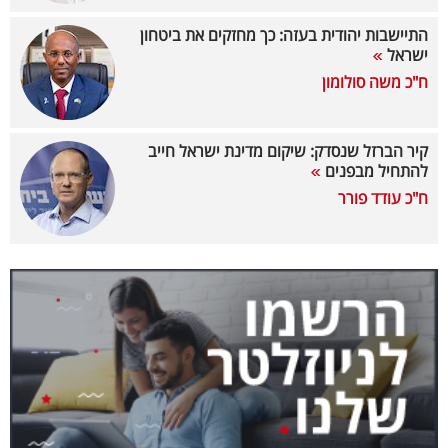
40
התיישבות יהודית בעזה: כך מחזקים את ביטחון
ישראל
ח"כ משה סולומון
שיתופי
פעולה
קיר הברזל שנסדק: שיקום מדינת ישראל חייב
להתחיל מבפנים
ח"כ עודד פורר
דרושים
ניוזלטרים
מייל
אדום