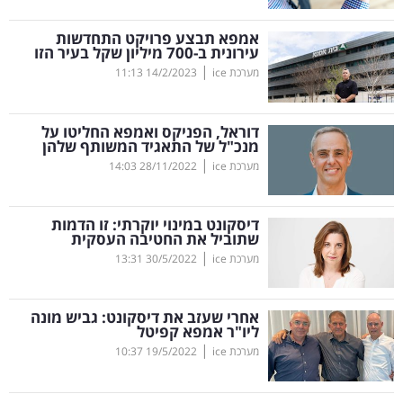
קריפטו
אמפא תבצע פרויקט התחדשות
עירונית ב-700 מיליון שקל בעיר הזו
|
מערכת ice
14/2/2023
11:13
ויראלי
טלוויזיה
דוראל, הפניקס ואמפא החליטו על
מנכ"ל של התאגיד המשותף שלהן
עסקי
|
מערכת ice
28/11/2022
14:03
ספורט
דיסקונט במינוי יוקרתי: זו הדמות
קריירה
שתוביל את החטיבה העסקית
|
ולימודים
מערכת ice
30/5/2022
13:31
מינויים
אחרי שעזב את דיסקונט: גביש מונה
ליו"ר אמפא קפיטל
רייטינג
|
מערכת ice
19/5/2022
10:37
רכב