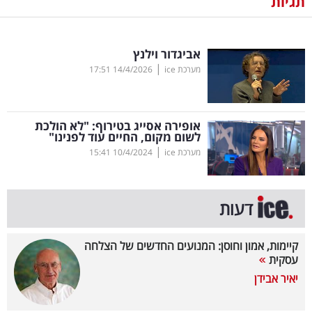
תגיות
נדל"ן
אביגדור וילנץ
דיגיטל
|
מערכת ice
14/4/2026
17:51
וטק
שיווק
אופירה אסייג בטירוף: "לא הולכת
ופרסום
לשום מקום, החיים עוד לפנינו"
|
מערכת ice
10/4/2024
15:41
משפט
מדדים
דעות
ומחקרים
קיימות, אמון וחוסן: המנועים החדשים של הצלחה
דעות
עסקית
יאיר אבידן
רכילות
עסקית