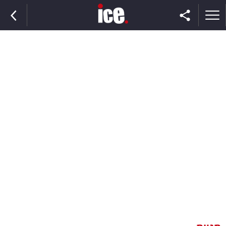
ראשי
הנבחרת
השוק
תקשורת
ומדיה
כסף
וצרכנות