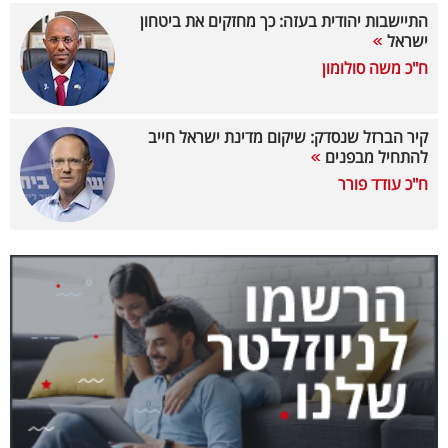
התיישבות יהודית בעזה: כך מחזקים את ביטחון
קריפטו
ישראל
ח"כ משה סולומון
ויראלי
טלוויזיה
קיר הברזל שנסדק: שיקום מדינת ישראל חייב
להתחיל מבפנים
עסקי
ח"כ עודד פורר
ספורט
קריירה
ולימודים
מינויים
רייטינג
רכב