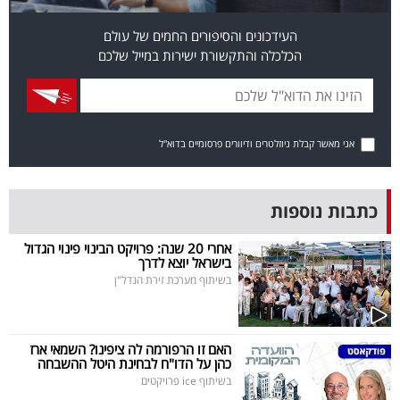
בריאות
העידכונים והסיפורים החמים של עולם
הכלכלה והתקשורת ישירות במייל שלכם
תרבות
ופנאי
תיירות
אני מאשר קבלת ניוזלטרים ודיוורים פרסומיים בדוא"ל
TOP-
5
כתבות נוספות
המילון
אחרי 20 שנה: פרויקט הבינוי פינוי הגדול
בישראל יוצא לדרך
הכלכלי
בשיתוף מערכת זירת הנדל"ן
פודקאסט
האם זו הרפורמה לה ציפינו? השמאי ארז
40
כהן על הדו"ח לבחינת היטל ההשבחה
בשיתוף ice פרויקטים
UNDER