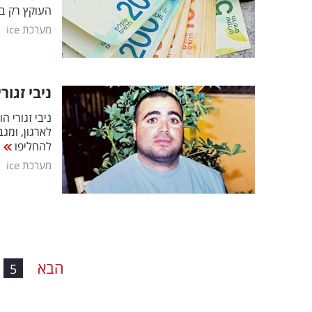
העוקץ רק ב
|
מערכת ice
ניבי זגו
ניבי זגורי
לארגון, ומג
להחליפו
|
מערכת ice
הבא
5