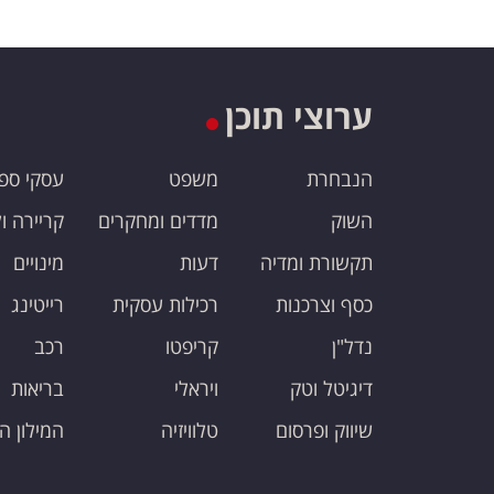
ערוצי תוכן
הנבחרת
משפט
עסקי ספ
השוק
מדדים ומחקרים
קריירה ו
תקשורת ומדיה
דעות
מינויים
כסף וצרכנות
רכילות עסקית
רייטינג
נדל"ן
קריפטו
רכב
דיגיטל וטק
ויראלי
בריאות
שיווק ופרסום
טלוויזיה
המילון ה