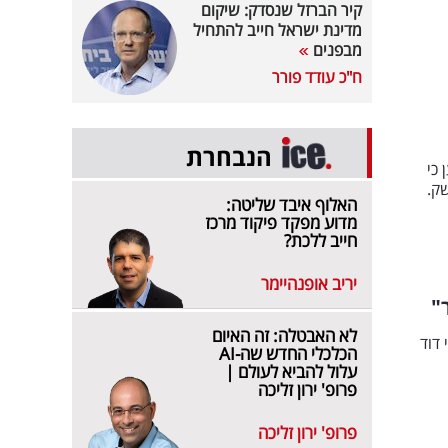
קיר הברזל שנסדק: שיקום
מדינת ישראל חייב להתחיל
מבפנים
ח"כ עודד פורר
הנבחרת
כי
נה למשק.
האלוף איבד שליטה:
מדוע מפקד פיקוד מרכז
חייב ללכת?
יריב אופנהיימר
"
לא האבטלה: זה האיום
ילדי המסתננים ה-SSQ, מרדכי דוד
הכלכלי החדש שה-AI
עלול להביא לעולם |
פרופ' ירון זליכה
פרופ' ירון זליכה