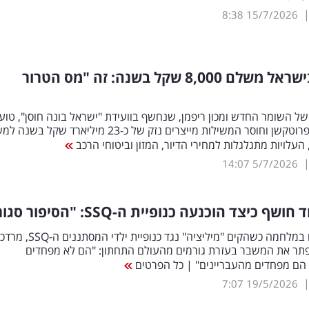
8:38
15/7/2026
כל בית בישראל משלם 8,000 שקל בשנה: זה "מס הטרור
 השומר החדש ומכון ריפמן, שנחשף בוועידת "ישראל בונה חוסן", טוען 
הפשיעה, הפרוטקשן וחוסר המשילות מייצרים נזק של כ-23 מיליארד שקל בש
העלויות מתגלגלות למחירי הדיור, המזון וביטוחי הרכב
14:07
5/7/2026
ד חושף כיצד הוכנעה כנופיית ה-
SSQ
: "הסיפור סגור
אחרי שפתח במלחמה כשהקים "מיליציה" נגד כנופיית 
פתר את המשבר בעזרת גורמים מהעולם התחתון: "הם לא מפחדים
ם מפחדים מהעבריינים" | כל הפרטים
7:07
19/5/2026