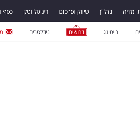
ומדיה
נדל"ן
שיווק ופרסום
דיגיטל וטק
כסף ו
ם
רייטינג
דרושים
ניוזלטרים
מי