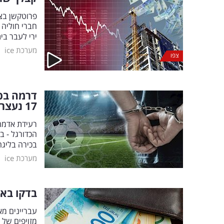
חברי חוליה 
ירי לעבר בי
|
מערכת ice
צפו
דרמה בכד
17 נעצרו
הכדורגל - ב
בכירה בליג
|
מערכת ice
בדקו בארנ
עבריינים מא