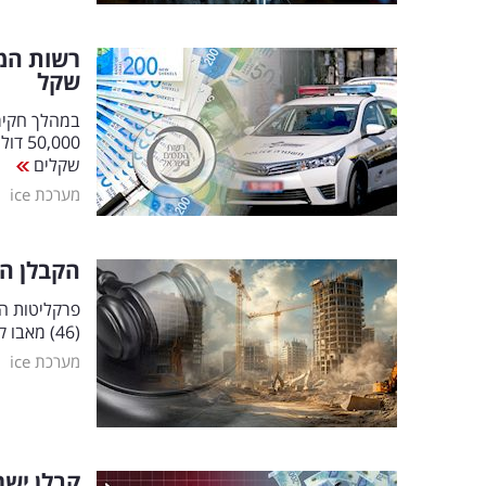
שקל
שקלים
|
מערכת ice
הקבלן הי
פרקליטות ה
(46) מאבו קורינאת, בגין עבירות של סחיטה באיומים וגביית דמי חסות מקבלנים בדרום
|
מערכת ice
קבלן ישר