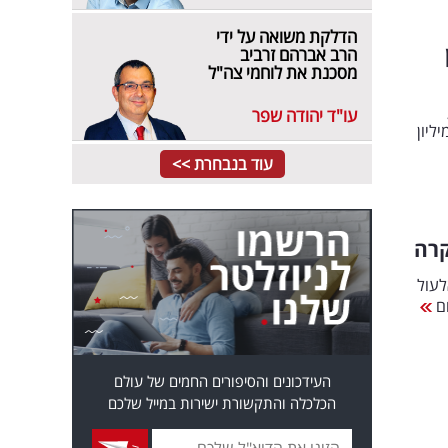
הדלקת משואה על ידי
ון
הרב אברהם זרביב
מסכנת את לוחמי צה"ל
עו"ד יהודה שפר
 רכבים; החשודים, תושבי כפר קרע, נעצרו בהיקף עבירות של כ-50 מיליון
עוד בנבחרת >>
קרה
לעול
העידכונים והסיפורים החמים של עולם
הכלכלה והתקשורת ישירות במייל שלכם