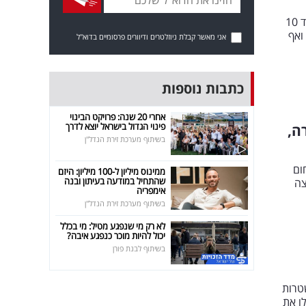
פרוטקשן בצפון: בתום חקירה של שוטרי משטרת ישראל, הוגש כתב אישום הוגש כנגד 10
ואף
אני מאשר קבלת ניוזלטרים ודיוורים פרסומיים בדוא"ל
כתבות נוספות
אחרי 20 שנה: פרויקט הבינוי
פינוי הגדול בישראל יוצא לדרך
ה,
בשיתוף מערכת זירת הנדל"ן
1 חשודים מתחום
ממינוס מיליון ל-100 מיליון: היזם
שהתחיל במודעה בעיתון ובנה
צה
אימפריה
בשיתוף מערכת זירת הנדל"ן
לא רק מי שנפגע מטיל: מי בכלל
יכול להיות מוכר כנפגע איבה?
בשיתוף לבנת פורן
טרות
לו את