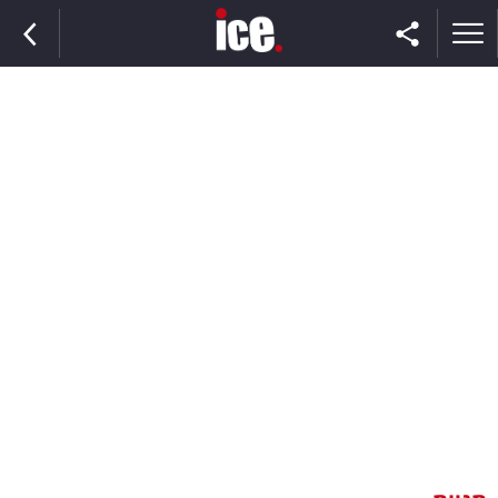
ראשי
הנבחרת
השוק
תקשורת
ומדיה
כסף
וצרכנות