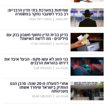
קריפטו
שחיתות במערכת בתי הדין הרבניים:
רב בכיר לשעבר נחקר במשטרה
|
דסק משפט
18/11/2025
18:04
ויראלי
טלוויזיה
בדיון בבית הדין נחשף חשבון בנק עם
מיליונים - מה דרשה האישה?
עסקי
|
מערכת ice
10/9/2025
17:36
ספורט
בני הזוג לא עשו סקס - הבעל איבד את
קריירה
דירתו בהוראת הרבנים
|
ולימודים
מערכת ice
9/9/2025
5:38
מינויים
אחרי למעלה מ-20 שנה: סרבן הגט
הוותיק בישראל שיחרר אשתו
רייטינג
מעגינותה
|
מערכת ice
5/8/2025
20:40
רכב