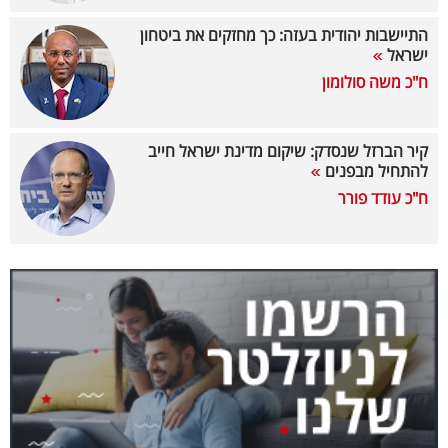
40
התיישבות יהודית בעזה: כך מחזקים את ביטחון
ישראל
ח"כ משה סולומון
שיתופי
פעולה
קיר הברזל שנסדק: שיקום מדינת ישראל חייב
להתחיל מבפנים
ח"כ עודד פורר
דרושים
ניוזלטרים
מייל
אדום