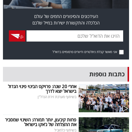
פרסמו
באייס
העידכונים והסיפורים החמים של עולם
הכלכלה והתקשורת ישירות במייל שלכם
עקבו
אחרינו:
אני מאשר קבלת ניוזלטרים ודיוורים פרסומיים בדוא"ל
כתבות נוספות
אחרי 20 שנה: פרויקט הבינוי פינוי הגדול
בישראל יוצא לדרך
בשיתוף מערכת זירת הנדל"ן
פחות קיבעון, יותר תמורה: השינוי שמסביר
את ההצלחה של ג'אקו בישראל
בשיתוף כלמוביל