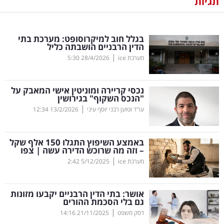
תגיות
נדל"ן
בגלל חוב למיקרוסופט: מערכת בתי
דיגיטל
הדין הרבניים הושבתה כליל
וטק
|
מערכת ice
28/4/2026
5:30
שיווק
נכסי קריירה ומוניטין אישי המאבק על
ופרסום
"הנכס השקוף" בגירושין
|
עו"ד וטוען רבני יוסף עיני
13/2/2026
12:34
משפט
באמצע השיפוץ התגלו 150 אלף שקל
מדדים
– וזה מה שרוכש הדירה עשה | צפו
ומחקרים
|
מערכת ice
5/12/2025
2:42
דעות
אושר: בתי הדין הרבניים יקבעו מזונות
גם בלי הסכמת ההורים
רכילות
|
דסק משפט
21/11/2025
14:16
עסקית