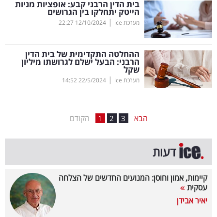
בית הדין הרבני קבע: אופציות מניות
הייטק יתחלקו בין הגרושים
בריאות
|
מערכת ice
12/10/2024
22:27
תרבות
ופנאי
ההחלטה התקדימית של בית הדין
הרבני: הבעל ישלם לגרושתו מיליון
שקל
תיירות
|
מערכת ice
22/5/2024
14:52
TOP-
5
הבא
הקודם
1
2
3
המילון
דעות
הכלכלי
פודקאסט
קיימות, אמון וחוסן: המנועים החדשים של הצלחה
עסקית
40
יאיר אבידן
UNDER