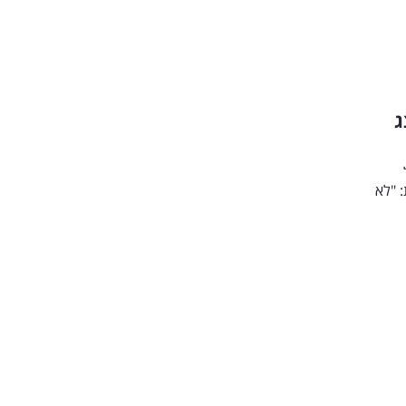
ג
: "לא