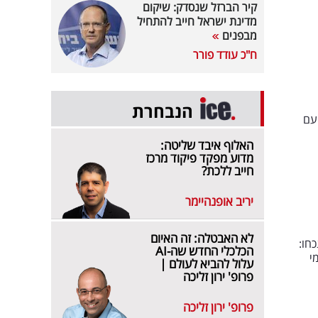
קיר הברזל שנסדק: שיקום
מדינת ישראל חייב להתחיל
מבפנים
ח"כ עודד פורר
הנבחרת
עם
האלוף איבד שליטה:
מדוע מפקד פיקוד מרכז
חייב ללכת?
יריב אופנהיימר
לא האבטלה: זה האיום
חו:
הכלכלי החדש שה-AI
י
עלול להביא לעולם |
פרופ' ירון זליכה
פרופ' ירון זליכה