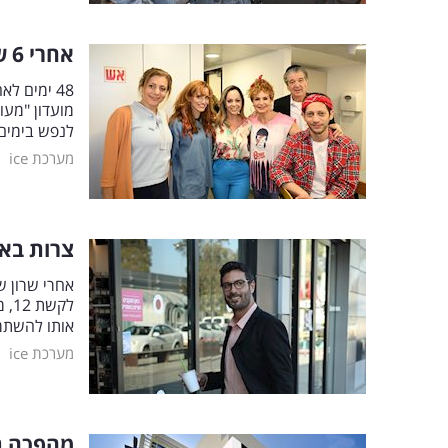
אחרי 6 שבועות: תיאטרון בית ליסין פותח את שעריו מחדש
מועדון "מעו
לנפש בימים 
|
מערכת ice
צרות באו
אחרי שרון ש
לק
אותו להשתמ
|
מערכת ice
מהפכה בת