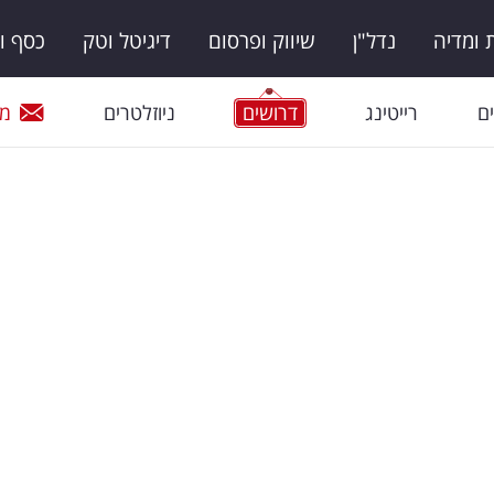
ומדיה
נדל"ן
שיווק ופרסום
דיגיטל וטק
כסף ו
ם
רייטינג
דרושים
ניוזלטרים
מי