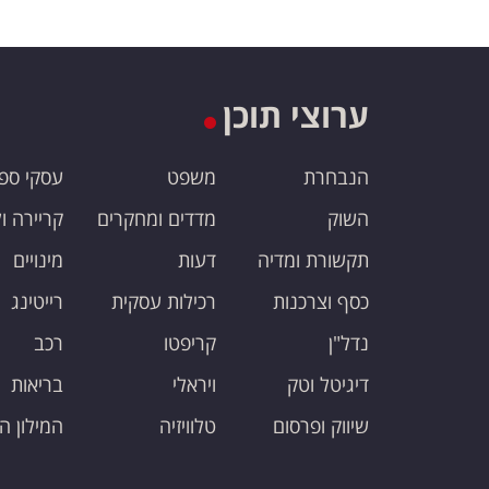
ערוצי תוכן
הנבחרת
משפט
עסקי ספ
השוק
מדדים ומחקרים
קריירה ו
תקשורת ומדיה
דעות
מינויים
כסף וצרכנות
רכילות עסקית
רייטינג
נדל"ן
קריפטו
רכב
דיגיטל וטק
ויראלי
בריאות
שיווק ופרסום
טלוויזיה
המילון ה