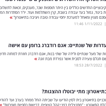
בוציים החדשים כוללים בין היתר תוספות שכר, מענקים, זכאות לתשלום
 ביגוד, גמול בעד עבודה בשבת, קרן השתלמות ועוד. יו"ר הסתדרות המע
כם מצוין ומאחל למערכת יחסי עבודה טובה ויציבה בתיאטרון"
11:46
1/11/2022
דרות של שנתיים: אגם רודברג ברומן עם אישה
ת של מעל שנתיים ולידה של שתי בנות, אגם רודברג חוזרת למחזה חדש
 שם תגלם צעירה לסבית אשר נפרדת מבת זוגה
18:53
28/7/2022
יאטרון: מתי יבוטלו ההצגות?
ניים בתיאטרון בית לסין הודיעו על שביתה החל ממחר בערב ועד להוד
ת התאטרון : "מתנצלים בפני קהל הצופים, דרישות כספיות מופרזות"