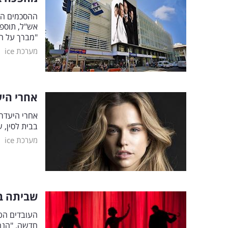
ההסכמים הקי
אש"ל, תוספת
"מברך על הס
|
מערכת ice
אחרי היע
אחרי היעדרו
בבית לסין,
|
מערכת ice
שביתה בת
העובדים הטכ
חדשה. "הנהל