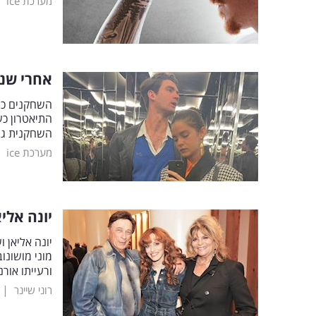
|
מערכת ice
אחרי שנפ
השחקנים כרמ
התיאטרון כש
השחקנית ג'
|
מערכת ice
יונה אלי
יונה אליאן 
מוני מושונו
ורעייתו אורנ
|
רוני שיינר