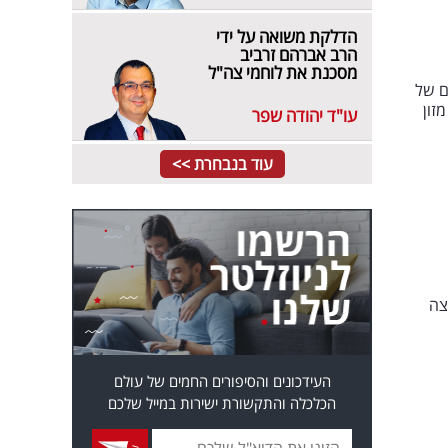
הדלקת משואה על ידי
הרב אברהם זרביב
מסכנת את לוחמי צה"ל
הם נפתחים מחדש עבור 360 גמלאים של
זון
עו"ד יהודה שפר
עוד בנבחרת >>
צה
העידכונים והסיפורים החמים של עולם
הכלכלה והתקשורת ישירות במייל שלכם