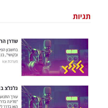
תגיות
שדרן הרד
בחשבון הפיי
ובקושי", בנ
|
מערכת ice
גלגלצ בה
עורך התנועה
"מדינה בדרך
הוא בדרך לע