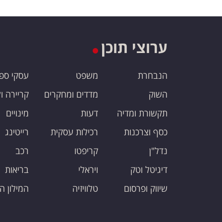
ערוצי תוכן
הנבחרת
משפט
עסקי ספ
השוק
מדדים ומחקרים
קריירה ו
תקשורת ומדיה
דעות
מינויים
כסף וצרכנות
רכילות עסקית
רייטינג
נדל"ן
קריפטו
רכב
דיגיטל וטק
ויראלי
בריאות
שיווק ופרסום
טלוויזיה
המילון ה