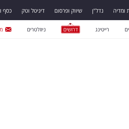
ומדיה
נדל"ן
שיווק ופרסום
דיגיטל וטק
כסף ו
ם
רייטינג
דרושים
ניוזלטרים
מי