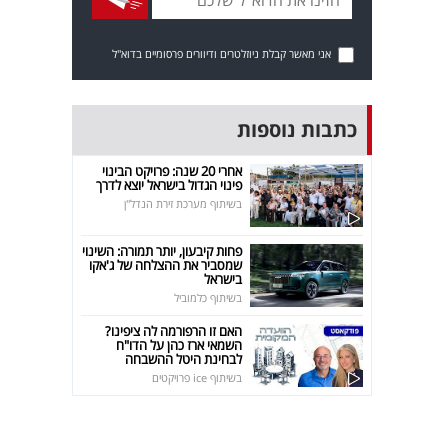
אני מאשר קבלת ניוזלטרים ודיוורים פרסומיים בדוא"ל
כתבות נוספות
אחרי 20 שנה: פרויקט הבינוי
פינוי הגדול בישראל יוצא לדרך
בשיתוף מערכת זירת הנדל"ן
פחות קיבעון, יותר תמורה: השינוי
שמסביר את ההצלחה של ג'אקו
בישראל
בשיתוף כלמוביל
האם זו הרפורמה לה ציפינו?
השמאי ארז כהן על הדו"ח
לבחינת היטל ההשבחה
בשיתוף ice פרויקטים