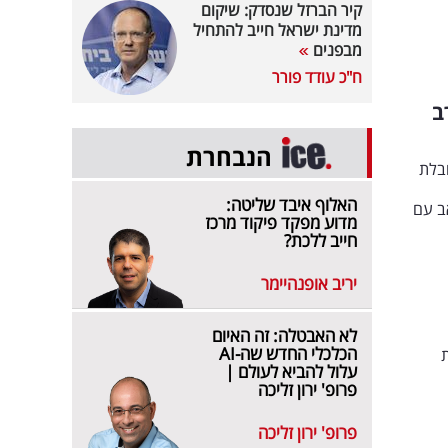
קיר הברזל שנסדק: שיקום
מדינת ישראל חייב להתחיל
מבפנים
ח"כ עודד פורר
ב
הנבחרת
בהובלת
האלוף איבד שליטה:
ב עם
מדוע מפקד פיקוד מרכז
חייב ללכת?
יריב אופנהיימר
לא האבטלה: זה האיום
הכלכלי החדש שה-AI
עלול להביא לעולם |
פרופ' ירון זליכה
פרופ' ירון זליכה