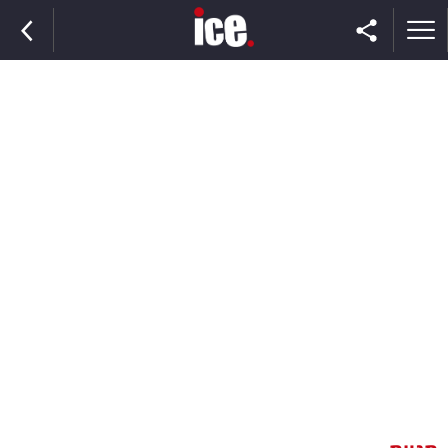
ראשי
הנבחרת
השוק
תקשורת
ומדיה
כסף
וצרכנות