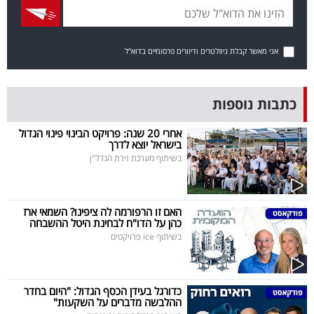
פרסמו
באייס
אני מאשר קבלת ניוזלטרים ודיוורים פרסומיים בדוא"ל
עקבו
אחרינו:
כתבות נוספות
אחרי 20 שנה: פרויקט הבינוי פינוי הגדול
בישראל יוצא לדרך
בשיתוף מערכת זירת הנדל"ן
האם זו הרפורמה לה ציפינו? השמאי ארז
כהן על הדו"ח לבחינת היטל ההשבחה
בשיתוף ice פרויקטים
כדורגל בעידן הכסף הגדול: "היום בחדר
ההלבשה מדברים על השקעות"