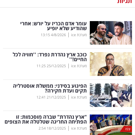
תגיות
נדל"ן
עומר אדם הכריז על יורש: אחרי
דיגיטל
שהודיע שלא יופיע
וטק
|
מערכת ice
4/8/2026
13:15
שיווק
כוכב ארץ נהדרת נפרד: ''חוויה לכל
ופרסום
החיים
!
''
|
מערכת ice
25/12/2025
11:25
משפט
הפיגוע בסידני: ממשלת אוסטרליה
מדדים
תקים ועדת חקירה?
ומחקרים
|
מערכת ice
21/12/2025
12:41
דעות
"ארץ נהדרת" שברה מוסכמות: זו
הפתיחה החריגה שטלטלה את הצופים
רכילות
|
מערכת ice
18/12/2025
2:54
צפו
עסקית