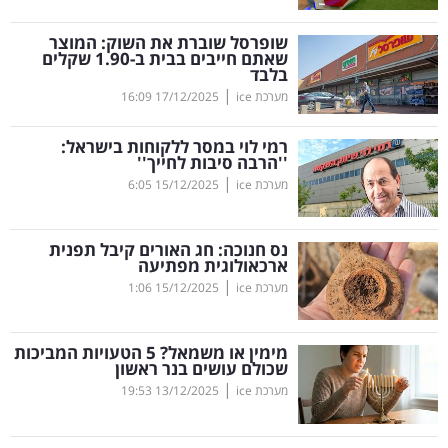
קריפטו
שופרסל שוברת את השוק: המוצר
שאתם חייבים בבית ב-1.90 שקלים
בלבד
ויראלי
|
מערכת ice
17/12/2025
16:09
טלוויזיה
רמי לוי במסר ללקוחות בישראל:
''הרבה סיבות לחייך''
עסקי
|
מערכת ice
15/12/2025
6:05
ספורט
נס חנוכה: חג האורים קיבל תפנית
קריירה
ארכאולוגית מפתיעה
|
ולימודים
מערכת ice
15/12/2025
1:06
מינויים
מימין או משמאל? 5 הטעויות המביכות
שכולם עושים בנר ראשון
רייטינג
|
מערכת ice
13/12/2025
19:53
רכב