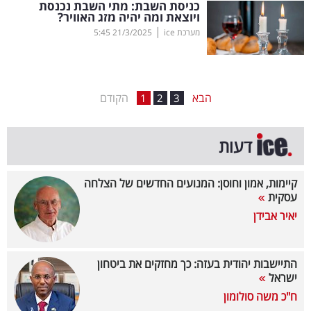
כניסת השבת: מתי השבת נכנסת
ויוצאת ומה יהיה מזג האוויר?
בריאות
|
מערכת ice
21/3/2025
5:45
תרבות
ופנאי
הבא
הקודם
1
2
3
תיירות
TOP-
דעות
5
קיימות, אמון וחוסן: המנועים החדשים של הצלחה
המילון
עסקית
הכלכלי
יאיר אבידן
פודקאסט
התיישבות יהודית בעזה: כך מחזקים את ביטחון
ישראל
40
ח"כ משה סולומון
UNDER