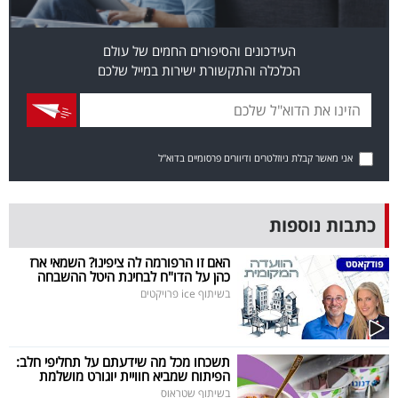
פרסמו
באייס
העידכונים והסיפורים החמים של עולם
הכלכלה והתקשורת ישירות במייל שלכם
עקבו
אחרינו:
אני מאשר קבלת ניוזלטרים ודיוורים פרסומיים בדוא"ל
כתבות נוספות
האם זו הרפורמה לה ציפינו? השמאי ארז
כהן על הדו"ח לבחינת היטל ההשבחה
בשיתוף ice פרויקטים
תשכחו מכל מה שידעתם על תחליפי חלב:
הפיתוח שמביא חוויית יוגורט מושלמת
בשיתוף שטראוס