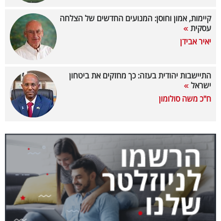
40
קיימות, אמון וחוסן: המנועים החדשים של הצלחה
עסקית
יאיר אבידן
שיתופי
פעולה
התיישבות יהודית בעזה: כך מחזקים את ביטחון
ישראל
ח"כ משה סולומון
דרושים
ניוזלטרים
מייל
אדום