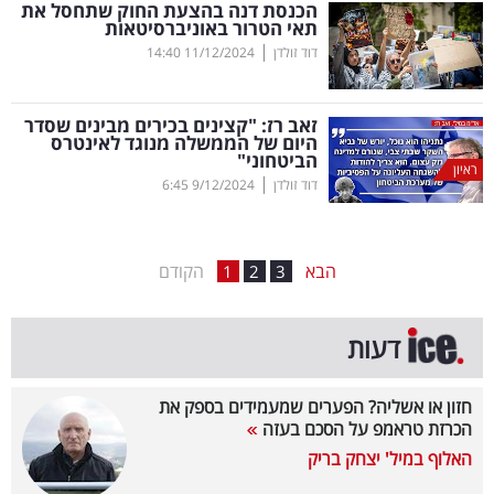
הכנסת דנה בהצעת החוק שתחסל את
תאי הטרור באוניברסיטאות
בריאות
|
דוד זולדן
11/12/2024
14:40
תרבות
ופנאי
זאב רז: "קצינים בכירים מבינים שסדר
היום של הממשלה מנוגד לאינטרס
הביטחוני"
תיירות
ראיון
|
דוד זולדן
9/12/2024
6:45
TOP-
5
הבא
הקודם
1
2
3
המילון
דעות
הכלכלי
פודקאסט
חזון או אשליה? הפערים שמעמידים בספק את
הכרזת טראמפ על הסכם בעזה
40
האלוף במיל' יצחק בריק
UNDER