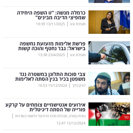
קריפטו
כרמלה מנשה: "זו השפה היחידה
שמפיצי הדיבה מבינים"
|
מערכת ice
13/11/2025
19:39
ויראלי
טלוויזיה
פרשת אלימות מזעזעת נחשפה
בישראל: גבר נחטף והוכה קשות
עסקי
|
מערכת ice
23/4/2025
13:38
ספורט
צבי סוכות התלונן במשטרה נגד
קריירה
משפטן בכיר בגין הסתה לאלימות
|
ולימודים
דורון בלוך
15/12/2024
16:53
מינויים
אירועים אנטישמיים צומחים על קרקע
פורייה של הסתה דיגיטלית
רייטינג
|
גתית בוטרה, מנהלת מרכז הדיגיטל הלאומי בשדרות
טור
12:47
12/12/2024
רכב