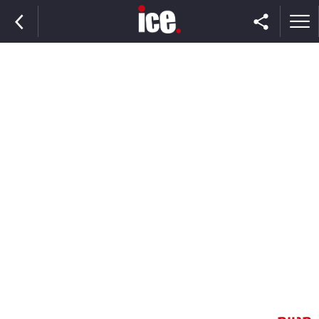
ראשי
הנבחרת
השוק
תקשורת
ומדיה
כסף
וצרכנות