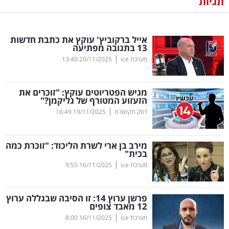
תגיות
נדל"ן
אייל ברקוביץ' עוקץ את כתבת חדשות
דיגיטל
13 בתגובה מפתיעה
וטק
|
מערכת ice
20/11/2025
13:40
שיווק
מגיש הפטריוטים עוקץ: "זוכרים את
ופרסום
הזעזוע המטורף של גליקמן?"
|
דסק תקשורת
19/11/2025
16:49
משפט
מירב בן ארי לשרת הליכוד: "זוכרת כמה
מדדים
בכית"
ומחקרים
|
מערכת ice
16/11/2025
9:55
דעות
פרשן ערוץ 14: זו הסיבה שבגללה ערוץ
12 מאבד צופים
רכילות
|
מערכת ice
16/11/2025
8:00
עסקית