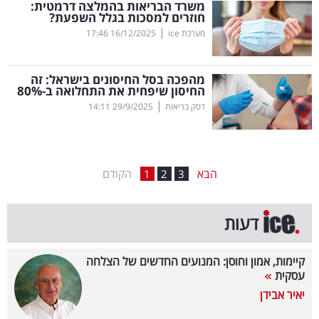
משרד הבריאות בהמלצה דרמטית:
חוזרים למסכות בגלל השפעת?
בריאות
|
מערכת ice
16/12/2025
17:46
תרבות
ופנאי
מהפכה בסל החיסונים בישראל: זה
החיסון שיפחית את התחלואה ב-80
%
|
דסק בריאות
29/9/2025
14:11
תיירות
TOP-
5
הבא
הקודם
1
2
3
המילון
דעות
הכלכלי
פודקאסט
קיימות, אמון וחוסן: המנועים החדשים של הצלחה
עסקית
40
יאיר אבידן
UNDER