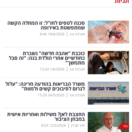
תגיות
נדל"ן
סכנה לטסים לחו"ל: זו המחלה הקשה
דיגיטל
שמתפשטת באירופה
וטק
|
מערכת ice
18/6/2026
8:46
שיווק
כוכבת "אהבה חדשה" נשברת
ופרסום
כחודשיים אחרי הולדת בנה: "זה סבל
מתמשך"
|
משפט
מערכת ice
1/6/2026
13:24
משרד הבריאות בהודעה חריגה: "עלול
מדדים
לגרום לסיבוכים קשים ולמוות"
ומחקרים
|
מערכת ice
24/3/2026
15:20
דעות
החצבת לאן? משילות ואחריות אישית
במבחן הציבור
רכילות
|
יאיר אבידן
12/2/2026
8:53
טור
עסקית