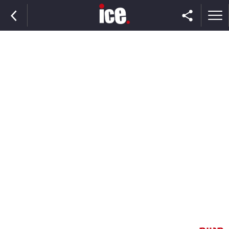
ראשי
הנבחרת
השוק
תקשורת
ומדיה
כסף
וצרכנות