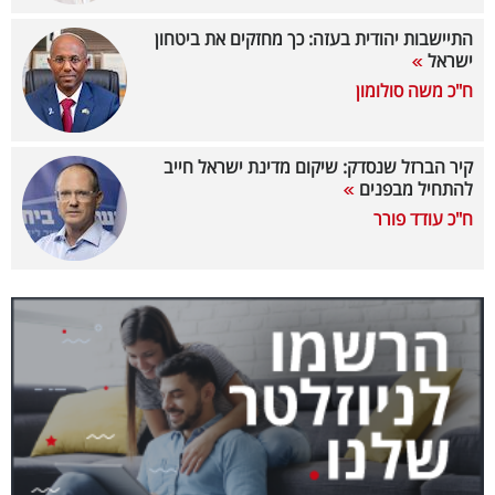
40
התיישבות יהודית בעזה: כך מחזקים את ביטחון
ישראל
ח"כ משה סולומון
שיתופי
פעולה
קיר הברזל שנסדק: שיקום מדינת ישראל חייב
להתחיל מבפנים
ח"כ עודד פורר
דרושים
ניוזלטרים
מייל
אדום