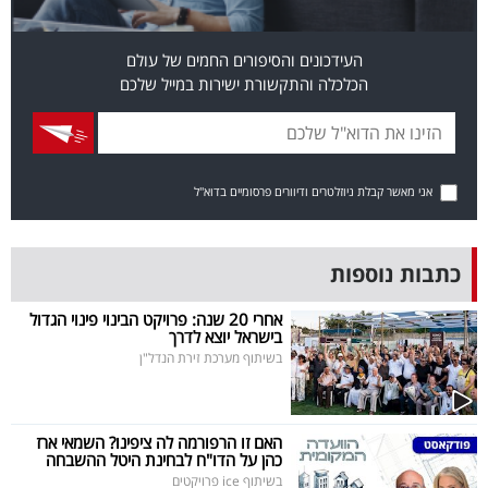
פרסמו
באייס
העידכונים והסיפורים החמים של עולם
הכלכלה והתקשורת ישירות במייל שלכם
עקבו
אחרינו:
אני מאשר קבלת ניוזלטרים ודיוורים פרסומיים בדוא"ל
כתבות נוספות
אחרי 20 שנה: פרויקט הבינוי פינוי הגדול
בישראל יוצא לדרך
בשיתוף מערכת זירת הנדל"ן
האם זו הרפורמה לה ציפינו? השמאי ארז
כהן על הדו"ח לבחינת היטל ההשבחה
בשיתוף ice פרויקטים