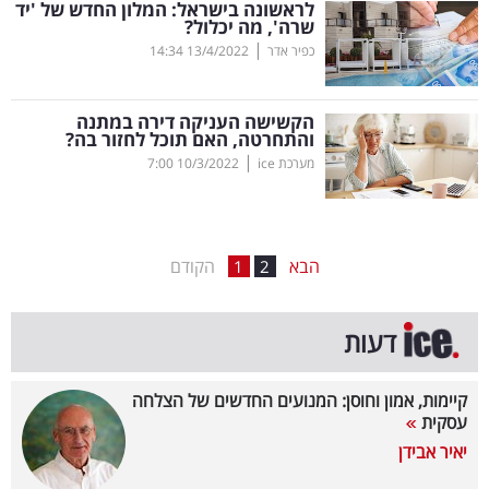
לראשונה בישראל: המלון החדש של 'יד
שרה', מה יכלול?
בריאות
|
כפיר אדר
13/4/2022
14:34
תרבות
ופנאי
הקשישה העניקה דירה במתנה
והתחרטה, האם תוכל לחזור בה?
|
מערכת ice
10/3/2022
7:00
תיירות
TOP-
5
הבא
הקודם
1
2
המילון
דעות
הכלכלי
פודקאסט
קיימות, אמון וחוסן: המנועים החדשים של הצלחה
עסקית
40
יאיר אבידן
UNDER