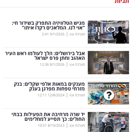
תגיות
נדל"ן
מגיש הטלוויזיה התפרק בשידור חי:
דיגיטל
"אוי לנו. המלאכים רקדו איתו"
וטק
|
מערכת ice
9/1/2026
2:41
שיווק
אבל בירושלים: הלך לעולמו ראש העיר
ופרסום
האהוב וחתן פרס ישראל
|
מערכת ice
8/1/2026
12:36
משפט
מענקים במאות אלפי שקלים: בנק
מדדים
מזרחי טפחות מפרגן בענק
ומחקרים
|
מערכת ice
12/8/2024
12:11
דעות
יד שרה מרחיבה את הפעילות בבתי
החולים: כך תסייע למחלימים
רכילות
|
מערכת ice
8/10/2023
10:51
עסקית