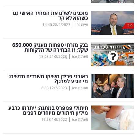
קריפטו
מוכנים לשלם את המחיר האישי גם
כשהוא לא קל
|
משה כהן
28/9/2023
14:40
טור
ויראלי
טלוויזיה
בנק מזרחי טפחות מעניק 650,000
שקל: זו הבחירה של הלקוחות
עסקי
|
מערכת ice
21/8/2023
15:03
ספורט
ראובני פרידן השיקו משרדים חדשים:
קריירה
מי הגיע לפרגן?
|
ולימודים
מערכת ice
12/7/2023
8:39
מינויים
חיתולי פמפרס במתנה: ייתרמו כרבע
מיליון חיתולים מיוחדים לפגים
רייטינג
|
מערכת ice
1/8/2022
16:58
רכב