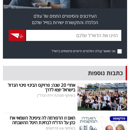
פרסמו
באייס
העידכונים והסיפורים החמים של עולם
הכלכלה והתקשורת ישירות במייל שלכם
עקבו
אחרינו:
אני מאשר קבלת ניוזלטרים ודיוורים פרסומיים בדוא"ל
כתבות נוספות
אחרי 20 שנה: פרויקט הבינוי פינוי הגדול
בישראל יוצא לדרך
בשיתוף מערכת זירת הנדל"ן
האם זו הרפורמה לה ציפינו? השמאי ארז
כהן על הדו"ח לבחינת היטל ההשבחה
בשיתוף ice פרויקטים