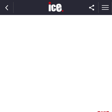
ראשי
הנבחרת
השוק
תקשורת
ומדיה
כסף
וצרכנות