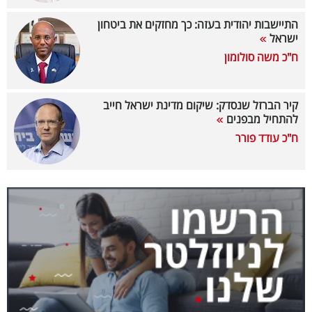
40
התיישבות יהודית בעזה: כך מחזקים את ביטחון
ישראל
ח"כ משה סולומון
שיתופי
פעולה
קיר הברזל שנסדק: שיקום מדינת ישראל חייב
להתחיל מבפנים
ח"כ עודד פורר
דרושים
ניוזלטרים
מייל
אדום