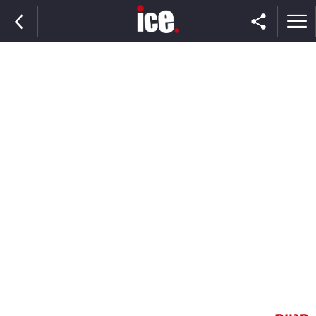
ראשי
הנבחרת
השוק
תקשורת
ומדיה
כסף
וצרכנות