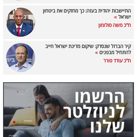
40
התיישבות יהודית בעזה: כך מחזקים את ביטחון
ישראל
ח"כ משה סולומון
שיתופי
פעולה
קיר הברזל שנסדק: שיקום מדינת ישראל חייב
להתחיל מבפנים
ח"כ עודד פורר
דרושים
ניוזלטרים
מייל
אדום