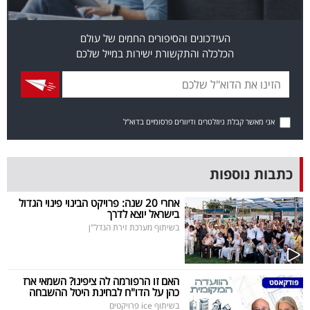
פרסמו
באייס
העידכונים והסיפורים החמים של עולם
הכלכלה והתקשורת ישירות במייל שלכם
עקבו
אחרינו:
אני מאשר קבלת ניוזלטרים ודיוורים פרסומיים בדוא"ל
כתבות נוספות
אחרי 20 שנה: פרויקט הבינוי פינוי הגדול
בישראל יוצא לדרך
בשיתוף מערכת זירת הנדל"ן
האם זו הרפורמה לה ציפינו? השמאי ארז
כהן על הדו"ח לבחינת היטל ההשבחה
בשיתוף ice פרויקטים