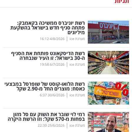
תגיות
נדל"ן
רשת יוניברס ממשיכה בקאמבק:
דיגיטל
פתחה סניף חדש בישראל בהשקעת
מיליונים
וטק
|
מערכת ice
4/8/2026
16:12
שיווק
רשת הדיסקאונט פותחת את הסניף
ופרסום
ה-30 בישראל: זו העיר שנבחרה
|
מערכת ice
6/7/2026
19:58
משפט
רשת הלואו-קוסט של שופרסל במבצעי
מדדים
כאסח: מוצרים החל מ-2.90 שקל
ומחקרים
|
מערכת ice
30/6/2026
6:37
דעות
רמי לוי שובר את השוק עם סל מזון
בפחות מ-570 שקל: וזו הרשת היקרה
רכילות
|
מערכת ice
25/6/2026
22:30
עסקית