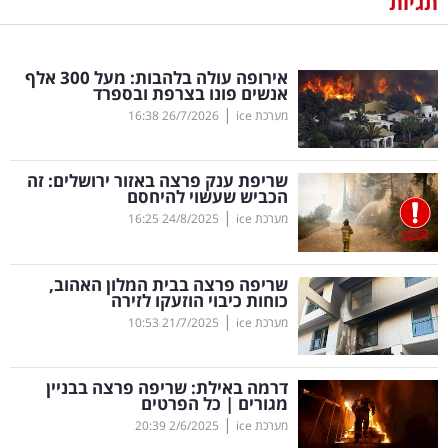
תגיות
נדל"ן
אירופה עולה בלהבות: מעל 300 אלף
דיגיטל
אנשים פונו בצרפת ובספרד
וטק
|
מערכת ice
26/7/2026
16:38
שיווק
שריפת ענק פרצה באזור ירושלים: זה
ופרסום
הכביש שעשוי להיחסם
|
מערכת ice
24/8/2025
16:25
משפט
שריפה פרצה בבית המלון האהוב,
מדדים
כוחות כיבוי הוזעקו לזירה
ומחקרים
|
מערכת ice
21/7/2025
10:53
דעות
דרמה באילת: שריפה פרצה בבניין
מגורים | כל הפרטים
רכילות
|
מערכת ice
2/6/2025
20:39
עסקית