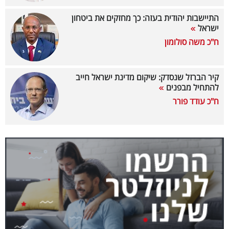
40
התיישבות יהודית בעזה: כך מחזקים את ביטחון
ישראל
ח"כ משה סולומון
שיתופי
פעולה
קיר הברזל שנסדק: שיקום מדינת ישראל חייב
להתחיל מבפנים
ח"כ עודד פורר
דרושים
ניוזלטרים
מייל
אדום