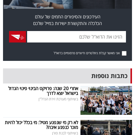
פרסמו
באייס
העידכונים והסיפורים החמים של עולם
הכלכלה והתקשורת ישירות במייל שלכם
עקבו
אחרינו:
אני מאשר קבלת ניוזלטרים ודיוורים פרסומיים בדוא"ל
כתבות נוספות
אחרי 20 שנה: פרויקט הבינוי פינוי הגדול
בישראל יוצא לדרך
בשיתוף מערכת זירת הנדל"ן
לא רק מי שנפגע מטיל: מי בכלל יכול להיות
מוכר כנפגע איבה?
בשיתוף לבנת פורן