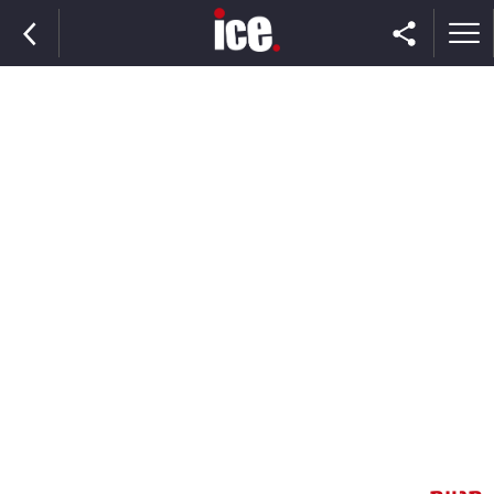
ראשי
הנבחרת
השוק
תקשורת
ומדיה
כסף
וצרכנות