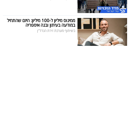
ממינוס מיליון ל-100 מיליון: היזם שהתחיל
במודעה בעיתון ובנה אימפריה
בשיתוף מערכת זירת הנדל"ן