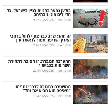
קריפטו
בולען נפער בחניית בניין בישראל: כל
הדיירים פונו מבתיהם
|
מערכת ice
29/5/2025
9:57
ויראלי
טלוויזיה
זה חוזר: שרב כבד צפוי לחול ברחבי
הארץ, שריפה סמוך לראש העין
עסקי
|
מערכת ice
25/5/2025
7:26
ספורט
ההערכה הגוברת: זו הסיבה לתחילת
קריירה
השריפות בכביש 1
|
ולימודים
מערכת ice
1/5/2025
22:54
מינויים
המשטרה בתגובה לדברי נתניהו:
"מאיפה הוא הביא את זה?"
רייטינג
|
מערכת ice
1/5/2025
16:47
רכב