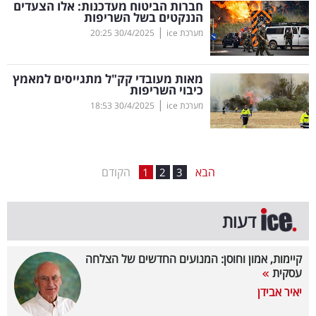
חברות הביטוח מעדכנות: אלו הצעדים
הננקטים בשל השריפות
בריאות
|
מערכת ice
30/4/2025
20:25
תרבות
ופנאי
מאות מעובדי קק"ל מתגייסים למאמץ
כיבוי השריפות
|
מערכת ice
30/4/2025
18:53
תיירות
TOP-
5
הבא
הקודם
1
2
3
המילון
דעות
הכלכלי
פודקאסט
קיימות, אמון וחוסן: המנועים החדשים של הצלחה
עסקית
40
יאיר אבידן
UNDER