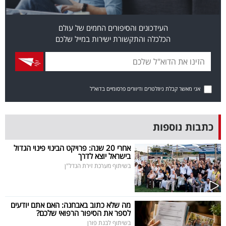
פרסמו
באייס
העידכונים והסיפורים החמים של עולם
הכלכלה והתקשורת ישירות במייל שלכם
עקבו
אחרינו:
אני מאשר קבלת ניוזלטרים ודיוורים פרסומיים בדוא"ל
כתבות נוספות
אחרי 20 שנה: פרויקט הבינוי פינוי הגדול
בישראל יוצא לדרך
בשיתוף מערכת זירת הנדל"ן
מה שלא כתוב באבחנה: האם אתם יודעים
לספר את הסיפור הרפואי שלכם?
בשיתוף לבנת פורן