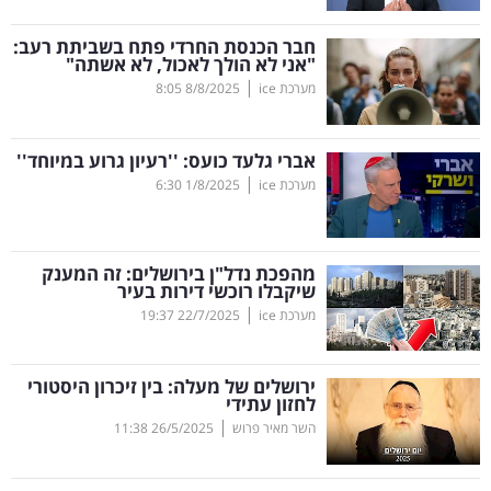
קריפטו
חבר הכנסת החרדי פתח בשביתת רעב:
"אני לא הולך לאכול, לא אשתה"
|
מערכת ice
8/8/2025
8:05
ויראלי
טלוויזיה
אברי גלעד כועס: ''רעיון גרוע במיוחד''
|
מערכת ice
1/8/2025
6:30
עסקי
ספורט
מהפכת נדל"ן בירושלים: זה המענק
קריירה
שיקבלו רוכשי דירות בעיר
|
ולימודים
מערכת ice
22/7/2025
19:37
מינויים
ירושלים של מעלה: בין זיכרון היסטורי
לחזון עתידי
רייטינג
|
השר מאיר פרוש
26/5/2025
11:38
רכב