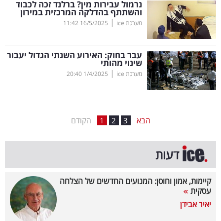
נרמול עבירות מין? ברלנד זכה לכבוד
והשתתף בהדלקה המרכזית במירון
בריאות
|
מערכת ice
16/5/2025
11:42
תרבות
ופנאי
עבר בחוק: האירוע השנתי הגדול יעבור
שינוי מהותי
|
מערכת ice
1/4/2025
20:40
תיירות
TOP-
5
הבא
הקודם
1
2
3
המילון
דעות
הכלכלי
פודקאסט
קיימות, אמון וחוסן: המנועים החדשים של הצלחה
עסקית
40
יאיר אבידן
UNDER