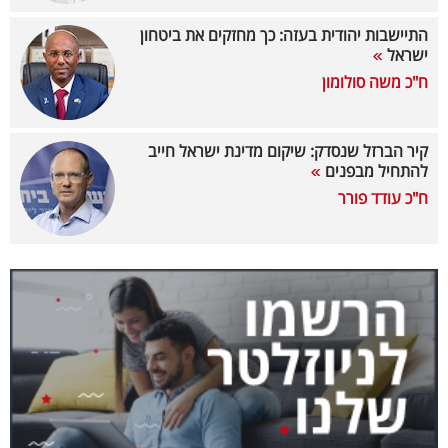
40
התיישבות יהודית בעזה: כך מחזקים את ביטחון
ישראל
ח"כ משה סולומון
שיתופי
פעולה
קיר הברזל שנסדק: שיקום מדינת ישראל חייב
להתחיל מבפנים
ח"כ עודד פורר
דרושים
ניוזלטרים
מייל
אדום