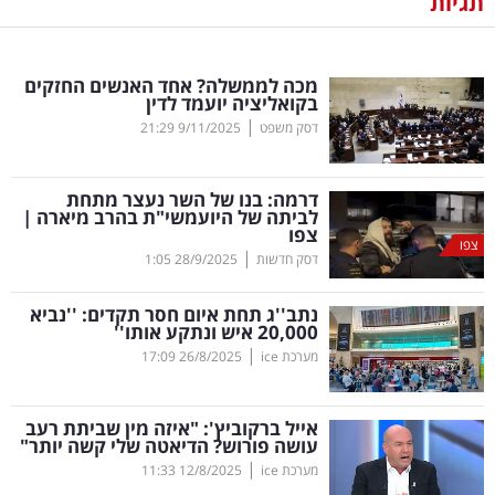
תגיות
נדל"ן
מכה לממשלה? אחד האנשים החזקים
דיגיטל
בקואליציה יועמד לדין
וטק
|
דסק משפט
9/11/2025
21:29
שיווק
דרמה: בנו של השר נעצר מתחת
ופרסום
לביתה של היועמשי"ת בהרב מיארה |
צפו
צפו
|
משפט
דסק חדשות
28/9/2025
1:05
נתב''ג תחת איום חסר תקדים: ''נביא
מדדים
20,000 איש ונתקע אותו''
ומחקרים
|
מערכת ice
26/8/2025
17:09
דעות
אייל ברקוביץ': "איזה מין שביתת רעב
עושה פורוש? הדיאטה שלי קשה יותר"
רכילות
|
מערכת ice
12/8/2025
11:33
עסקית