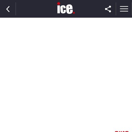
ראשי
הנבחרת
השוק
תקשורת
ומדיה
כסף
וצרכנות