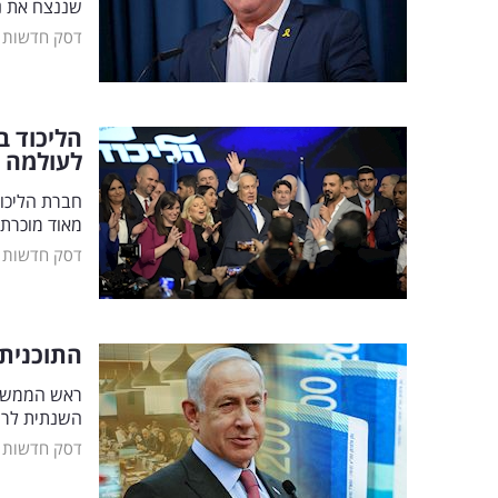
שננצח את נ
דסק חדשות
הליכוד ב
לעולמה
חברת הליכוד
מאוד מוכרת
דסק חדשות
התוכנית של נ
ראש הממשלה
השנתית לרמה של כ-120 מיליארד שקל ויקרב 
דסק חדשות