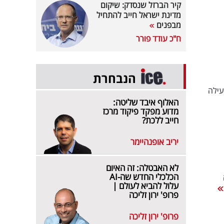
קיר הברזל שנסדק: שיקום
מדינת ישראל חייב להתחיל
מבפנים
ח"כ עודד פורר
הנבחרת
עילה
האלוף איבד שליטה:
מדוע מפקד פיקוד מרכז
חייב ללכת?
יריב אופנהיימר
לא האבטלה: זה האיום
הכלכלי החדש שה-AI
עלול להביא לעולם |
פרופ' ירון זליכה
פרופ' ירון זליכה