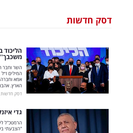
דסק חדשות
הליכוד ב
משכבך''
השר וחבר הק
המילים ז״ל 
אמא וחברה ו
הארץ. אהבנו
דסק חדשות
גדי איזנ
הרמטכ"ל לשע
"הצבעתי בעב