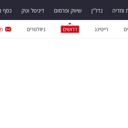
ומדיה
נדל"ן
שיווק ופרסום
דיגיטל וטק
כסף ו
ם
רייטינג
דרושים
ניוזלטרים
מי