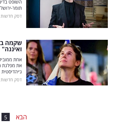
השופט בדימ
תומר-ירושלמ
דסק חדשות
שקמה בר
ואיננה"
את מפלגת הל
ג׳יהדיסטית 
דסק חדשות
הבא
5