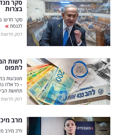
סקר מנדט
בצרות
לכנסת
דסק חדשות
רשות המי
לתפוס
מטבעות במאו
– כל אלה נח
תחושת הביט
דסק חדשות
מרב מיכ
ח"כ מירב מי