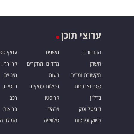
ערוצי תוכן
הנבחרת
משפט
עסקי ספ
השוק
מדדים ומחקרים
קריירה ו
תקשורת ומדיה
דעות
מינויים
כסף וצרכנות
רכילות עסקית
רייטינג
נדל"ן
קריפטו
רכב
דיגיטל וטק
ויראלי
בריאות
שיווק ופרסום
טלוויזיה
המילון ה