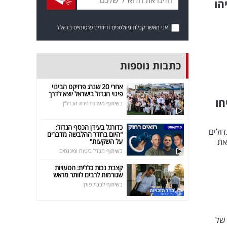
הו
אני מאשר קבלת ניוזלטרים ודיוורים פרסומיים בדוא"ל
כתבות נוספות
אחרי 20 שנה: פרויקט הבינוי
פינוי הגדול בישראל יוצא לדרך
חו
בשיתוף מערכת זירת הנדל"ן
כדורגל בעידן הכסף הגדול:
דולים
"היום בחדר ההלבשה מדברים
את
על השקעות"
בשיתוף מגדל ביטוח ופיננסים
קצבת נכות כללית: הטעויות
שגורמות לרבים לוותר מראש
בשיתוף לבנת פורן
 של