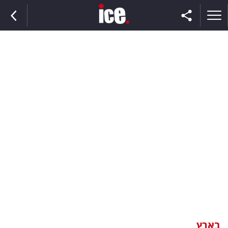
ראשי
הנבחרת
השוק
תקשורת
ומדיה
כסף
וצרכנות
בארץ