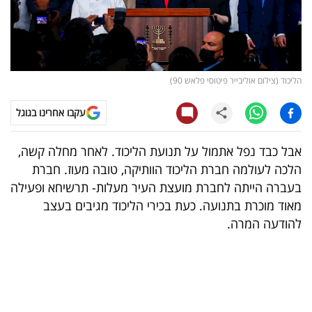
קריפטו
ויראלי
הליכוד (צילום אוליבייר פיטוסי פלאש 90)
טלוויזיה
עקבו אחרינו בגוגל
עסקי
ספורט
אבל כבד נפל אתמול על תנועת הליכוד. לאחר מחלה קשה,
הלכה לעולמה חברת הליכוד הוותיקה, טובה מעוז. חברת
קריירה
בעברה הייתה לחברת מועצת העיר מעלות- תרשיחא ופעילה
ולימודים
מאוד מוכרת בתנועה. כעת בכירי הליכוד מגיבים בעצב
להודעה המרה.
מינויים
רייטינג
רכב