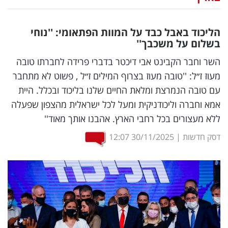
נדל"ן
הליכוד באבל כבד על המוות הפתאומי: ''נוחי
דיגיטל
בשלום על משכבך''
וטק
השר וחבר הקבינט אבי דיכטר בדברי פרידה לחברתו טובה
מעוז ז״ל: ''טובה מעוז בצרוף המילים ז״ל , פשוט לא מתחבר
שיווק
עם טובה הנמרצת ומלאת החיים שלנו בליכוד ובכלל. היית
ופרסום
אמא וחברה וליכודניקית ומעל לכל ישראלית מהצפון שפעלה
ללא מעצורים בכל רחבי הארץ. אהבנו אותך מאוד''
משפט
דסק חדשות
|
30/11/2025
12:07
מדדים
ומחקרים
דעות
רכילות
עסקית