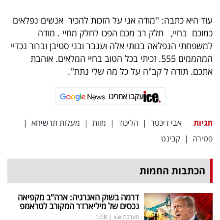
פרסמו
באייס
עוד היא כתבה: ''מודה אני על הזכות להכיר אנשים נפלאים
כמוכם בחיי, חלק רב מכם הפכו לחלק מחיי . מודה
עקבו
למשפחתי הנפלאה בנותי אלה וענבר ובני סטיבן וברור נכדיי
המהממים 555. זכיתי בכל הטוב בחיי המלאים. אוהבת
אחרינו:
אתכם. תודה ל קב"ה על כל מה שלי נתת''.
עקבו אחרינו
תגיות
אבי דיכטר
|
הליכוד
|
מוות
|
מעלות תרשיחא
|
פטירה
|
קבינט
הכתבות החמות
דרמה בשוק האנרגיה: ארה"ב מקפיאה
נכסים של מיליארדר המקורב לטראמפ
מערכת ice
|
1:58