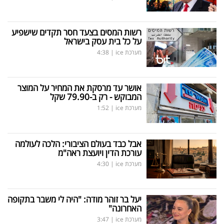
רשות המסים בצעד חסר תקדים שישפיע
על כל בית עסק בישראל
מערכת ice
|
4:38
אושר עד מרסקת את המחיר על המוצר
המבוקש - רק ב-79.90 שקל
מערכת ice
|
1:52
אבל כבד בעולם הציבורי: הלכה לעולמה
עורכת הדין ויועצת ראה"מ
מערכת ice
|
4:30
יעל בר זוהר מודה: "היה לי משבר בתקופה
האחרונה"
מערכת ice
|
3:47