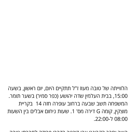
בריאות
תרבות
ופנאי
תיירות
TOP-
5
המילון
הלווייתה של טובה מעוז ז"ל תתקיים היום, יום ראשון, בשעה
הכלכלי
15:00, בבית העלמין שדה יהושע (כפר סמיר) בשער תומר.
המשפחה תשב שבעה ברחוב עופרה חזה 14 בקריית
פודקאסט
מוצקין, קומה G דירה מס' 1. שעות ניחום אבלים בין השעות
08:00 ל-22:00.
40
UNDER