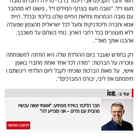
השר וחבר הקבינט אבי דיכטר בדברי פרידה לחברתו טובה
40
מעוז ז״ל: ''טובה מעוז בצרוף המילים ז״ל , פשוט לא מתחבר
עם טובה הנמרצת ומלאת החיים שלנו בליכוד ובכלל. היית
אמא וחברה וליכודניקית ומעל לכל ישראלית מהצפון שפעלה
שיתופי
ללא מעצורים בכל רחבי הארץ. נוחי בשלום על משכבך.
פעולה
אהבנו אותך מאד''.
רק בחודש שעבר ביום ההולדת שלה היא הודתה למשפחתה
ומכריה על הברכות: ''מודה לכל אחד ואחת מחברי באופן
דרושים
אישי, על מאות הברכות שזכיתי לקבל ליום הולדתי ריגשתם ו
חיממתם את ליבי, יבורכו המברכים!''.
ניוזלטרים
עוד ב-
חבר הליכוד בווידוי מפתיע: "אשתי יצאה עכשיו
מייל
מהבית עם מדים – אני מצדיע לה"
אדום
לכתבה המלאה