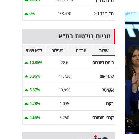
תל בונד 20
0%
438.470
מניות בולטות בת"א
עולות
יורדות
פעילות
ללא שינוי
בונוס ביוגרופ
10.85%
28.6
שטראוס
5.96%
11,730
אקויטל
5.37%
10,990
רקח
4.78%
1,095
קרסו מוטורס
4.65%
3,260