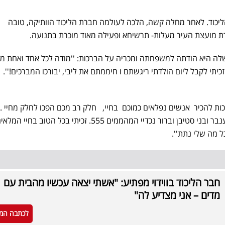
יכוד. לאחר מחלה קשה, הלכה לעולמה חברת הליכוד הוותיקה, טובה
 מועצת העיר מעלות- תרשיחא ופעילה מאוד מוכרת בתנועה.
לה היא הודתה למשפחתה ומכריה על הברכות: ''מודה לכל אחד ואחת מ
יתי לקבל ליום הולדתי ריגשתם ו חיממתם את ליבי, יבורכו המברכים!''.
זכות להכיר אנשים נפלאים כמוכם בחיי, חלק רב מכם הפכו לחלק מחיי .
למשפחתי הנפלאה בנותי אלה וענבר ובני סטיבן וברור נכדיי המהממים 555. זכיתי בכל הטוב בחיי המ
 מה שלי נתת''.
חבר הליכוד בווידוי מפתיע: "אשתי יצאה עכשיו מהבית עם
מדים – אני מצדיע לה"
לכתבה המ