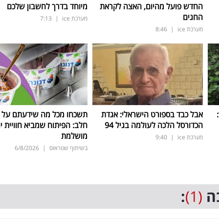
החדש פועל מהיום, האצה לקראת
מיוחד בדרך לחשבון שלכם
החגים
מערכת ice
|
7:13
מערכת ice
|
8:46
ד:
אבל כבד בספורט הישראלי: אגדת
תשכחו מכל מה שידעתם על ת
הכדורסל הלכה לעולמה בגיל 94
חלב: הפיתוח שמביא חוויית יו
מושלמת
מערכת ice
|
9:40
בשיתוף שטראוס
|
6/8/2026
ה
(1)
: