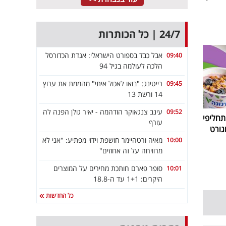
24/7 | כל הכותרות
אבל כבד בספורט הישראלי: אגדת הכדורסל
09:40
הלכה לעולמה בגיל 94
רייטינג: "בואו לאכול איתי" מהממת את ערוץ
09:45
14 ורשת 13
עינב צנגאוקר הודהמה - יאיר גולן הפנה לה
09:52
חליפי
עורף
גורט
מאיה ורטהיימר חושפת וידוי מפתיע: "אני לא
10:00
מרוויחה על זה אחוזים"
סופר פארם חותכת מחירים על המוצרים
10:01
היקרים: 1+1 עד ה-18.8
כל החדשות