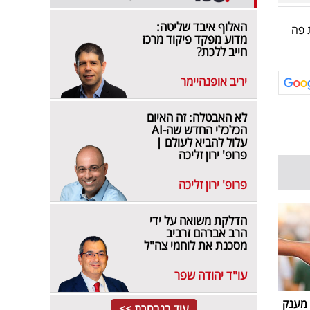
האלוף איבד שליטה:
 להיות פה
מדוע מפקד פיקוד מרכז
חייב ללכת?
יריב אופנהיימר
לא האבטלה: זה האיום
הכלכלי החדש שה-AI
עלול להביא לעולם |
פרופ' ירון זליכה
פרופ' ירון זליכה
הדלקת משואה על ידי
הרב אברהם זרביב
מסכנת את לוחמי צה"ל
עו"ד יהודה שפר
 מענק
עוד בנבחרת >>