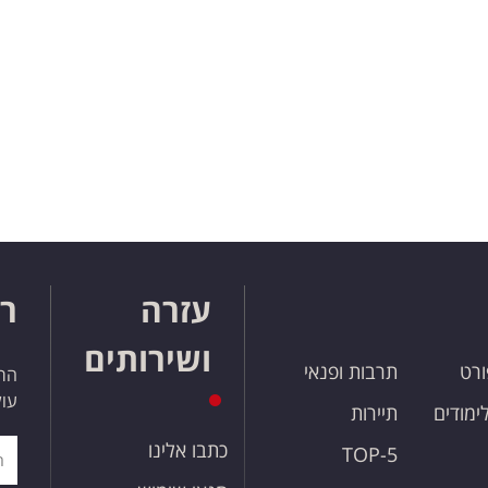
עזרה
רו
ושירותים
ורט
תרבות ופנאי
הרש
עול
לימודים
תיירות
כתבו אלינו
TOP-5