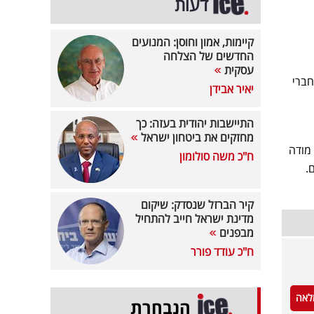
דעות
קיימות, אמון וחוסן: המנועים
החדשים של הצלחה
עסקית
חברי
יאיר אבידן
התיישבות יהודית בעזה: כך
מחזקים את ביטחון ישראל
 מודה
ח"כ משה סולומון
לאים.
קיר הברזל שנסדק: שיקום
מדינת ישראל חייב להתחיל
מבפנים
ח"כ עודד פורר
לאה
הנבחרת