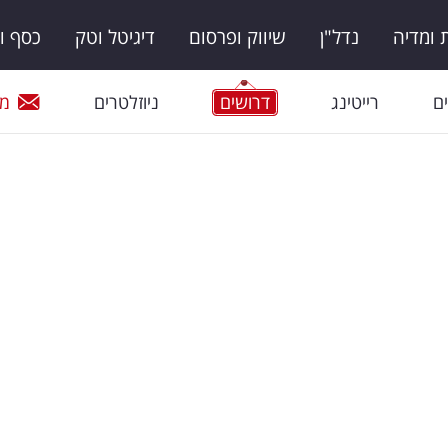
ומדיה
נדל"ן
שיווק ופרסום
דיגיטל וטק
כסף ו
ם
רייטינג
דרושים
ניוזלטרים
מי