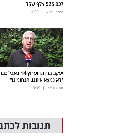
לכם 525 אלף שקל
איציק יצחקי
|
9:00
יעקב ברדוגו וערוץ 14 באבל כב
"לא נמצא איתנו. תנחומינו"
מערכת ice
|
8:35
תגובות לכתב