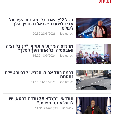
תגיות
נדל"ן
בגיל 92: האדריכל ומהנדס העיר תל
דיגיטל
אביב לשעבר ישראל גודוביץ' הלך
לעולמו
וטק
|
מערכת ice
23/5/2026
20:52
שיווק
מהנדס העיר ת"א תוקף: "קניבליזציה
ופרסום
ואובססיה, כל אחד הפך למלך"
|
מערכת ice
18/9/2024
16:22
משפט
דרמה בתל אביב: הכביש קרס והטיילת
מדדים
נחסמה
ומחקרים
|
מערכת ice
23/11/2021
14:11
דעות
חולדאי: "תמ"א 38 נולדה בחטא, יש
לבטל אותה מיידית"
רכילות
|
אריאל נוי
29/6/2021
11:31
עסקית