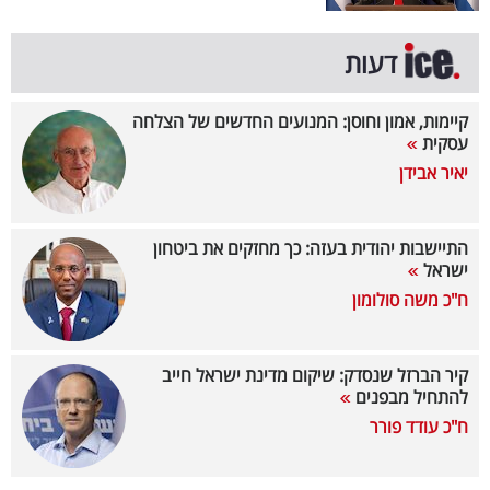
קריפטו
דעות
ויראלי
קיימות, אמון וחוסן: המנועים החדשים של הצלחה
עסקית
טלוויזיה
יאיר אבידן
עסקי
ספורט
התיישבות יהודית בעזה: כך מחזקים את ביטחון
ישראל
קריירה
ח"כ משה סולומון
ולימודים
מינויים
קיר הברזל שנסדק: שיקום מדינת ישראל חייב
להתחיל מבפנים
רייטינג
ח"כ עודד פורר
רכב