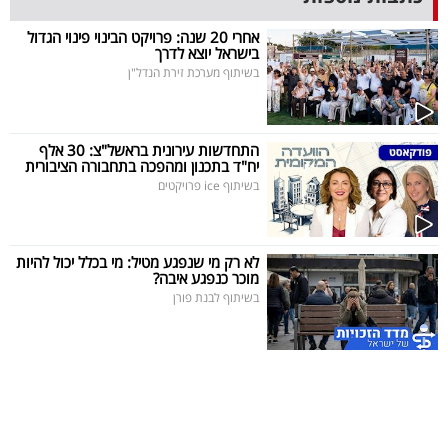
40
אחרי 20 שנה: פרויקט הבינוי פינוי הגדול
בישראל יוצא לדרך
בשיתוף מערכת זירת הנדל"ן
שיתופי
פעולה
התחדשות עירונית בראשל"צ: 30 אלף
יח"ד בתכנון ומהפכה בתחבורה הציבורית
בשיתוף ice פרויקטים
דרושים
לא רק מי שנפגע מטיל: מי בכלל יכול להיות
ניוזלטרים
מוכר כנפגע איבה?
בשיתוף לבנת פורן
מייל
אדום