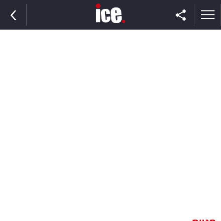
ראשי
הנבחרת
השוק
תקשורת
ומדיה
כסף
וצרכנות