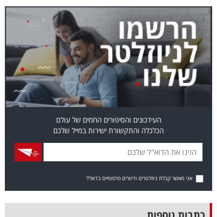
בריאות
תרבות
ופנאי
תיירות
TOP-
5
העידכונים והסיפורים החמים של עולם
הכלכלה והתקשורת ישירות במייל שלכם
המילון
הכלכלי
פודקאסט
אני מאשר קבלת ניוזלטרים ודיוורים פרסומיים בדוא"ל
40
UNDER
כתבות נוספות