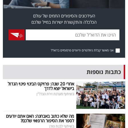
פרסמו
באייס
העידכונים והסיפורים החמים של עולם
הכלכלה והתקשורת ישירות במייל שלכם
עקבו
אחרינו:
אני מאשר קבלת ניוזלטרים ודיוורים פרסומיים בדוא"ל
כתבות נוספות
אחרי 20 שנה: פרויקט הבינוי פינוי הגדול
בישראל יוצא לדרך
בשיתוף מערכת זירת הנדל"ן
מה שלא כתוב באבחנה: האם אתם יודעים
לספר את הסיפור הרפואי שלכם?
בשיתוף לבנת פורן