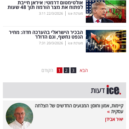
אולטימטום דרמטי: איראן חייבת
לפתוח את מצר הורמוז תוך 48 שעות
בריאות
|
מערכת ice
22/3/2026
3:11
תרבות
ופנאי
הבכיר הישראלי בהערכה חדה: מחיר
הנפט נחשף, וגם הדולר
|
מערכת ice
20/3/2026
7:31
תיירות
TOP-
5
הבא
הקודם
1
2
3
המילון
דעות
הכלכלי
פודקאסט
קיימות, אמון וחוסן: המנועים החדשים של הצלחה
עסקית
40
יאיר אבידן
UNDER