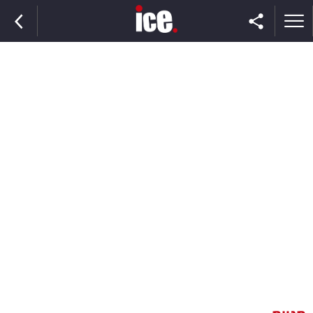
ראשי
הנבחרת
השוק
תקשורת
ומדיה
כסף
וצרכנות