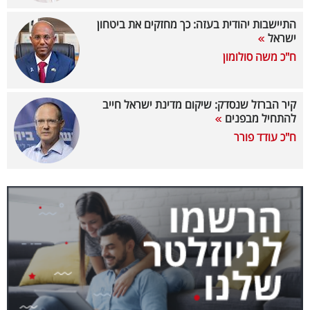
40
התיישבות יהודית בעזה: כך מחזקים את ביטחון
ישראל
ח"כ משה סולומון
שיתופי
פעולה
קיר הברזל שנסדק: שיקום מדינת ישראל חייב
להתחיל מבפנים
ח"כ עודד פורר
דרושים
ניוזלטרים
מייל
אדום