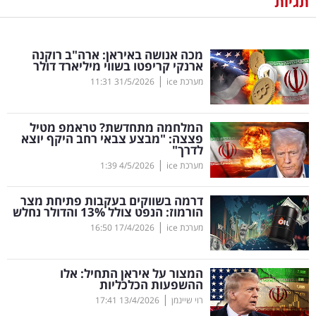
תגיות
נדל"ן
מכה אנושה באיראן: ארה"ב רוקנה
דיגיטל
ארנקי קריפטו בשווי מיליארד דולר
וטק
|
מערכת ice
31/5/2026
11:31
שיווק
המלחמה מתחדשת? טראמפ מטיל
ופרסום
פצצה: "מבצע צבאי רחב היקף יוצא
לדרך"
|
משפט
מערכת ice
4/5/2026
1:39
דרמה בשווקים בעקבות פתיחת מצר
מדדים
הורמוז: הנפט צולל 13
%
והדולר נחלש
ומחקרים
|
מערכת ice
17/4/2026
16:50
דעות
המצור על איראן התחיל: אלו
ההשפעות הכלכליות
רכילות
|
רוי שיינמן
13/4/2026
17:41
עסקית