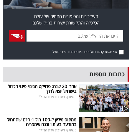
פרסמו
באייס
העידכונים והסיפורים החמים של עולם
הכלכלה והתקשורת ישירות במייל שלכם
עקבו
אחרינו:
אני מאשר קבלת ניוזלטרים ודיוורים פרסומיים בדוא"ל
כתבות נוספות
אחרי 20 שנה: פרויקט הבינוי פינוי הגדול
בישראל יוצא לדרך
בשיתוף מערכת זירת הנדל"ן
ממינוס מיליון ל-100 מיליון: היזם שהתחיל
במודעה בעיתון ובנה אימפריה
בשיתוף מערכת זירת הנדל"ן