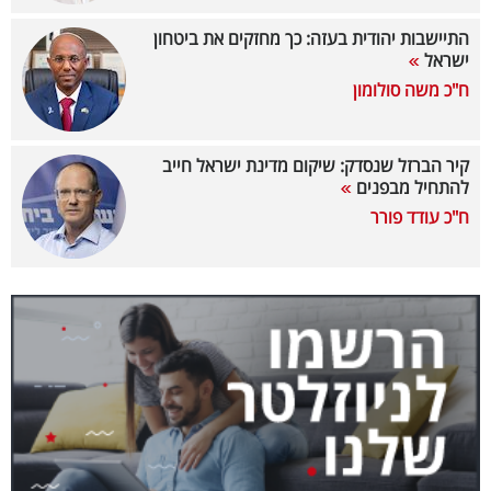
40
התיישבות יהודית בעזה: כך מחזקים את ביטחון
ישראל
ח"כ משה סולומון
שיתופי
פעולה
קיר הברזל שנסדק: שיקום מדינת ישראל חייב
להתחיל מבפנים
ח"כ עודד פורר
דרושים
ניוזלטרים
מייל
אדום