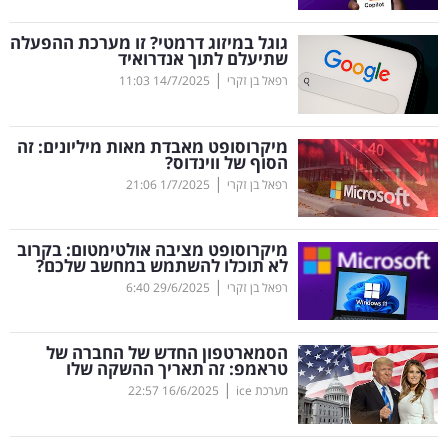
קריפטו
גוגל במיזוג דרמטי? זו מערכת ההפעלה
שתיעלם לתוך אנדרואיד
|
רפאל בן זקרי
14/7/2025
11:03
ויראלי
טלוויזיה
מיקרוסופט מאבדת מאות מיליונים: זה
הסוף של ווינדוס?
עסקי
|
רפאל בן זקרי
1/7/2025
21:06
ספורט
מיקרוסופט מציבה אולטימטום: בקרוב
קריירה
לא תוכלו להשתמש במחשב שלכם?
|
ולימודים
רפאל בן זקרי
29/6/2025
6:40
מינויים
הסמארטפון החדש של החברה של
טראמפ: זה תאריך ההשקה שלו
רייטינג
|
מערכת ice
16/6/2025
22:57
רכב