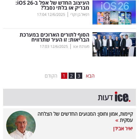
העיצוב החדש של אפל ב-
iOS
26:
מבריק או בלתי נסבל?
בריאות
|
רפאל בן זקרי
12/6/2025
17:04
תרבות
ופנאי
הסוף לתורים הארוכים במערכת
הבריאות: זו העיר שתרוויח
|
מערכת ice
12/6/2025
17:03
תיירות
TOP-
5
הבא
הקודם
1
2
3
המילון
דעות
הכלכלי
פודקאסט
קיימות, אמון וחוסן: המנועים החדשים של הצלחה
עסקית
40
יאיר אבידן
UNDER