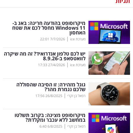
תגיות
נדל"ן
מיקרוסופט בהודעה חריגה: באג ב-
דיגיטל
Windows
11 מחסל לכם את שטח
האחסון
וטק
|
מערכת ice
7/7/2026
22:01
שיווק
יש לכם טלפון אנדרואיד? זה מה שיקרה
ופרסום
לוואטסאפ ב-8.9.26
|
מערכת ice
27/4/2026
17:33
משפט
גוגל מזהירה: זו הסיבה שהסוללה
מדדים
שלכם נגמרת מהר?
ומחקרים
|
רפאל בן זקרי
26/8/2025
17:56
דעות
מיקרוסופט מציגה: בקרוב תשלטו
במחשב ללא עכבר ומקלדת?
רכילות
|
רפאל בן זקרי
6/8/2025
6:40
עסקית