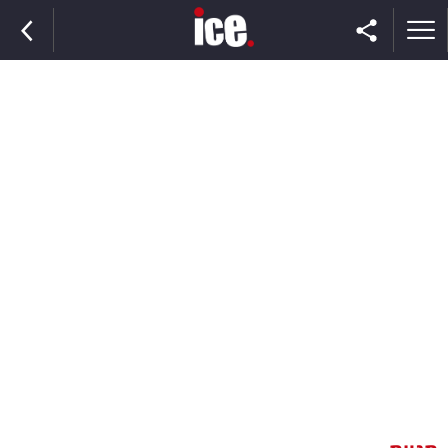
ראשי
הנבחרת
השוק
תקשורת
ומדיה
כסף
וצרכנות