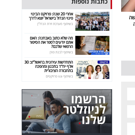
כתבות נוספות
אחרי 20 שנה: פרויקט הבינוי
שה
פינוי הגדול בישראל יוצא לדרך
בשיתוף מערכת זירת הנדל"ן
מה שלא כתוב באבחנה: האם
אתם יודעים לספר את הסיפור
הרפואי שלכם?
בשיתוף לבנת פורן
התחדשות עירונית בראשל"צ: 30
אלף יח"ד בתכנון ומהפכה
בתחבורה הציבורית
בשיתוף ice פרויקטים