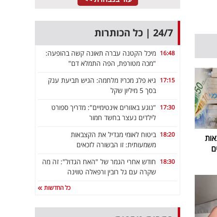
24/7 | כל הכותרות
מיכל הקטנה עברה תאונה קשה בהופעה:
16:48
"מכה מטורפת, הפה התמלא דם"
גיא פלג מכריז מלחמה: הגיש תביעת ענק
17:15
בסך 5 מיליון שקל
"נוגע באזורים אינטימיים": מדריך ספורט
17:30
לילדים נעצר בחשד חמור
ביטוח לאומי מגדיל את הקצבאות
18:20
אות
משמעותית: זו הבשורה לזכאים
ם
חודש אחרי הגמר של "האח הגדול": זה מה
18:30
שקרה עם גל רובין ורפאלה טווינה
כל החדשות