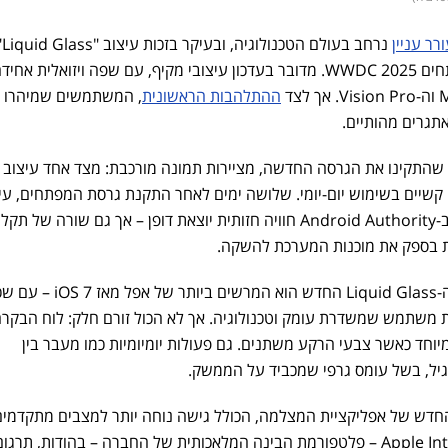
נרחב בעולם הטכנולוג
החדש שהציגה אפל בכנס המפתחים WWDC 2025. מדובר בעדכון עיצובי מקיף, עם שפה ויזואלית 
ההתלהבות הראשונית
, המשתמשים שמיהרו ל
תגרים מהותיים.
התקינו את הגרסה החדשה, מציירות תמונה מורכבת: מצד אחד עיצוב 
 קשיים בשימוש יום-יומי. שלושה ימים לאחר התקנת גרסת המפתחים, עי
הטכנולוגיה דרוב בוטאני, מתאר ב-Android Authority חוויה חזותית יוצאת דופן – אך גם שורה של ת
ת בספק את מוכנות המערכת להשקה.
לפי הביקורת של בוטאני, עיצוב ה-Liquid Glass החדש הוא המרשים בי
בת משתמש שמשדרת עומק וטכנולוגיה. אך לא הכול זורם חלק: לוח הבקרה
וחד כאשר צבעי הרקע משתנים. גם פעולות יומיומיות כמו מעבר בין
גיל, בשל עומס גרפי שמכביד על הממשק.
חדש של אפליקציית המצלמה, הכולל גישה נוחה יותר למצבים מתקדמים
השילוב המתרחב של Apple Intelligence – פלטפורמת הבינה המלאכותית של החברה – בהודות, תרג