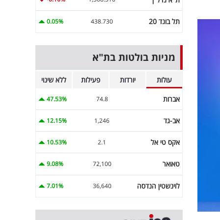
תל בונד 20
0.05%
438.730
מניות בולטות בת"א
עולות
יורדות
פעילות
ללא שינוי
אברות
47.53%
74.8
אב-גד
12.15%
1,246
אקס טי אל
10.53%
2.1
טאואר
9.08%
72,100
לוינשטין הנדסה
7.01%
36,640