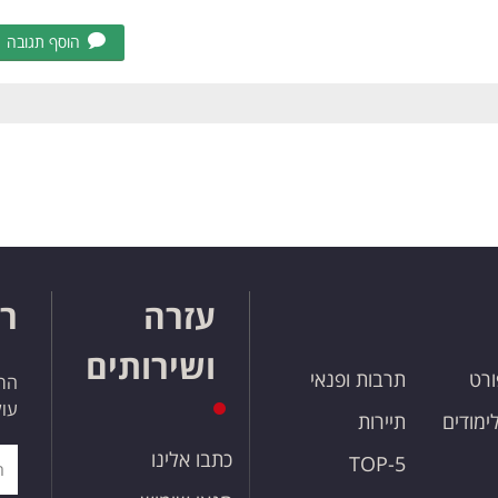
הוסף תגובה
עזרה
רו
ושירותים
ורט
תרבות ופנאי
הרש
עול
לימודים
תיירות
כתבו אלינו
TOP-5