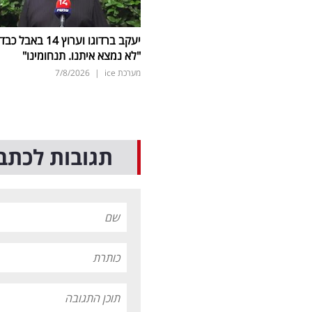
יעקב ברדוגו וערוץ 14 באבל כב
"לא נמצא איתנו. תנחומינו"
מערכת ice
|
7/8/2026
תגובות לכתב