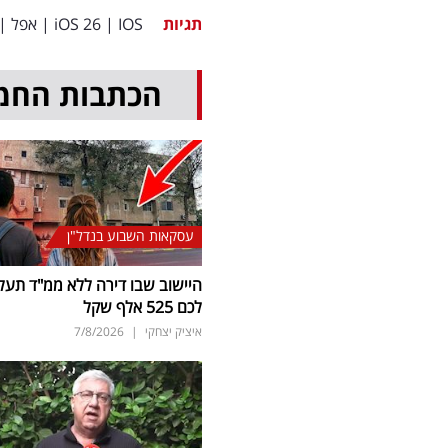
תגיות
IOS
|
iOS 26
|
אפל
|
הכתבות החמ
עסקאות השבוע בנדל"ן
היישוב שבו דירה ללא ממ"ד תעל
לכם 525 אלף שקל
איציק יצחקי
|
7/8/2026