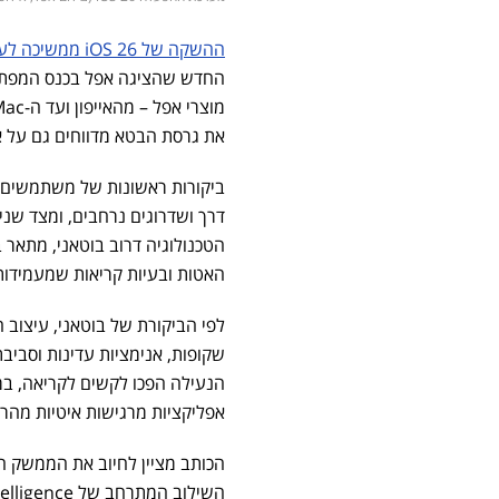
ההשקה של iOS 26 ממשיכה לעורר עניין
מוצרי אפל – מהאייפון ועד ה-Mac וה-Vision Pro. אך לצד
את גרסת הבטא מדווחים גם על א
ביקורות ראשונות של משתמשים ש
דרך ושדרוגים נרחבים, ומצד שני
האטות ובעיות קריאות שמעמידו
שקופות, אנימציות עדינות וסבי
הנעילה הפכו לקשים לקריאה, במי
אפליקציות מרגישות איטיות מהר
הכותב מציין לחיוב את הממשק ה