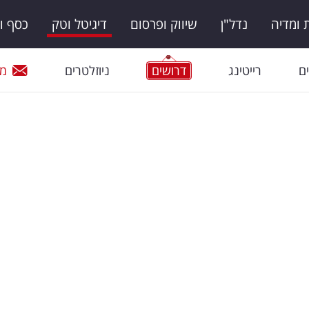
ומדיה
נדל"ן
שיווק ופרסום
דיגיטל וטק
כסף ו
ם
רייטינג
דרושים
ניוזלטרים
מי