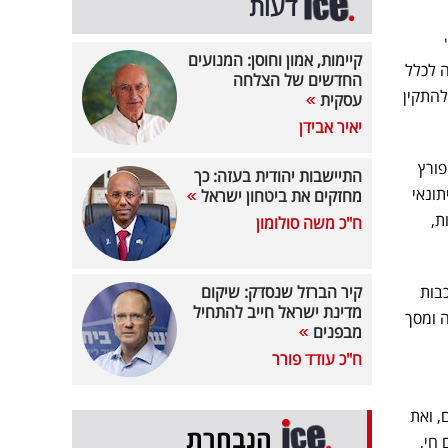
דעות
יה, ובעיקר בזכות עיצוב "Liquid Glass"
קיימות, אמון וחוסן: המנועים
אחידה לכלל
החדשים של הצלחה
התקין
עסקית
יאיר אבידן
פורץ
התיישבות יהודית בעזה: כך
תונאי
מחזקים את ביטחון ישראל
קלות,
ח"כ משה סולומון
ותר של אפל מאז iOS 7 – עם שכבות
קיר הברזל שנסדק: שיקום
מדינת ישראל חייב להתחיל
 ומסך
מבפנים
ח"כ עודד פורר
, ואת
הנבחרת
ום חי,