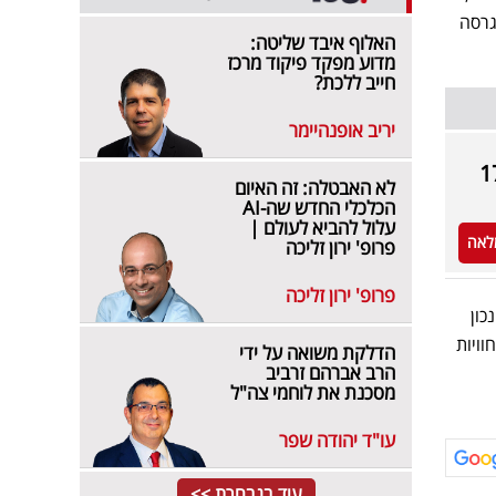
גרסה
האלוף איבד שליטה:
מדוע מפקד פיקוד מרכז
חייב ללכת?
יריב אופנהיימר
לא האבטלה: זה האיום
הכלכלי החדש שה-AI
עלול להביא לעולם |
לאה
פרופ' ירון זליכה
פרופ' ירון זליכה
כון
וויות
הדלקת משואה על ידי
הרב אברהם זרביב
מסכנת את לוחמי צה"ל
עו"ד יהודה שפר
עוד בנבחרת >>