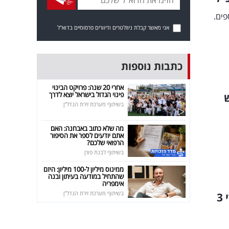
פים.
אני מאשר קבלת ניוזלטרים ודיוורים פרסומיים בדוא"ל
כתבות נוספות
אחרי 20 שנה: פרויקט הבינוי
פינוי הגדול בישראל יוצא לדרך
בשיתוף מערכת זירת הנדל"ן
מה שלא כתוב באבחנה: האם
אתם יודעים לספר את הסיפור
הרפואי שלכם?
בשיתוף לבנת פורן
ממינוס מיליון ל-100 מיליון: היזם
שהתחיל במודעה בעיתון ובנה
אימפריה
בשיתוף מערכת זירת הנדל"ן
טלטלה בחברה של עופר ינאי: סמנכ"ל הכספים מתפטר אחרי 3