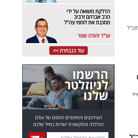
הדלקת משואה על ידי
הרב אברהם זרביב
מסכנת את לוחמי צה"ל
נכ"ל
עו"ד יהודה שפר
עוד בנבחרת >>
יר
העידכונים והסיפורים החמים של עולם
הכלכלה והתקשורת ישירות במייל שלכם
"ל