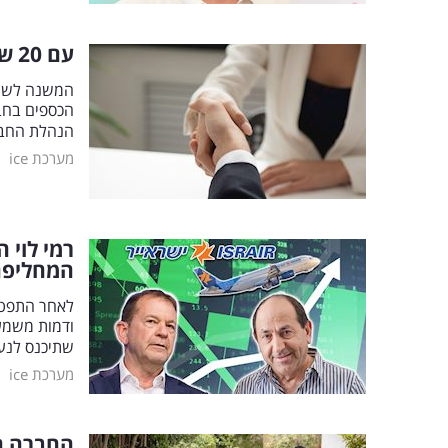
עם 20 שנות ניסיון: הרכש החדש להנהלת כרמל קורפ
המשנה לשעב
הכספים בחבר
הנהלת החבר
|
מערכת ice
רמי לוי 
המחליפה
לאחר התפטרו
ודמות משמע
שתיכנס לנעל
|
מערכת ice
החברה הי