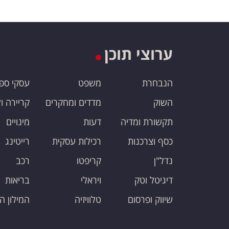
ערוצי תוכן
הנבחרת
משפט
עסקי ספ
השוק
מדדים ומחקרים
קריירה ו
תקשורת ומדיה
דעות
מינויים
כסף וצרכנות
רכילות עסקית
רייטינג
נדל"ן
קריפטו
רכב
דיגיטל וטק
ויראלי
בריאות
שיווק ופרסום
טלוויזיה
המילון ה