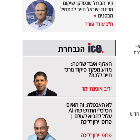
קיר הברזל שנסדק: שיקום
מדינת ישראל חייב להתחיל
מבפנים
ח"כ עודד פורר
מש
הנבחרת
רת
האלוף איבד שליטה:
מדוע מפקד פיקוד מרכז
חייב ללכת?
יריב אופנהיימר
לא האבטלה: זה האיום
הכלכלי החדש שה-AI
 חדש
עלול להביא לעולם |
פרופ' ירון זליכה
פרופ' ירון זליכה