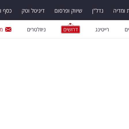
ומדיה
נדל"ן
שיווק ופרסום
דיגיטל וטק
כסף ו
ם
רייטינג
דרושים
ניוזלטרים
מי