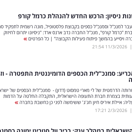
ר למנכ"ל וסמנכ"ל כספים בקבוצת פלסטופיל, מונה רשמית לתפקיד סמ
ת "כרמל קורפ", מנכ"ל החברה נדב ארנס ארד: "ניסיונו יתרום לחיזוק
ה ויסייע בהמשך פיתוח פעילות הקבוצה" | כל הפרטים
21:54
11/3/2026
הכריע: סמנכ"לית הכספים הדומיננטית התפטרה - וזו
תה הדרמטית של לי מארי טמסוט (דדון) - סמנכ"לית הכספים של ישראי
ותית בצמרת חברת התעופה הישראלית, התקבלה החלטה על הדמות
יה: איילת איריס חיון חג'ג' ששימשה לפני כן כחשבת בחברה
17:21
2/3/2026
שראלית במהלך ענק: בכיר וול סטריט ימונה כסמנכ