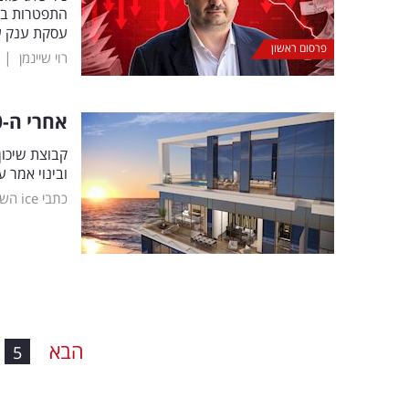
התפטרות בס
עסקת ענק עם
פרסום ראשון
|
רוי שיינמן
אחרי ה-150 מיליון שקל מכלל: שיכון ובינוי בהודעה נרגשת
קבוצת שיכון
ובינוי אמר 
כתבי ice השוק
הבא
5