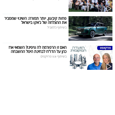
40
פחות קיבעון, יותר תמורה: השינוי שמסביר
את ההצלחה של ג'אקו בישראל
שיתופי
בשיתוף כלמוביל
פעולה
האם זו הרפורמה לה ציפינו? השמאי ארז
כהן על הדו"ח לבחינת היטל ההשבחה
דרושים
בשיתוף ice פרויקטים
ניוזלטרים
מייל
אדום