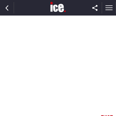
ראשי
הנבחרת
השוק
תקשורת
ומדיה
כסף
וצרכנות