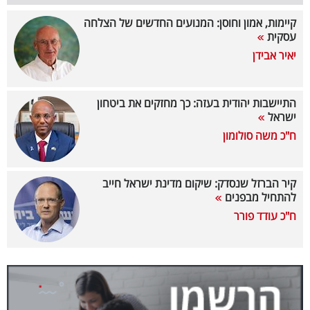
קיימות, אמון וחוסן: המנועים החדשים של הצלחה
קריפטו
עסקית
יאיר אבידן
ויראלי
טלוויזיה
התיישבות יהודית בעזה: כך מחזקים את ביטחון
ישראל
עסקי
ח"כ משה סולומון
ספורט
קריירה
קיר הברזל שנסדק: שיקום מדינת ישראל חייב
להתחיל מבפנים
ולימודים
ח"כ עודד פורר
מינויים
רייטינג
רכב