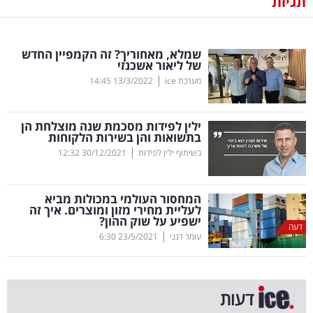
תגיות
נדל"ן
שמלא, מאחוריך? זה הקמפיין החדש
דיגיטל
של ליאור אשכנזי
וטק
|
מערכת ice
13/3/2022
14:45
שיווק
ילין לפידות מסכמת שנה מוצלחת הן
ופרסום
בתשואות והן בשירות הלקוחות
|
בשיתוף ילין לפידות
30/12/2021
12:32
משפט
המחסור העולמי במכולות מביא
מדדים
לעליית מחירי מזון ומוצרים. איך זה
ומחקרים
ישפיע על שוק ההון?
דעה
|
עומר דגני
23/5/2021
6:30
דעות
רכילות
דעות
עסקית