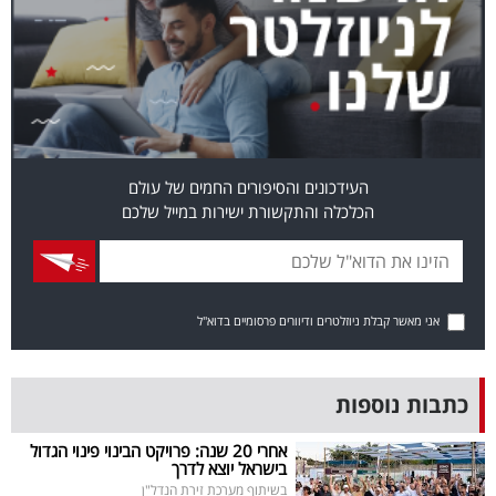
בריאות
תרבות
ופנאי
תיירות
העידכונים והסיפורים החמים של עולם
הכלכלה והתקשורת ישירות במייל שלכם
TOP-
5
המילון
אני מאשר קבלת ניוזלטרים ודיוורים פרסומיים בדוא"ל
הכלכלי
פודקאסט
כתבות נוספות
40
אחרי 20 שנה: פרויקט הבינוי פינוי הגדול
בישראל יוצא לדרך
UNDER
בשיתוף מערכת זירת הנדל"ן